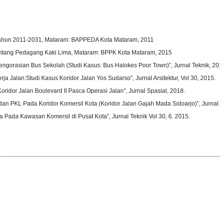
ahun 2011-2031, Mataram: BAPPEDA Kota Mataram, 2011
ntang Pedagang Kaki Lima, Mataram: BPPK Kota Mataram, 2015
 Pengorasian Bus Sekolah (Studi Kasus: Bus Halokes Poor Town)”, Jurnal Teknik, 20
ja Jalan:Studi Kasus Koridor Jalan Yos Sudarso”, Jurnal Arsitektur, Vol 30, 2015.
Koridor Jalan Boulevard II Pasca Operasi Jalan”, Jurnal Spasial, 2018.
ir dan PKL Pada Koridor Komersil Kota (Koridor Jalan Gajah Mada Sidoarjo)”, Jurnal 
ima Pada Kawasan Komersil di Pusat Kota”, Jurnal Teknik Vol 30, 6. 2015.