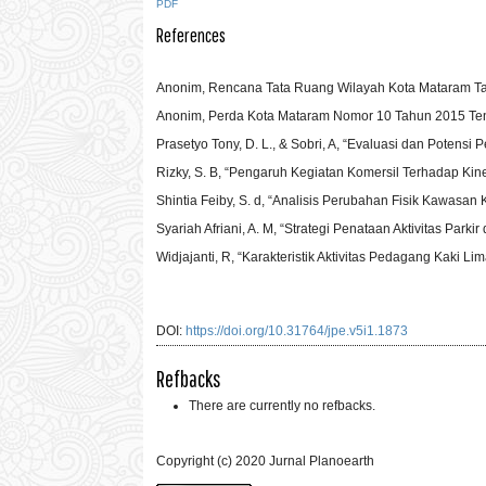
PDF
References
Anonim, Rencana Tata Ruang Wilayah Kota Mataram T
Anonim, Perda Kota Mataram Nomor 10 Tahun 2015 Te
Prasetyo Tony, D. L., & Sobri, A, “Evaluasi dan Potensi
Rizky, S. B, “Pengaruh Kegiatan Komersil Terhadap Kiner
Shintia Feiby, S. d, “Analisis Perubahan Fisik Kawasan 
Syariah Afriani, A. M, “Strategi Penataan Aktivitas Park
Widjajanti, R, “Karakteristik Aktivitas Pedagang Kaki L
DOI:
https://doi.org/10.31764/jpe.v5i1.1873
Refbacks
There are currently no refbacks.
Copyright (c) 2020 Jurnal Planoearth