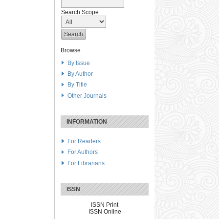
Search Scope
Browse
By Issue
By Author
By Title
Other Journals
INFORMATION
For Readers
For Authors
For Librarians
ISSN
ISSN Print
ISSN Online