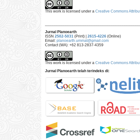
This work is licensed under a
Creative Commons Attribut
___________________________________________
Jurnal Planoearth
ISSN
2502-5031
(Print) |
2615-4226
(Online)
Email:
planoearth.ummat@gmail.com
Contact (WA): +62 813-2837-4359
This work is licensed under a
Creative Commons Attribut
Jurnal Planoearth telah terindeks di: