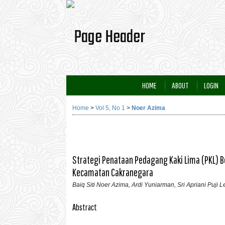
HOME
ABOUT
LOGIN
Home
>
Vol 5, No 1
>
Noer Azima
Strategi Penataan Pedagang Kaki Lima (PKL) B
Kecamatan Cakranegara
Baiq Siti Noer Azima, Ardi Yuniarman, Sri Apriani Puji Le
Abstract