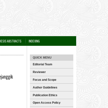
HESIS ABSTRACTS
INDEXING
QUICK MENU
Editorial Team
Reviewer
ejanggik
Focus and Scope
Author Guidelines
Publication Ethics
Open Access Policy