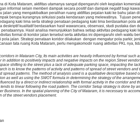
ma di Kota Mataram, aktifitas utamanya sangat dipengaruhi oleh kegiatan komersial
an informal selain memberi dampak secara positif dan dampak negatif bagi kawas
jalan yang mengakibatkan peralihan ruang aktifitas pejalan kaki ke bahu jalan d
ak berupa kurangnya sirkulasi pada kendaraan yang melewatinya. Tujuan penelit
dagang kaki lima serta strategi penataan pedagang kaki lima berdasarkan pola ak
eskriptif kualitatif berdasarkan hasil wawancara, observasi, studi pustaka dan 
nataannya. Hasil analisa menunjukkan bahwa setiap aktivitas pedagang kaki l
itas formal di koridor jalan tersebut serta aktivitas ini dipengaruhi oleh waktu b
ola jalan. Strategi penataan koridor dilakukan dengan mengatur pola parkir, jen
anaan tata ruang Kota Mataram, perlu mengakomodir ruang aktivitas PKL nya, ti
rridors in Mataram City, Its main activities are heavily influenced by formal such a
r in addition to positively impacts and negative impacts on the region.
Street vendo
pace shifting to the street plus a lack of adequate parking space, impacting the lack 
rch is to know the patterns of activity and patterns of spread of street vendors an
nd spread patterns. The method of analysis used is a qualitative descriptive based on
ion as well as using the SWOT formula in determining the strategy of the arrangeme
luenced by a direct or indirect relationship with formal activity in the corridor and thi
it tends to linear following the road pattern. The corridor Setup strategy is done by a
ker Business. In the spatial planning of the City of Mataram, it is necessary to acc
ion of the street vendors placement.
ran