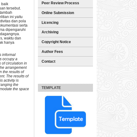
Peer Review Process
 baik
an tersebut.
itambah
Online Submission
ian ini yaitu
tivitas dan pola
Licencing
dokumentasi serta
ima dipengaruhi
Archiving
erdagangnya.
is, waktu dan
Copyright Notice
dak hanya
Author Fees
s informal
rs occupy a
Contact
of circulation in
d the arrangement
 the results of
nt. The results of
s activity is
rranging the
TEMPLATE
ommodate the space