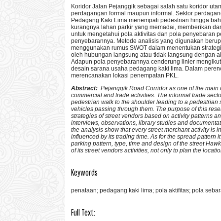
Koridor Jalan Pejanggik sebagai salah satu koridor uta
perdagangan formal maupun informal. Sektor perdagang
Pedagang Kaki Lima menempati pedestrian hingga bahu 
kurangnya lahan parkir yang memadai, memberikan damp
untuk mengetahui pola aktivitas dan pola penyebaran pe
penyebarannya. Metode analisis yang digunakan berupa d
menggunakan rumus SWOT dalam menentukan strategi pe
oleh hubungan langsung atau tidak langsung dengan aktiv
Adapun pola penyebarannya cenderung linier mengikuti p
desain sarana usaha pedagang kaki lima. Dalam perenc
merencanakan lokasi penempatan PKL.
Abstract:
Pejanggik Road Corridor as one of the main co
commercial and trade activities. The informal trade secto
pedestrian walk to the shoulder leading to a pedestrian s
vehicles passing through them. The purpose of this resea
strategies of street vendors based on activity patterns a
interviews, observations, library studies and documentat
the analysis show that every street merchant activity is inf
influenced by its trading time. As for the spread pattern 
parking pattern, type, time and design of the street Haw
of its street vendors activities, not only to plan the locat
Keywords
penataan; pedagang kaki lima; pola aktifitas; pola seba
Full Text: