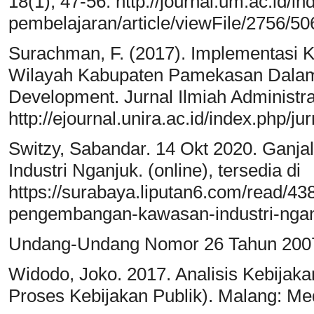
18(1), 47-56. http://journal.um.ac.id/i
pembelajaran/article/viewFile/2756/50
Surachman, F. (2017). Implementasi 
Wilayah Kabupaten Pamekasan Dalam 
Development. Jurnal Ilmiah Administra
http://ejournal.unira.ac.id/index.php/ju
Switzy, Sabandar. 14 Okt 2020. Gan
Industri Nganjuk. (online), tersedia di
https://surabaya.liputan6.com/read/4
pengembangan-kawasan-industri-nganj
Undang-Undang Nomor 26 Tahun 200
Widodo, Joko. 2017. Analisis Kebijaka
Proses Kebijakan Publik). Malang: Me