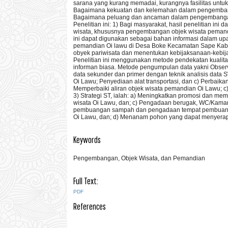
sarana yang kurang memadai, kurangnya fasilitas untuk 
Bagaimana kekuatan dan kelemahan dalam pengembang
Bagaimana peluang dan ancaman dalam pengembangan
Penelitian ini: 1) Bagi masyarakat, hasil penelitian in
wisata, khususnya pengembangan objek wisata pemandi
ini dapat digunakan sebagai bahan informasi dalam 
pemandian Oi lawu di Desa Boke Kecamatan Sape Kab
obyek pariwisata dan menentukan kebijaksanaan-kebija
Penelitian ini menggunakan metode pendekatan kualit
informan biasa. Metode pengumpulan data yakni Observa
data sekunder dan primer dengan teknik analisis data S
Oi Lawu; Penyediaan alat transportasi, dan c) Perbaikan
Memperbaiki aliran objek wisata pemandian Oi Lawu; 
3) Strategi ST, ialah: a) Meningkatkan promosi dan m
wisata Oi Lawu, dan; c) Pengadaan berugak, WC/Kamar g
pembuangan sampah dan pengadaan tempat pembuangan 
Oi Lawu, dan; d) Menanam pohon yang dapat menyerap 
Keywords
Pengembangan, Objek Wisata, dan Pemandian
Full Text:
PDF
References