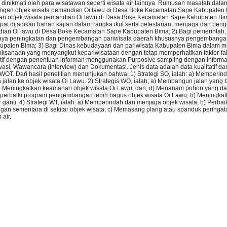
dinikmati oleh para wisatawan seperti wisata air lainnya. Rumusan masalah dalam p
an objek wisata pemandian Oi lawu di Desa Boke Kecamatan Sape Kabupaten 
 objek wisata pemandian Oi lawu di Desa Boke Kecamatan Sape Kabupaten Bi
i dapat dijadikan bahan kajian dalam rangka ikut serta pelestarian, menjaga dan p
an Oi lawu di Desa Boke Kecamatan Sape Kabupaten Bima; 2) Bagi pemerintah, h
upaya peningkatan dan pengembangan pariwisata daerah khususnya pengembangan
upaten Bima; 3) Bagi Dinas kebudayaan dan pariwisata Kabupaten Bima dalam
ksanaan yang menyangkut kepariwisataan dengan tetap memperhatikan faktor-fakt
atif dengan penentuan informan menggunakan Purposive sampling dengan informa
si, Wawancara (Interview) dan Dokumentasi. Jenis data adalah data kualitatif da
WOT. Dari hasil penelitian menunjukan bahwa: 1) Strategi SO, ialah: a) Memperin
 jalan ke objek wisata Oi Lawu. 2) Strategis WO, ialah; a) Membangun jalan yang b
c) Meningkatkan keamanan objek wisata Oi Lawu, dan; d) Menanam pohon yang dap
emperbaiki program pengembangan lebih bagus objek wisata Oi Lawu; b) Meningkat
anti. 4) Strategi WT, ialah: a) Memperindah dan menjaga objek wisata; b) Perba
sementara di sekitar objek wisata, c) Memasang plang atau spanduk peringatan
air.