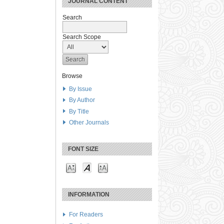
JOURNAL CONTENT
Search
Search Scope
Browse
By Issue
By Author
By Title
Other Journals
FONT SIZE
INFORMATION
For Readers