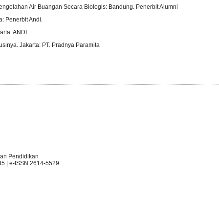
 Pengolahan Air Buangan Secara Biologis: Bandung. Penerbit Alumni
: Penerbit Andi.
arta: ANDI
usinya. Jakarta: PT. Pradnya Paramita
an Pendidikan
35 | e-ISSN 2614-5529