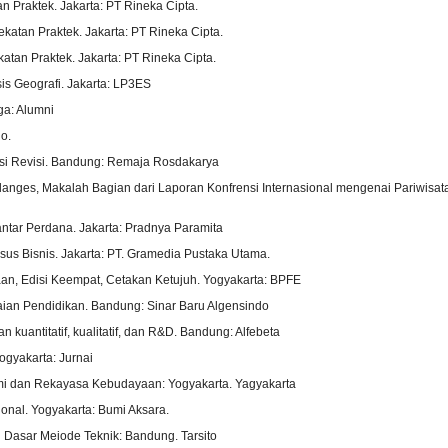
n Praktek. Jakarta: PT Rineka Cipta.
atan Praktek. Jakarta: PT Rineka Cipta.
tan Praktek. Jakarta: PT Rineka Cipta.
is Geografi. Jakarta: LP3ES
ga: Alumni
o.
Edisi Revisi. Bandung: Remaja Rosdakarya
langes, Makalah Bagian dari Laporan Konfrensi Internasional mengenai Pariwisat
ntar Perdana. Jakarta: Pradnya Paramita
sus Bisnis. Jakarta: PT. Gramedia Pustaka Utama.
an, Edisi Keempat, Cetakan Ketujuh. Yogyakarta: BPFE
aian Pendidikan. Bandung: Sinar Baru Algensindo
kuantitatif, kualitatif, dan R&D. Bandung: Alfebeta
ogyakarta: Jurnai
nomi dan Rekayasa Kebudayaan: Yogyakarta. Yagyakarta
ional. Yogyakarta: Bumi Aksara.
 Dasar Meiode Teknik: Bandung. Tarsito