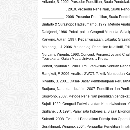
Arikunto, S. 2002. Prosedur Penelitian, Suatu Pendekata
____________. 2010. Prosedur Penelitian, Suatu Pendek
___________. 2008. Prosedur Penelitian, Suatu Pendeka
Bintarto & Surastopo Hadisumarno. 1979. Metode Analis
Daldjoeni, 1986. Pokok-pokok Geografi Manusia. Salati
Karyono, A.Hari. 1997. Kepariwisataan. Jakarta: Grasind
Moleong, L.J. 2006. Metodologi Penelitian Kualitatif, 
Nuryanti, Wiendu. 1993. Concept, Perspective and Chal
Yogyakarta: Gajah Mada University Press.
Pendit, Nyoman S. 2003. Ilmu Pariwisata Sebuah Penga
Rangkuti, F. 2006. Analisis SWOT. Teknik Membedah Ka
Riyanto, B. 2001. Dasar-Dasar Pembelanjaan Perusana
Sudjana, Nana dan Ibrahim. 2007. Penelitian dan Penil
Sugiyono. 2007. Metode Penelitian pedidikan pendekatan 
Sujaii. 1989. Geografi Pariwisata dan Kepariwisataan. Y
Spillane, J J. 1994. Pariwisata Indonesia. Siasat Eko
Sukardi. 2008. Evaluasi Pendidikan Prinsip dan Operas
Surakhmad, Winamo. 2004. Pengarttar Penelitian Ilmiah