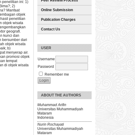
Peer Review Process
enelitian ini: 1)
Bima?; 2)
Online Submission
ma? Manfaat
engembagan objek
asil penelitian
Publication Charges
 objek wisata
 mengembangkan
Contact Us
or geografi.
n kunci dan
n bersumber dari
dah objek wisata
USER
aik; b)
at menyerap air.
kan promosi objek
Username
ikan tempat
 di objek wisata
Password
Remember me
ABOUT THE AUTHORS
Muhammad Arifin
Universitas Muhammadiyah
Mataram
Indonesia
Nurin Rochayati
Universitas Muhammadiyah
Mataram