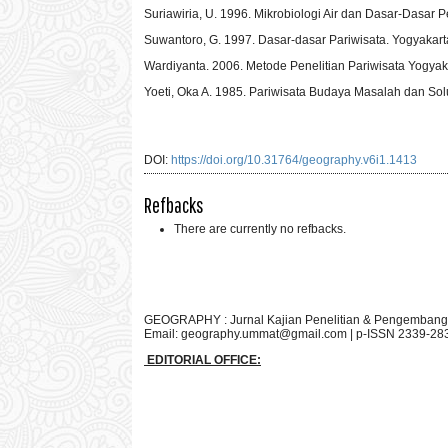
Suriawiria, U. 1996. Mikrobiologi Air dan Dasar-Dasar
Suwantoro, G. 1997. Dasar-dasar Pariwisata. Yogyakarta
Wardiyanta. 2006. Metode Penelitian Pariwisata Yogyak
Yoeti, Oka A. 1985. Pariwisata Budaya Masalah dan Sol
DOI:
https://doi.org/10.31764/geography.v6i1.1413
Refbacks
There are currently no refbacks.
GEOGRAPHY : Jurnal Kajian Penelitian & Pengembang
Email:
geography.ummat@gmail.com
| p-ISSN 2339-28
EDITORIAL OFFICE: