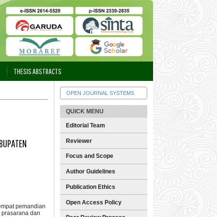
THESIS ABSTRACTS
OPEN JOURNAL SYSTEMS
QUICK MENU
Editorial Team
ABUPATEN
Reviewer
Focus and Scope
Author Guidelines
Publication Ethics
Open Access Policy
 tempat pemandian
, prasarana dan