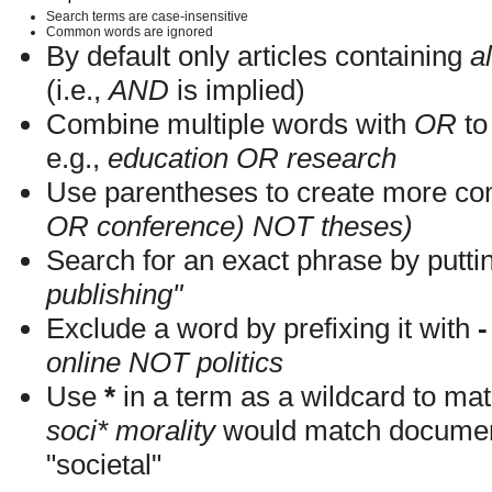
Search terms are case-insensitive
Common words are ignored
By default only articles containing
al
(i.e.,
AND
is implied)
Combine multiple words with
OR
to 
e.g.,
education OR research
Use parentheses to create more com
OR conference) NOT theses)
Search for an exact phrase by putting
publishing"
Exclude a word by prefixing it with
-
online NOT politics
Use
*
in a term as a wildcard to mat
soci* morality
would match documents
"societal"