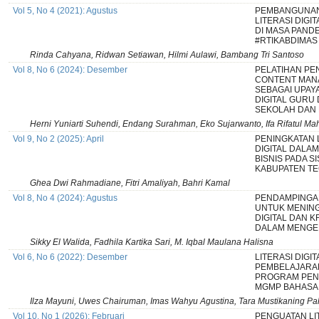
Vol 5, No 4 (2021): Agustus
PEMBANGUNAN
LITERASI DIGI
DI MASA PANDE
#RTIKABDIMAS
Rinda Cahyana, Ridwan Setiawan, Hilmi Aulawi, Bambang Tri Santoso
Vol 8, No 6 (2024): Desember
PELATIHAN PE
CONTENT MAN
SEBAGAI UPAY
DIGITAL GURU
SEKOLAH DAN
Herni Yuniarti Suhendi, Endang Surahman, Eko Sujarwanto, Ifa Rifatul 
Vol 9, No 2 (2025): April
PENINGKATAN 
DIGITAL DALA
BISNIS PADA S
KABUPATEN T
Ghea Dwi Rahmadiane, Fitri Amaliyah, Bahri Kamal
Vol 8, No 4 (2024): Agustus
PENDAMPINGA
UNTUK MENING
DIGITAL DAN K
DALAM MENGE
Sikky El Walida, Fadhila Kartika Sari, M. Iqbal Maulana Halisna
Vol 6, No 6 (2022): Desember
LITERASI DIGI
PEMBELAJARAN
PROGRAM PEN
MGMP BAHASA 
Ilza Mayuni, Uwes Chairuman, Imas Wahyu Agustina, Tara Mustikaning Palup
Vol 10, No 1 (2026): Februari
PENGUATAN LIT