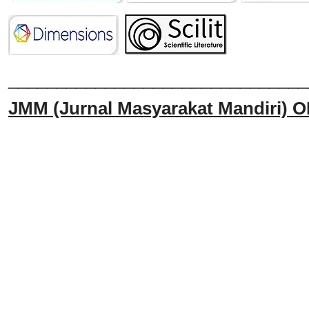
______________________________
JMM
(Jurnal Masyarakat Mandiri)
O