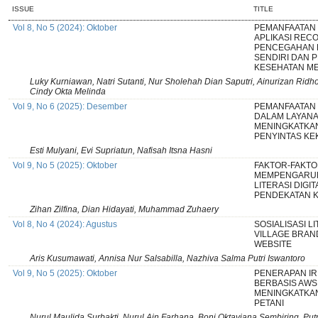
ISSUE
TITLE
Vol 8, No 5 (2024): Oktober
PEMANFAATAN I
APLIKASI REC
PENCEGAHAN P
SENDIRI DAN P
KESEHATAN M
Luky Kurniawan, Natri Sutanti, Nur Sholehah Dian Saputri, Ainurizan Ridho
Cindy Okta Melinda
Vol 9, No 6 (2025): Desember
PEMANFAATAN 
DALAM LAYAN
MENINGKATKAN
PENYINTAS K
Esti Mulyani, Evi Supriatun, Nafisah Itsna Hasni
Vol 9, No 5 (2025): Oktober
FAKTOR-FAKTO
MEMPENGARU
LITERASI DIGI
PENDEKATAN K
Zihan Zilfina, Dian Hidayati, Muhammad Zuhaery
Vol 8, No 4 (2024): Agustus
SOSIALISASI L
VILLAGE BRAN
WEBSITE
Aris Kusumawati, Annisa Nur Salsabilla, Nazhiva Salma Putri Iswantoro
Vol 9, No 5 (2025): Oktober
PENERAPAN IR
BERBASIS AWS
MENINGKATKAN 
PETANI
Nurul Maulida Surbakti, Nurul Ain Farhana, Boni Oktaviana Sembiring, Put