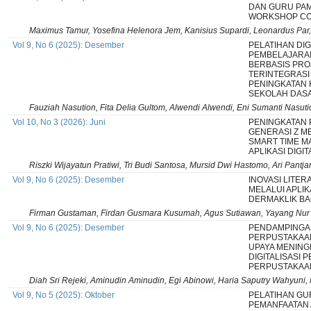
DAN GURU PA
WORKSHOP CO
Maximus Tamur, Yosefina Helenora Jem, Kanisius Supardi, Leonardus Pa
Vol 9, No 6 (2025): Desember
PELATIHAN DIG
PEMBELAJARAN
BERBASIS PRO
TERINTEGRASI
PENINGKATAN
SEKOLAH DAS
Fauziah Nasution, Fita Delia Gultom, Alwendi Alwendi, Eni Sumanti Nasuti
Vol 10, No 3 (2026): Juni
PENINGKATAN 
GENERASI Z M
SMART TIME M
APLIKASI DIGIT
Riszki Wijayatun Pratiwi, Tri Budi Santosa, Mursid Dwi Hastomo, Ari Pantja
Vol 9, No 6 (2025): Desember
INOVASI LITER
MELALUI APLIK
DERMAKLIK BA
Firman Gustaman, Firdan Gusmara Kusumah, Agus Sutiawan, Yayang Nur F
Vol 9, No 6 (2025): Desember
PENDAMPINGA
PERPUSTAKAA
UPAYA MENING
DIGITALISASI
PERPUSTAKAA
Diah Sri Rejeki, Aminudin Aminudin, Egi Abinowi, Haria Saputry Wahyuni,
Vol 9, No 5 (2025): Oktober
PELATIHAN G
PEMANFAATAN A