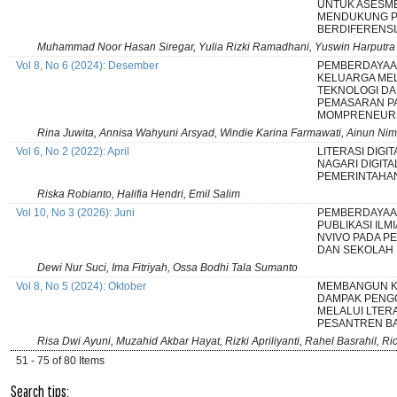
UNTUK ASESME
MENDUKUNG P
BERDIFERENSI
Muhammad Noor Hasan Siregar, Yulia Rizki Ramadhani, Yuswin Harputra
Vol 8, No 6 (2024): Desember
PEMBERDAYAA
KELUARGA ME
TEKNOLOGI DAN
PEMASARAN P
MOMPRENEUR
Rina Juwita, Annisa Wahyuni Arsyad, Windie Karina Farmawati, Ainun N
Vol 6, No 2 (2022): April
LITERASI DIG
NAGARI DIGITA
PEMERINTAHA
Riska Robianto, Halifia Hendri, Emil Salim
Vol 10, No 3 (2026): Juni
PEMBERDAYAAN
PUBLIKASI ILM
NVIVO PADA P
DAN SEKOLAH
Dewi Nur Suci, Ima Fitriyah, Ossa Bodhi Tala Sumanto
Vol 8, No 5 (2024): Oktober
MEMBANGUN K
DAMPAK PENGG
MELALUI LTERA
PESANTREN B
Risa Dwi Ayuni, Muzahid Akbar Hayat, Rizki Apriliyanti, Rahel Basrahil, Ri
51 - 75 of 80 Items
Search tips: