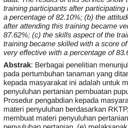
training participants after participatin
a percentage of 82.10%; (b) the attitude
after attending this training became v
87.62%; (c) the skills aspect of the trai
training became skilled with a score of
very effective with a percentage of 83
Abstrak
: Berbagai penelitian menunj
pada pertumbuhan tanaman yang dita
kepada masyarakat ini adalah untuk 
penyuluhan pertanian pembuatan pupu
Prosedur pengabdian kepada masyaraka
materi penyuluhan berdasarkan RKTP, 
membuat materi penyuluhan pertanian
penyuluhan pertanian, (e) melaksana