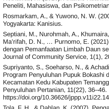
Peneliti, Mahasiswa, dan Psikometria
Rosmarkam, A., & Yuwono, N. W. (200
Yogyakarta: Kanisius.
Septiani, M., Nurohmah, A., Khumaira,
Ma’rifah, D. N., … Purnomo, E. (202
dengan Pemanfaatan Limbah Daun seb
Journal of Community Service, 1(1), 
Supriyanto, S., Soeharso, N., & Achadi
Program Penyuluhan Pupuk Bokashi di
Kecamatan Kedu Kabupaten Temangg
Penyuluhan Pertanian, 11(22), 36–46.
https://doi.org/10.36626/jppp.v11i22.1
Tola, F. H., & Dahlan, K. (2007). Pe