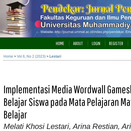
HOME
ABOUT
LOGIN
REGISTER
Home
>
Vol 6, No 2 (2023)
>
Lestari
Implementasi Media Wordwall Games
Belajar Siswa pada Mata Pelajaran M
Belajar
Melati Khosi Lestari, Arina Restian, A