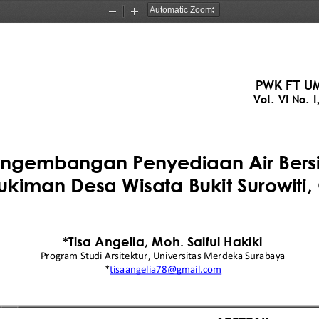
Zoom
Zoom
Out
In
PWK FT UM
Vol. 
VI
No. 
I
,
ngembangan Penyediaan Air Bers
kiman Desa Wisata Bukit Surowiti, 
*
Tisa Angelia
, 
M
oh
.
Saiful Hakiki
Pro
gram Stu
di Arsitektur
, 
Universitas
Merdeka Surabaya
*
tisaangelia78@gmail.com