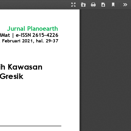
Current
Presentation
Open
Print
Download
Too
View
Mode
Jurnal Planoearth
Mat | 
e
-
ISSN 
2615
-
4226
Februari 2021
, hal. 
29
-
37
ih Kawasan 
Gresik