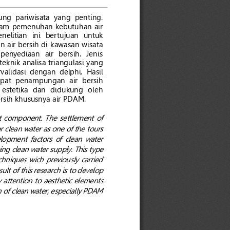
ng  pariwisata  yang  penting.
lam 
pemenuhan kebutuhan air 
enelitian  ini  ber
tujuan  untuk 
air bersih di 
kawasan wisata 
yediaan  air  bersih.  Jenis 
teknik analisa triangulasi
yang 
r
validasi  dengan  delphi. 
Hasil 
pat  penampungan  air  bersih 
estetika  dan  didukung  oleh 
rsih khususnya air 
PDAM. 
t  component.  The  settlement  of 
or clea
n water as one of the tours 
lopment  factors  of  clean  water 
ing clean water 
supply
. This type 
chniques wich  previously  carried 
ult of this research is to develop 
 attention to aesthetic el
ements 
n of clean water, especially PDAM 