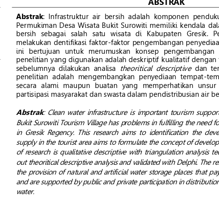
ABSTRA
K
Abstrak
:
I
nfrastruktur  air  bersih  adalah  komponen 
penduku
Permukiman
Desa Wisata Bukit Surowiti memiliki kendala 
da
bersih  sebagai  salah  s
atu  wisata  di 
Kabupa
ten 
Gresik. 
P
melakukan 
dentifikasi faktor
-
faktor pengembangan penyediaan 
in
i
bertujuan  untuk  merumuskan  konsep  pengembangan  pen
penelitian yang digunakan adalah deskr
iptif 
kualitatif dengan 
theoritical  descriptive
sebelumnya  dilakukan  analisa 
dan 
te
penelitian  adalah 
mengembangkan 
penyediaan  tempat
-
tem
secara  alami  maupun  buatan  yan
g 
memp
erhatikan  unsur 
p
artisipasi masyarakat dan swasta dalam pendistribusian air 
be
Abstrak
: 
Clean  water  infrastructure  is  important  tourism  suppor
Bukit Surowiti Tourism Vi
llage 
has problems in 
fulfilling the need f
in  Gresik  Regency.  Th
is  research  aims  to
identification
the  deve
supply in the tourist area aims to formulate the concept of develop
of research  is qual
itative descriptive with  tri
angulation analysis  te
out theoritical descriptive analysis and validated with Delphi. The res
the provision of natural and a
rtific
ial water storage places that p
ay
and are supported by public and private participation in distributio
water.