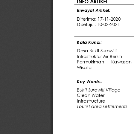
INFO ARTIKEL
Riwayat Art
ikel:
Diterima
:
17
-
11
-
20
20
Disetujui
:
1
0
-
0
2
-
2021
Kata 
Kunci
:
Desa Bukit Surowiti
Infrastruktur Air Bersih
Permukiman
Kawa
san
Wi
sata
Key Words:
:
Bukit 
Surowiti Village
Clean Water
Infras
tructure
Tourist area settlements