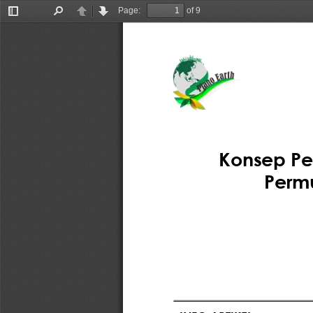
Page:
of 9
Toggle
Find
Previous
Next
Sidebar
Konsep Pe
Permu