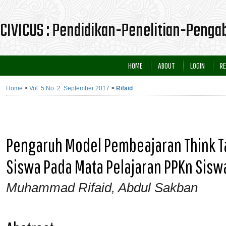
CIVICUS : Pendidikan-Penelitian-Peng
HOME
ABOUT
LOGIN
RE
Home
>
Vol. 5 No. 2: September 2017
>
Rifaid
Pengaruh Model Pembeajaran Think Tal
Siswa Pada Mata Pelajaran PPKn Siswa
Muhammad Rifaid, Abdul Sakban