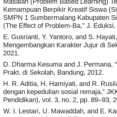
Masalah (Problem Based Learning) 
Kemampuan Berpikir Kreatif Siswa (S
SMPN 1 Sumbermalang Kabupaten Sit
(The Effect of Problem-Ba,” J. Eduksi, 
E. Gusrianti, Y. Yantoro, and S. Hayat
Mengembangkan Karakter Jujur di Seko
2021.
D. Dharma Kesuma and J. Permana, “Pe
Prakt. di Sekolah, Bandung, 2012.
H. R. Aditia, H. Hamiyati, and R. Rusi
dengan kepedulian sosial remaja,” JKK
Pendidikan), vol. 3, no. 2, pp. 89–93, 
W. I. Lestari, U. Mawaddah, and E. Kar