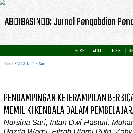
HOME
ABOUT
LOGIN
RE
Home
>
Vol 3, No 1
>
Sari
PENDAMPINGAN KETERAMPILAN BERBICAR
MEMILIKI KENDALA DALAM PEMBELAJAR
Nursina Sari, Intan Dwi Hastuti, Muha
Rozita Warni, Fitrah Utami Putri, Zahw