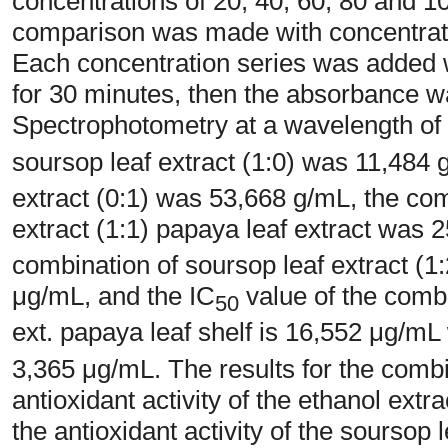
concentrations of 20, 40, 60, 80 and 1
comparison was made with concentratio
Each concentration series was added
for 30 minutes, then the absorbance 
Spectrophotometry at a wavelength of
soursop leaf extract (1:0) was 11,484 
extract (0:1) was 53,668 g/mL, the com
extract (1:1) papaya leaf extract was 
combination of soursop leaf extract (1
μg/mL, and the IC
value of the combi
50
ext. papaya leaf shelf is 16,552 μg/mL 
3,365 μg/mL. The results for the combi
antioxidant activity of the ethanol ext
the antioxidant activity of the soursop l