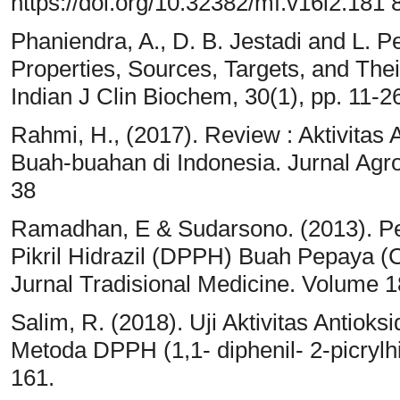
https://doi.org/10.32382/mf.v16i2.181 
Phaniendra, A., D. B. Jestadi and L. 
Properties, Sources, Targets, and Thei
Indian J Clin Biochem, 30(1), pp. 11-2
Rahmi, H., (2017). Review : Aktivitas
Buah-buahan di Indonesia. Jurnal Agrot
38
Ramadhan, E & Sudarsono. (2013). Pen
Pikril Hidrazil (DPPH) Buah Pepaya 
Jurnal Tradisional Medicine. Volume 1
Salim, R. (2018). Uji Aktivitas Antio
Metoda DPPH (1,1- diphenil- 2-picrylhid
161.