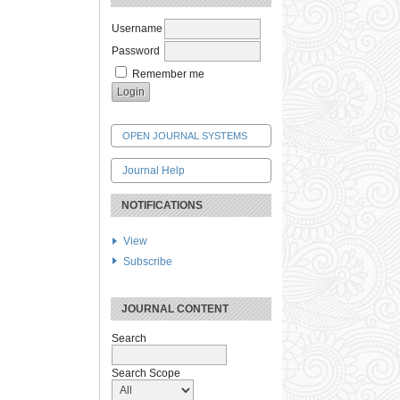
Username
Password
Remember me
OPEN JOURNAL SYSTEMS
Journal Help
NOTIFICATIONS
View
Subscribe
JOURNAL CONTENT
Search
Search Scope