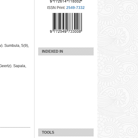
ISSN Print:
2549-7332
. Sumbula, 5(9),
INDEXED IN
Geertz). Sapala,
TOOLS