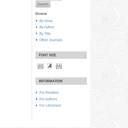
Browse
By Issue
By Author
By Title
Other Journals
FONT SIZE
INFORMATION
For Readers
For Authors
For Librarians