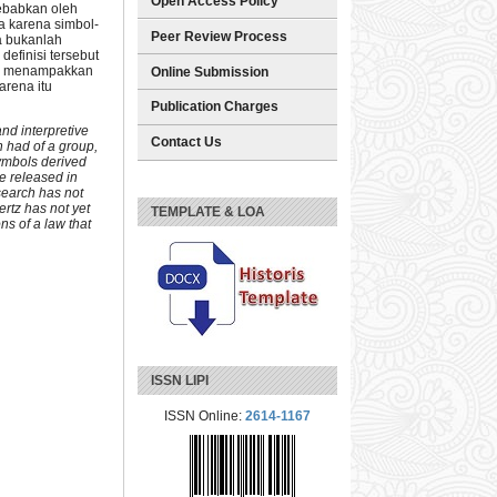
Open Access Policy
sebabkan oleh
a karena simbol-
Peer Review Process
a bukanlah
efinisi tersebut
um menampakkan
Online Submission
rena itu
Publication Charges
nd interpretive
Contact Us
 had of a group,
symbols derived
e released in
search has not
rtz has not yet
TEMPLATE & LOA
s of a law that
ISSN LIPI
ISSN Online:
2614-1167