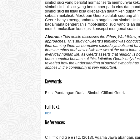
simbol suci yang bersifat normatif serta mempunyai k
simbol-simbol suci yang bersumber pada etos dan pand
simbol suci ini tidak bisa dilepaskan dalam kehidup
sebuah metafisik. Meskipun Geertz adalah seorang ahli 
Geertz hanya menggambarkan bagaimana simbol-simbo
bagaimana pengertian simbol-simbol suci yang telah 
memformulasikan konsepsi-konsepsi mengenai suatu hu
Abstract:
This article discusses the Ethos, WorldView, a
approaches. This study of Geertz's thinking was conduct
thus naming them as normative sacred symbols and havin
from the ethos and view of life are two of the most int
everyday human life, as Geertz asserts that religion is 
been complex because of this definition Geertz only de
revealed how the understanding of sacred symbols has be
applies in the community is very important.
Keywords
Etos, Pandangan Dunia, Simbol, Clifford Geertz.
Full Text:
PDF
References
C l i f f o r d g e e r t z. (2013). Agama Jawa abangan