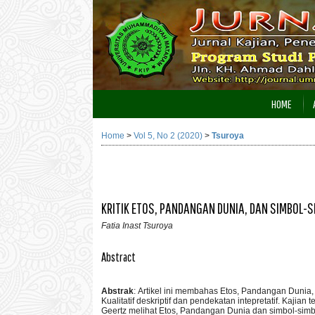
HOME
Home
>
Vol 5, No 2 (2020)
>
Tsuroya
KRITIK ETOS, PANDANGAN DUNIA, DAN SIMBOL-
Fatia Inast Tsuroya
Abstract
Abstrak
:
Artikel ini membahas Etos, Pandangan Dunia
Kualitatif deskriptif dan pendekatan intepretatif. Kaji
Geertz melihat Etos, Pandangan Dunia dan simbol-sim