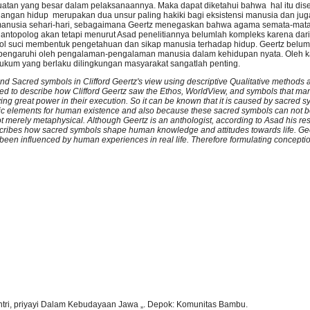
ekuatan yang besar dalam pelaksanaannya. Maka dapat diketahui bahwa hal itu di
angan hidup merupakan dua unsur paling hakiki bagi eksistensi manusia dan jug
an manusia sehari-hari, sebagaimana Geertz menegaskan bahwa agama semata-mat
antopolog akan tetapi menurut Asad penelitiannya belumlah kompleks karena dari d
l suci membentuk pengetahuan dan sikap manusia terhadap hidup. Geertz bel
dipengaruhi oleh pengalaman-pengalaman manusia dalam kehidupan nyata. Oleh ka
kum yang berlaku dilingkungan masyarakat sangatlah penting.
nd Sacred symbols in Clifford Geertz's view using descriptive Qualitative methods a
ed to describe how Clifford Geertz saw the Ethos, WorldView, and symbols that man
g great power in their execution. So it can be known that it is caused by sacred 
rinsic elements for human existence and also because these sacred symbols can not b
not merely metaphysical. Although Geertz is an anthologist, according to Asad his re
scribes how sacred symbols shape human knowledge and attitudes towards life. Gee
en influenced by human experiences in real life. Therefore formulating conception
, santri, priyayi Dalam Kebudayaan Jawa „. Depok: Komunitas Bambu.