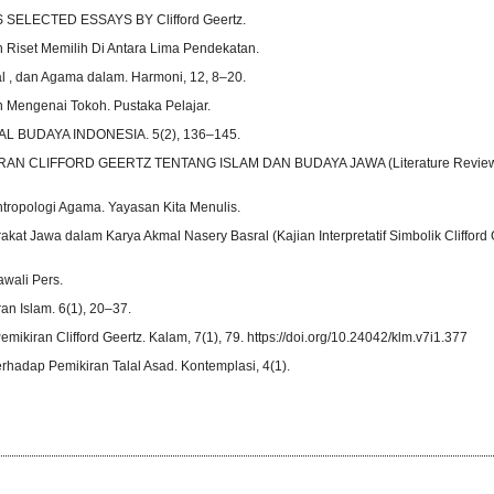
 SELECTED ESSAYS BY Clifford Geertz.
in Riset Memilih Di Antara Lima Pendekatan.
l , dan Agama dalam. Harmoni, 12, 8–20.
an Mengenai Tokoh. Pustaka Pelajar.
AL BUDAYA INDONESIA. 5(2), 136–145.
EMIKIRAN CLIFFORD GEERTZ TENTANG ISLAM DAN BUDAYA JAWA (Literature Review)
 Antropologi Agama. Yayasan Kita Menulis.
kat Jawa dalam Karya Akmal Nasery Basral (Kajian Interpretatif Simbolik Clifford 
jawali Pers.
ran Islam. 6(1), 20–37.
mikiran Clifford Geertz. Kalam, 7(1), 79. https://doi.org/10.24042/klm.v7i1.377
adap Pemikiran Talal Asad. Kontemplasi, 4(1).