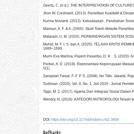
Geertz, C. (n.d.). THE INTERPRETATION OF CULTURES
Jhon W. Creshwell. (2013). Penelitian Kualitatif & Desa
Kurnia Novianti. (2013). Kebudayaan , Perubahan Sosia
Maimun, A. F. & A. (2005). Studi Tokoh Metode Peneliti
Mataram, U. M. (2020). PERBANDINGAN SISTEM SOSI
Muhid, M. F. I. S. dan A. (2020). TELAAH KRITIS P
1689–1699.
Murni Eva Marlina, Payerli Pasaribu, D. H. . S. (2020).
Pertiwi, A. D. (2018). Representasi Kepercayaan Masyara
5(1).
Sanapiah Faisal, F.-F. P. S. (2008). No Title. Jakarta: Ra
Sodiman. (2020). Vol. 6, No. 1, Juli 2020 : Jurnal Pemiki
Tago, M. Z. (2017). Agama Dan Integrasi Sosial Dalam Pe
Wendry, N. (2016). KATEGORI ANTROPOLOGI Telaah terh
DOI:
https://doi.org/10.31764/historis.v5i2.3606
Refbacks