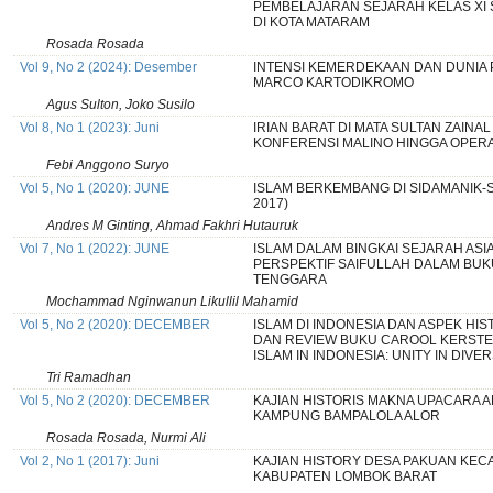
PEMBELAJARAN SEJARAH KELAS X
DI KOTA MATARAM
Rosada Rosada
Vol 9, No 2 (2024): Desember
INTENSI KEMERDEKAAN DAN DUNIA
MARCO KARTODIKROMO
Agus Sulton, Joko Susilo
Vol 8, No 1 (2023): Juni
IRIAN BARAT DI MATA SULTAN ZAINAL
KONFERENSI MALINO HINGGA OPERA
Febi Anggono Suryo
Vol 5, No 1 (2020): JUNE
ISLAM BERKEMBANG DI SIDAMANIK-
2017)
Andres M Ginting, Ahmad Fakhri Hutauruk
Vol 7, No 1 (2022): JUNE
ISLAM DALAM BINGKAI SEJARAH ASI
PERSPEKTIF SAIFULLAH DALAM BUKU 
TENGGARA
Mochammad Nginwanun Likullil Mahamid
Vol 5, No 2 (2020): DECEMBER
ISLAM DI INDONESIA DAN ASPEK HIS
DAN REVIEW BUKU CAROOL KERSTEN
ISLAM IN INDONESIA: UNITY IN DIVER
Tri Ramadhan
Vol 5, No 2 (2020): DECEMBER
KAJIAN HISTORIS MAKNA UPACARA A
KAMPUNG BAMPALOLA ALOR
Rosada Rosada, Nurmi Ali
Vol 2, No 1 (2017): Juni
KAJIAN HISTORY DESA PAKUAN KE
KABUPATEN LOMBOK BARAT