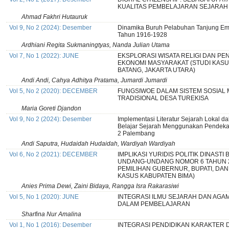
KUALITAS PEMBELAJARAN SEJARAH 
Ahmad Fakhri Hutauruk
Vol 9, No 2 (2024): Desember
Dinamika Buruh Pelabuhan Tanjung E
Tahun 1916-1928
Ardhiani Regita Sukmaningtyas, Nanda Julian Utama
Vol 7, No 1 (2022): JUNE
EKSPLORASI WISATA RELIGI DAN PE
EKONOMI MASYARAKAT (STUDI KASU
BATANG, JAKARTA UTARA)
Andi Andi, Cahya Adhitya Pratama, Jumardi Jumardi
Vol 5, No 2 (2020): DECEMBER
FUNGSIWOE DALAM SISTEM SOSIAL
TRADISIONAL DESA TUREKISA
Maria Goreti Djandon
Vol 9, No 2 (2024): Desember
Implementasi Literatur Sejarah Lokal d
Belajar Sejarah Menggunakan Pendeka
2 Palembang
Andi Saputra, Hudaidah Hudaidah, Wardiyah Wardiyah
Vol 6, No 2 (2021): DECEMBER
IMPLIKASI YURIDIS POLITIK DINAST
UNDANG-UNDANG NOMOR 6 TAHUN 
PEMILIHAN GUBERNUR, BUPATI, DAN
KASUS KABUPATEN BIMA)
Anies Prima Dewi, Zaini Bidaya, Rangga Isra Rakarasiwi
Vol 5, No 1 (2020): JUNE
INTEGRASI ILMU SEJARAH DAN AGAM
DALAM PEMBELAJARAN
Sharfina Nur Amalina
Vol 1, No 1 (2016): Desember
INTEGRASI PENDIDIKAN KARAKTER 