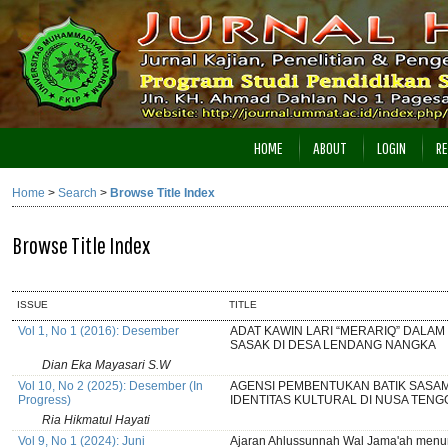
HOME
ABOUT
LOGIN
RE
Home
>
Search
>
Browse Title Index
Browse Title Index
ISSUE
TITLE
Vol 1, No 1 (2016): Desember
ADAT KAWIN LARI “MERARIQ” DALA
SASAK DI DESA LENDANG NANGKA
Dian Eka Mayasari S.W
Vol 10, No 2 (2025): Desember (In
AGENSI PEMBENTUKAN BATIK SASA
Progress)
IDENTITAS KULTURAL DI NUSA TEN
Ria Hikmatul Hayati
Vol 9, No 1 (2024): Juni
Ajaran Ahlussunnah Wal Jama'ah menur