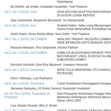
Palembang
Ifa Ghefira, Ita Andita, Hudaidah Hudaidah, Yudi Pratama
Vol 3, No 1 (2018): JUNI
ANALISIS DAN ADAPTASI MASYARAK
DI DUSUN LENEK BENTEK
Sipa Sasmanda, Bunyamin Bunyamin, Sri Wahyunanik
Vol 9, No 1 (2024): Juni
Analisis Faktor- faktor yang Mempenga
Siswa Untuk Melanjutkan Pendidikan ke
Anjeli Anjeli, Anora Rezky Mulia, Sani Safitri, Yudi Pratama
Vol 5, No 2 (2020): DECEMBER
ANALISIS TINGKAT VALIDITAS LEMBA
DIDIK BERBASIS HOTS DENGAN SIS
Mariyani Mariyani, Rini Setiyowati, Husnul Fatihah
Vol 4, No 2 (2019): DECEMBER
ASMILASI BUDAYA MASYARAKAT TR
MASYARAKAT LOKAL DI DESA CALAB
KABUPATEN DOMPU
Nurhaini Nurhaini, Dian Eka Mayasari, Uswatun Hasanah
Vol 8, No 2 (2023): Desember
BATIK TULIS MERANGIN: ITS CHARA
POTENTIAL
Gihon Silitonga, Lisa Rukmana
Vol 9, No 2 (2024): Desember
Candi Prambanan Peninggalan Keraja
Gerasela Gerasela, LR Retno Susanti, Hudaidah Hudaidah
Vol 10, No 2 (2025): Desember (In
Dari Pelayanan Kesehatan Hingga Pela
Progress)
Mobilisasi Perempuan Indonesia Masa
Tahun 1942-1945
Lisa Aisyiah Rasyid, Olha S. Niode
Vol 2, No 2 (2017): Desember
DIGITAL CITIZENSHIP: SEBAGAI UPA