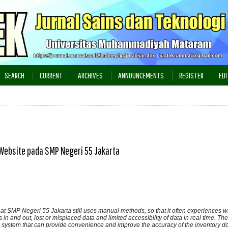
SEARCH
CURRENT
ARCHIVES
ANNOUNCEMENTS
REGISTER
EDI
 Website pada SMP Negeri 55 Jakarta
SMP Negeri 55 Jakarta still uses manual methods, so that it often experiences wri
 in and out, lost or misplaced data and limited accessibility of data in real time. Th
on system that can provide convenience and improve the accuracy of the inventory 