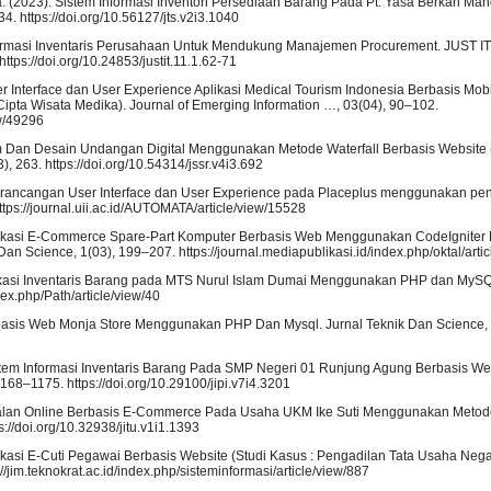
a. (2023). Sistem Informasi Inventori Persediaan Barang Pada Pt. Yasa Berkah M
 https://doi.org/10.56127/jts.v2i3.1040
m Informasi Inventaris Perusahaan Untuk Mendukung Manajemen Procurement. JUST IT 
ttps://doi.org/10.24853/justit.11.1.62-71
User Interface dan User Experience Aplikasi Medical Tourism Indonesia Berbasis M
pta Wisata Medika). Journal of Emerging Information …, 03(04), 90–102.
ew/49296
tem Dan Desain Undangan Digital Menggunakan Metode Waterfall Berbasis Website 
, 263. https://doi.org/10.54314/jssr.v4i3.692
. Perancangan User Interface dan User Experience pada Placeplus menggunakan pe
ttps://journal.uii.ac.id/AUTOMATA/article/view/15528
Aplikasi E-Commerce Spare-Part Komputer Berbasis Web Menggunakan CodeIgnite
 Science, 1(03), 199–207. https://journal.mediapublikasi.id/index.php/oktal/artic
 Aplikasi Inventaris Barang pada MTS Nurul Islam Dumai Menggunakan PHP dan MyS
ex.php/Path/article/view/40
rbasis Web Monja Store Menggunakan PHP Dan Mysql. Jurnal Teknik Dan Science, 
istem Informasi Inventaris Barang Pada SMP Negeri 01 Runjung Agung Berbasis Webs
168–1175. https://doi.org/10.29100/jipi.v7i4.3201
njualan Online Berbasis E-Commerce Pada Usaha UKM Ike Suti Menggunakan Metode
s://doi.org/10.32938/jitu.v1i1.1393
plikasi E-Cuti Pegawai Berbasis Website (Studi Kasus : Pengadilan Tata Usaha Nega
//jim.teknokrat.ac.id/index.php/sisteminformasi/article/view/887