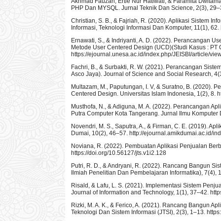
Akhmad Fauzan, Ertie Nur Hatiwati, & Faramita Dwitam
PHP Dan MYSQL. Jurnal Teknik Dan Science, 2(3), 29–34.
Christian, S. B., & Fajriah, R. (2020). Aplikasi Siste
Informasi, Teknologi Informasi Dan Komputer, 11(1), 62. h
Ernawati, S., & Indriyanti, A. D. (2022). Perancangan 
Metode User Centered Design (UCD)(Studi Kasus : PT Ci
https://ejournal.unesa.ac.id/index.php/JEISBI/article/vi
Fachri, B., & Surbakti, R. W. (2021). Perancangan Sis
Asco Jaya). Journal of Science and Social Research, 4(3)
Multazam, M., Paputungan, I. V, & Suratno, B. (2020)
Centered Design. Universitas Islam Indonesia, 1(2), 8. h
Musthofa, N., & Adiguna, M. A. (2022). Perancangan 
Putra Computer Kota Tangerang. Jurnal Ilmu Komputer Dan
Novendri, M. S., Saputra, A., & Firman, C. E. (2019).
Dumai, 10(2), 46–57. http://ejournal.amikdumai.ac.id/ind
Noviana, R. (2022). Pembuatan Aplikasi Penjualan Be
https://doi.org/10.56127/jts.v1i2.128
Putri, R. D., & Andryani, R. (2022). Rancang Bangun S
Ilmiah Penelitian Dan Pembelajaran Informatika), 7(4), 1
Risald, & Lafu, L. S. (2021). Implementasi Sistem Pe
Journal of Information and Technology, 1(1), 37–42. http
Rizki, M. A. K., & Ferico, A. (2021). Rancang Bangun A
Teknologi Dan Sistem Informasi (JTSI), 2(3), 1–13. https: