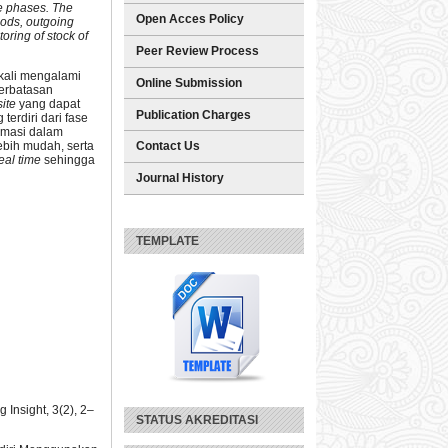
ce phases. The
Open Acces Policy
oods, outgoing
ring of stock of
Peer Review Process
kali mengalami
Online Submission
terbatasan
ite
yang dapat
Publication Charges
terdiri dari fase
rmasi dalam
ebih mudah, serta
Contact Us
eal time
sehingga
Journal History
TEMPLATE
 Insight, 3(2), 2–
STATUS AKREDITASI