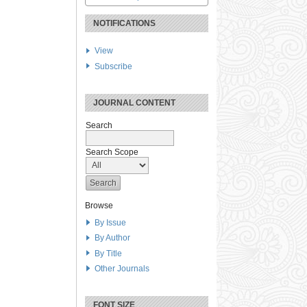
NOTIFICATIONS
View
Subscribe
JOURNAL CONTENT
Search
Search Scope
Browse
By Issue
By Author
By Title
Other Journals
FONT SIZE