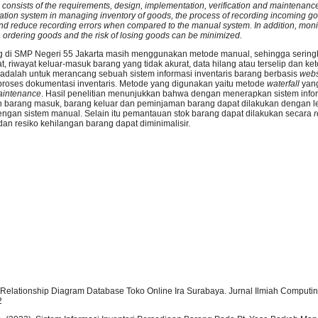
 consists of the requirements, design, implementation, verification and maintenan
mation system in managing inventory of goods, the process of recording incoming g
 reduce recording errors when compared to the manual system. In addition, monito
an ordering goods and the risk of losing goods can be minimized.
ang di SMP Negeri 55 Jakarta masih menggunakan metode manual, sehingga sering
, riwayat keluar-masuk barang yang tidak akurat, data hilang atau terselip dan ke
i adalah untuk merancang sebuah sistem informasi inventaris barang berbasis
webs
oses dokumentasi inventaris. Metode yang digunakan yaitu metode
waterfall
yang 
intenance
. Hasil penelitian menunjukkan bahwa dengan menerapkan sistem info
n barang masuk, barang keluar dan peminjaman barang dapat dilakukan dengan l
ngan sistem manual. Selain itu pemantauan stok barang dapat dilakukan secara
r
resiko kehilangan barang dapat diminimalisir.
y Relationship Diagram Database Toko Online Ira Surabaya. Jurnal Ilmiah Computing
2