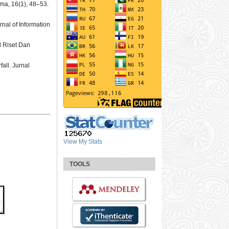
ma, 16(1), 48–53.
nal of Information
l Riset Dan
all. Jurnal
View My Stats
TOOLS