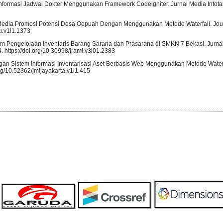
m Informasi Jadwal Dokter Menggunakan Framework Codeigniter. Jurnal Media Infota
an Media Promosi Potensi Desa Oepuah Dengan Menggunakan Metode Waterfall. Jour
tu.v1i1.1373
tem Pengelolaan Inventaris Barang Sarana dan Prasarana di SMKN 7 Bekasi. Jurna
 https://doi.org/10.30998/jrami.v3i01.2383
cangan Sistem Informasi Inventarisasi Aset Berbasis Web Menggunakan Metode Waterf
org/10.52362/jmijayakarta.v1i1.415
s