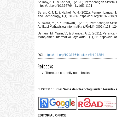
Sallaby, A. F., & Kanedi, I. (2020). Perancangan Siste
https://doi.org/10.37676/jmi.v16i1.1121
Seran, K. J. T., & Naiheli, V. N. (2021). Pengembang
and Technology, 1(1), 31–36. https://doi.org/10.32938/ji
Suswara, M., & Kurniawan, I. (2022). Perancangan Sis
Aplikasi Mahasiswa Informatika (JRAMI), 3(01), 118–124.
Usnaini, M., Yasin, V., & Sianipar, A. Z. (2021). Peran
Manajamen Informatika Jayakarta, 1(1), 36. https://doi.
DOI:
https://doi.org/10.31764/justek.v7i4.27354
Refbacks
There are currently no refbacks.
JUSTEK : Jurnal Sains dan Teknologi sudah terindek
EDITORIAL OFFICE: