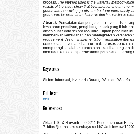
process. The method used is the waterfall method which
results of the study show that by implementing an infor
goods and borrowing goods can be done more easily, and
goods can be done in real time so that it is easier to pl
Abstrak
: Pencatatan dan pengelolaan inventaris bar
kesalahan penulisan, penghitungan stok yang tidak tepat
aksesibilitas data secara
real time
.
Tujuan penelitian in
memberikan kemudahan dan meningkatkan ketepatan pr
requirement, design, implementation, verification
dan
ma
pengelolaan inventaris barang, maka proses pencatata
mengurangi kesalahan pencatatan jika dibandingkan de
memudahkan dalam perencanaan pemesanan barang dan 
Keywords
Sistem Informasi; Inventaris Barang; Website; Waterfall
Full Text:
PDF
References
Akbar, I. S., & Haryanti, T. (2021). Pengembangan Entit
7. https://journal.um-surabaya.ac.id/CI/article/view/1200