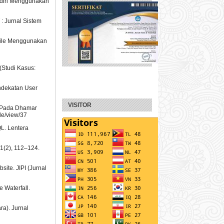
andiri Menggunakan
: Jurnal Sistem
obile Menggunakan
(Studi Kasus:
ndekatan User
VISITOR
r Pada Dhamar
le/view/37
QL. Lentera
1(2), 112–124.
ite. JIPI (Jurnal
 Waterfall.
ra). Jurnal