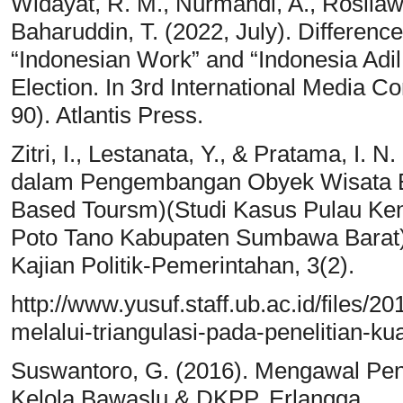
Widayat, R. M., Nurmandi, A., Rosilawat
Baharuddin, T. (2022, July). Differen
“Indonesian Work” and “Indonesia Adil
Election. In 3rd International Media 
90). Atlantis Press.
Zitri, I., Lestanata, Y., & Pratama, I. 
dalam Pengembangan Obyek Wisata B
Based Toursm)(Studi Kasus Pulau Ke
Poto Tano Kabupaten Sumbawa Barat)
Kajian Politik-Pemerintahan, 3(2).
http://www.yusuf.staff.ub.ac.id/files/2
melalui-triangulasi-pada-penelitian-kual
Suswantoro, G. (2016). Mengawal Pen
Kelola Bawaslu & DKPP. Erlangga.