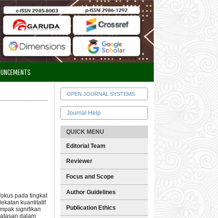
OUNCEMENTS
OPEN JOURNAL SYSTEMS
Journal Help
QUICK MENU
Editorial Team
Reviewer
Focus and Scope
Author Guidelines
fokus pada tingkat
atan kuantitatif
Publication Ethics
ampak signifikan
rbatasan dalam