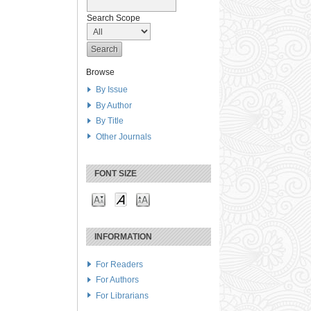
Search Scope
Browse
By Issue
By Author
By Title
Other Journals
FONT SIZE
INFORMATION
For Readers
For Authors
For Librarians