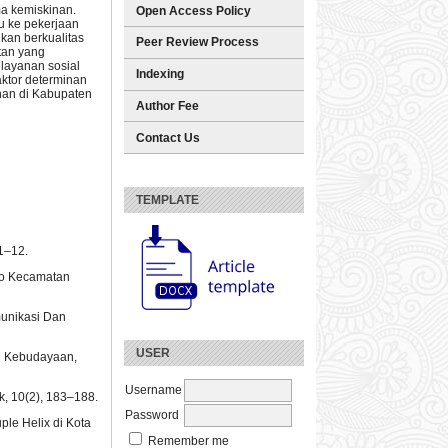
a kemiskinan.
Open Access Policy
u ke pekerjaan
kan berkualitas
Peer Review Process
tan yang
layanan sosial
Indexing
ktor determinan
inan di Kabupaten
Author Fee
Contact Us
TEMPLATE
 1–12.
aro Kecamatan
munikasi Dan
USER
an Kebudayaan,
Username
 10(2), 183–188.
Password
ple Helix di Kota
Remember me