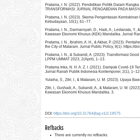
Pratama, I. N. (2022). Pendidikan Politik Dalam Rangk
TRANSFORMASI: JURNAL PENGABDIAN PADA MASYARA
Pratama, I. N. (2023). Skema Pengentasan Kemiskinan D
Kebudayaan, 10(1), 61–77.
Pratama, I. N., Darmansyah, D., Hadi, A., Lestanata, Y
Kawasan Ekonomi Khusus (KEK) Mandalika. Jurnal Ranah 
Pratama, I. N., Ibrahim, A. H., & Akbar, P. (2023). Penta
the City of Mataram. Jurnal Public Policy, 9(1). https://d
Pratama, I. N., & Subandi, A. (2023). Transformasi Go
LPPM UMMAT 2023, 2(April), 1–13.
Pratama Inka, N. H. A. Z. I. (2021). Dampak Covid-1
Jurnal Ranah Publik Indonesia Kontemporer, 2(1), 1–12
Yulaiha, S., Zitri, I., & Mataram, U. M. (2023). Upaya
Zitri, I., Gushadi, A., Subandi, A., & Mataram, U. M. (2
Kawasan Ekonomi Khusus Mandalika. 3.
DOI:
https://doi.org/10.31764/jlag.v1i2.19575
Refbacks
There are currently no refbacks.