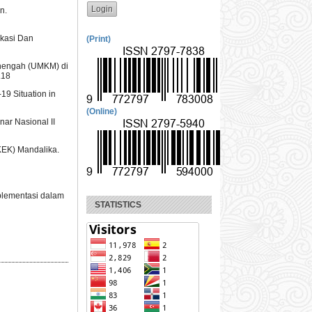
n.
ikasi Dan
(Print)
Menengah (UMKM) di
.18
-19 Situation in
(Online)
ar Nasional II
KEK) Mandalika.
Implementasi dalam
STATISTICS