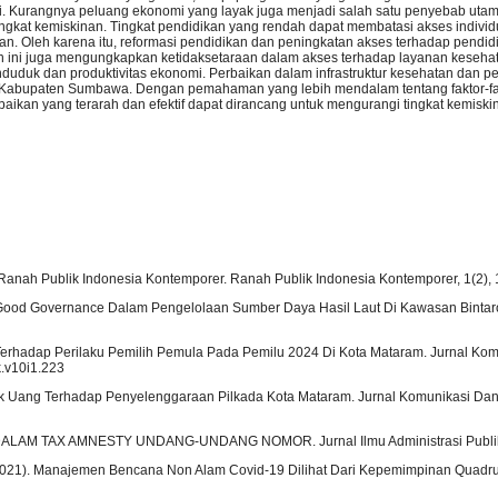
 Kurangnya peluang ekonomi yang layak juga menjadi salah satu penyebab utam
ngkat kemiskinan. Tingkat pendidikan yang rendah dapat membatasi akses individ
an. Oleh karena itu, reformasi pendidikan dan peningkatan akses terhadap pendidi
an ini juga mengungkapkan ketidaksetaraan dalam akses terhadap layanan keseha
duk dan produktivitas ekonomi. Perbaikan dalam infrastruktur kesehatan dan pe
i Kabupaten Sumbawa.
Dengan pemahaman yang lebih mendalam tentang faktor-fa
aikan yang terarah dan efektif dapat dirancang untuk mengurangi tingkat kemisk
rnal Ranah Publik Indonesia Kontemporer. Ranah Publik Indonesia Kontemporer, 1(2),
asi Good Governance Dalam Pengelolaan Sumber Daya Hasil Laut Di Kawasan Bint
sa Terhadap Perilaku Pemilih Pemula Pada Pemilu 2024 Di Kota Mataram. Jurnal Ko
k.v10i1.223
Politik Uang Terhadap Penyelenggaraan Pilkada Kota Mataram. Jurnal Komunikasi D
M DALAM TAX AMNESTY UNDANG-UNDANG NOMOR. Jurnal Ilmu Administrasi Publik,
. A. (2021). Manajemen Bencana Non Alam Covid-19 Dilihat Dari Kepemimpinan Quadru