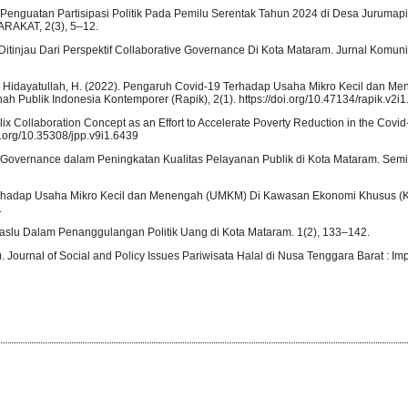
a Penguatan Partisipasi Politik Pada Pemilu Serentak Tahun 2024 di Desa Jurumapi
KAT, 2(3), 5–12.
itinjau Dari Perspektif Collaborative Governance Di Kota Mataram. Jurnal Komun
., & Hidayatullah, H. (2022). Pengaruh Covid-19 Terhadap Usaha Mikro Kecil dan 
Publik Indonesia Kontemporer (Rapik), 2(1). https://doi.org/10.47134/rapik.v2i1
helix Collaboration Concept as an Effort to Accelerate Poverty Reduction in the Covid
oi.org/10.35308/jpp.v9i1.6439
od Governance dalam Peningkatan Kualitas Pelayanan Publik di Kota Mataram. Semin
9 Terhadap Usaha Mikro Kecil dan Menengah (UMKM) Di Kawasan Ekonomi Khusus (
.
 Bawaslu Dalam Penanggulangan Politik Uang di Kota Mataram. 1(2), 133–142.
023). Journal of Social and Policy Issues Pariwisata Halal di Nusa Tenggara Barat : 