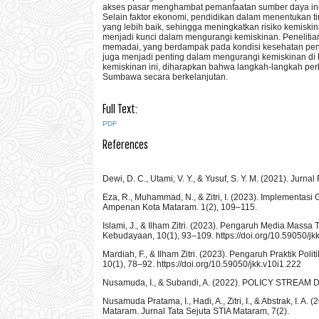
akses pasar menghambat pemanfaatan sumber daya ini.
Selain faktor ekonomi, pendidikan dalam menentukan ti
yang lebih baik, sehingga meningkatkan risiko kemiskin
menjadi kunci dalam mengurangi kemiskinan. Peneliti
memadai, yang berdampak pada kondisi kesehatan pendu
juga menjadi penting dalam mengurangi kemiskinan d
kemiskinan ini, diharapkan bahwa langkah-langkah perb
Sumbawa secara berkelanjutan.
Full Text:
PDF
References
Dewi, D. C., Utami, V. Y., & Yusuf, S. Y. M. (2021). Ju
Eza, R., Muhammad, N., & Zitri, I. (2023). Implement
Ampenan Kota Mataram. 1(2), 109–115.
Islami, J., & Ilham Zitri. (2023). Pengaruh Media Mas
Kebudayaan, 10(1), 93–109. https://doi.org/10.59050/jk
Mardiah, F., & Ilham Zitri. (2023). Pengaruh Praktik 
10(1), 78–92. https://doi.org/10.59050/jkk.v10i1.222
Nusamuda, I., & Subandi, A. (2022). POLICY STREA
Nusamuda Pratama, I., Hadi, A., Zitri, I., & Abstrak, I
Mataram. Jurnal Tata Sejuta STIA Mataram, 7(2).