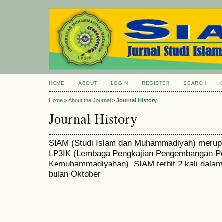
HOME
ABOUT
LOGIN
REGISTER
SEARCH
Home
>
About the Journal
>
Journal History
Journal History
SIAM (Studi Islam dan Muhammadiyah) merupak
LP3IK (Lembaga Pengkajian Pengembangan Pe
Kemuhammadiyahan). SIAM terbit 2 kali dalam 
bulan Oktober