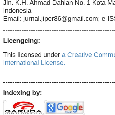
Jln. K.H. Ahmad Dahlan No. 1 Kota M
Indonesia
Email:
jurnal.jiper86@gmail.com
; e-I
------------------------------------------------
Licengcing:
This licensed under
a Creative Common
International License.
------------------------------------------------
Indexing by: