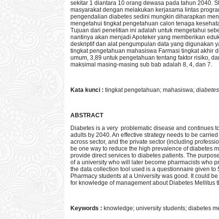
sekitar 1 diantara 10 orang dewasa pada tahun 2040. St
masyarakat dengan melakukan kerjasama lintas program, 
pengendalian diabetes sedini mungkin diharapkan menj
mengetahui tingkat pengetahuan calon tenaga kesehat
Tujuan dari penelitian ini adalah untuk mengetahui seb
nantinya akan menjadi Apoteker yang memberikan eduka
deskriptif dan alat pengumpulan data yang digunakan y
tingkat pengetahuan mahasiswa Farmasi tingkat akhir di 
umum, 3,89 untuk pengetahuan tentang faktor risiko,
maksimal masing-masing sub bab adalah 8, 4, dan 7.
Kata kunci :
tingkat pengetahuan; mahasiswa;
diabetes
ABSTRACT
Diabetes is a very problematic disease and continues to 
adults by 2040. An effective strategy needs to be carri
across sector, and the private sector (including profess
be one way to reduce the high prevalence of diabetes me
provide direct services to diabetes patients. The purpos
of a university who will later become pharmacists who pr
the data collection tool used is a questionnaire given to
Pharmacy students at a University was good. It could be 
for knowledge of management about Diabetes Mellitus th
Keywords :
knowledge; university students; diabetes me