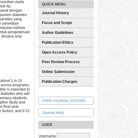
rbasiskan pada
QUICK MENU
uk itu,
masuk dengan
Journal History
pasien diabetes.
versitas yang
Focus and Scope
n penelitian
esimpulan bahwa
 untuk pengetahuan
Author Guidelines
 dimana nilai
Publication Ethics
Open Access Policy
Peer Review Process
Online Submission
 about 1 in 10
Publication Charges
g across programs,
ible is expected to
 diabetes who will
pharmacy students
OPEN JOURNAL SYSTEMS
iptive study and
e final year
 factors, and 6.51
Journal Help
USER
Username