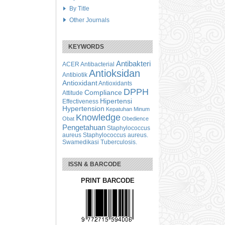
By Title
Other Journals
KEYWORDS
Antibakteri
ACER
Antibacterial
Antioksidan
Antibiotik
Antioxidant
Antioxidants
DPPH
Compliance
Attitude
Hipertensi
Effectiveness
Hypertension
Kepatuhan Minum
Knowledge
Obat
Obedience
Pengetahuan
Staphylococcus
aureus
Staphylococcus aureus.
Swamedikasi
Tuberculosis.
ISSN & BARCODE
PRINT BARCODE