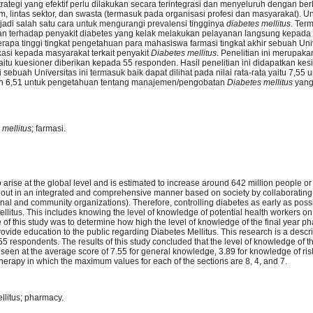
rategi yang efektif perlu dilakukan secara terintegrasi dan menyeluruh dengan be
lintas sektor, dan swasta (termasuk pada organisasi profesi dan masyarakat). Unt
adi salah satu cara untuk mengurangi prevalensi tingginya
diabetes mellitus
. Ter
an terhadap penyakit diabetes yang kelak melakukan pelayanan langsung kepada 
erapa tinggi tingkat pengetahuan para mahasiswa farmasi tingkat akhir sebuah Uni
si kepada masyarakat terkait penyakit
Diabetes mellitus
. Penelitian ini merupaka
aitu kuesioner diberikan kepada 55 responden. Hasil penelitian ini didapatkan k
sebuah Universitas ini termasuk baik dapat dilihat pada nilai rata-rata yaitu 7,55
 dan 6,51 untuk pengetahuan tentang manajemen/pengobatan
Diabetes mellitus
yang
 mellitus
; farmasi.
arise at the global level and is estimated to increase around 642 million people or
ed out in an integrated and comprehensive manner based on society by collaboratin
ional and community organizations). Therefore, controlling diabetes as early as poss
llitus. This includes knowing the level of knowledge of potential health workers on
e of this study was to determine how high the level of knowledge of the final year 
ovide education to the public regarding Diabetes Mellitus. This research is a descr
 55 respondents. The results of this study concluded that the level of knowledge of th
seen at the average score of 7.55 for general knowledge, 3.89 for knowledge of risk
erapy in which the maximum values for each of the sections are 8, 4, and 7.
llitus; pharmacy.