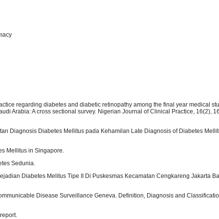
rmacy
actice regarding diabetes and diabetic retinopathy among the final year medical st
udi Arabia: A cross sectional survey. Nigerian Journal of Clinical Practice, 16(2), 
mbatan Diagnosis Diabetes Mellitus pada Kehamilan Late Diagnosis of Diabetes Melli
es Mellitus in Singapore.
etes Sedunia.
ko Kejadian Diabetes Melitus Tipe II Di Puskesmas Kecamatan Cengkareng Jakarta B
ommunicable Disease Surveillance Geneva. Definition, Diagnosis and Classificatio
report.