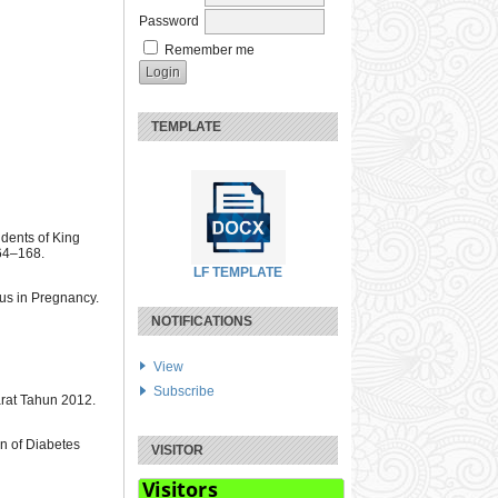
Password
Remember me
TEMPLATE
udents of King
164–168.
LF TEMPLATE
tus in Pregnancy.
NOTIFICATIONS
View
Subscribe
arat Tahun 2012.
n of Diabetes
VISITOR