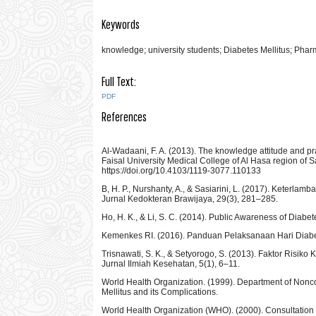
Keywords
knowledge; university students; Diabetes Mellitus; Pha
Full Text:
PDF
References
Al-Wadaani, F. A. (2013). The knowledge attitude and pr
Faisal University Medical College of Al Hasa region of Sa
https://doi.org/10.4103/1119-3077.110133
B, H. P., Nurshanty, A., & Sasiarini, L. (2017). Keterla
Jurnal Kedokteran Brawijaya, 29(3), 281–285.
Ho, H. K., & Li, S. C. (2014). Public Awareness of Diabet
Kemenkes RI. (2016). Panduan Pelaksanaan Hari Diab
Trisnawati, S. K., & Setyorogo, S. (2013). Faktor Risi
Jurnal Ilmiah Kesehatan, 5(1), 6–11.
World Health Organization. (1999). Department of Nonc
Mellitus and its Complications.
World Health Organization (WHO). (2000). Consultation 