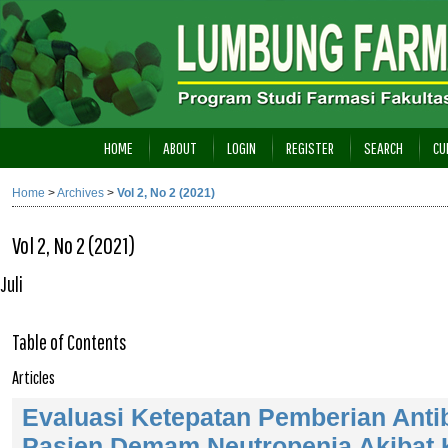
HOME
ABOUT
LOGIN
REGISTER
SEARCH
CU
Home
>
Archives
>
Vol 2, No 2 (2021)
Vol 2, No 2 (2021)
Juli
Table of Contents
Articles
Evaluasi Ketepatan Pemberian Antib
Pasien Demam Neutropenia Akibat 