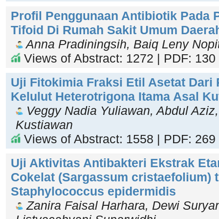
Profil Penggunaan Antibiotik Pada
Tifoid Di Rumah Sakit Umum Daera
Anna Pradiningsih, Baiq Leny Nopit
Views of Abstract: 1272 | PDF: 130
Uji Fitokimia Fraksi Etil Asetat Dar
Kelulut Heterotrigona Itama Asal Ku
Veggy Nadia Yuliawan, Abdul Aziz,
Kustiawan
Views of Abstract: 1558 | PDF: 269
Uji Aktivitas Antibakteri Ekstrak E
Cokelat (Sargassum cristaefolium) 
Staphylococcus epidermidis
Zanira Faisal Harhara, Dewi Suryan