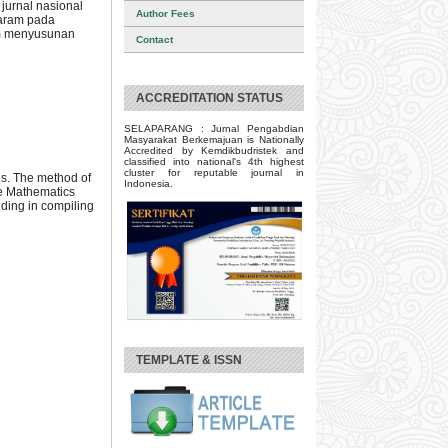
jurnal nasional
Author Fees
taram pada
am menyusunan
Contact
ACCREDITATION STATUS
SELAPARANG : Jurnal Pengabdian
Masyarakat Berkemajuan is Nationally
Accredited by Kemdikbudristek and
classified into national's 4th highest
cluster for reputable journal in
als. The method of
Indonesia.
the Mathematics
nding in compiling
TEMPLATE & ISSN