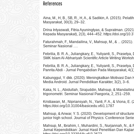
References
Aina, M., H, B., SB, R., H, A., & Sadikin, A. (2015). P
Masyarakat, 30(3), 29–32.
Drina Intyaswati, Fitria Ayuningtyas, & Supratman. (2
Kepada Masyarakat), 2(3), 444–452. https://doi.org/10.3
Faturahmah, F., Mandailina, V., Mahsup, M., & ... (20
Seminar Nasional ….
Febrilia, B. R. A., Juliangkary, E., Yuliyanti, S., Prasety
SMK Islam Al-Abhariyah Scientific Article Writing Worksh
Febrilia, B. R. A., Juliangkary, E., Yuliyanti, S., Prasety
Panrita Abdi - Jurnal Pengabdian Pada Masyarakat, 4(1),
Kabunggul, Y. dkk. (2020). Meningkatkan Motivasi Da
Media Android. Jurnal Pendidikan Karakter, 3(2), 3–6.
Kaka, N. L., Abidullah, Sirajuddin, Mahsup, & Mandail
trigonometri. Seminar Nasional Paegoria, 2, 251–259.
Kristiawan, M., Nipriansyah, N., Yanti, F. A., & Viona, 
https://doi.org/10.31004/basicedu.v6i1.1787
Mahsup, & Anwar, Y. S. (2020). Development of structure
junior high school. Journal of Physics: Conference Seri
Mahsup, M., Ibrahim, I., Muhardini, S., Nurjannah, N., 
Jurnal Kependidikan: Jurnal Hasil Penelitian Dan Kaj
https://doi.org/10.33394/jk.v6i3.2673