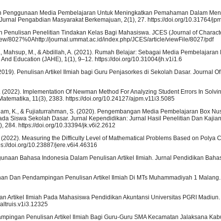
elatihan Penggunaan Media Pembelajaran Untuk Meningkatkan Pemahaman Dalam Me
rnal Pengabdian Masyarakat Berkemajuan, 2(1), 27. https://doi.org/10.31764/jp
ihan Penulisan Penelitian Tindakan Kelas Bagi Mahasiswa. JCES (Journal of Charact
view/8027%0Ahttp://journal.ummat.ac.id/index.php/JCES/article/viewFile/8027/pdf
S., Mahsup, M., & Abdillah, A. (2021). Rumah Belajar: Sebagai Media Pembelajaran
nd Education (JAHE), 1(1), 9–12. https://doi.org/10.31004/jh.v1i1.6
. (2019). Penulisan Artikel Ilmiah bagi Guru Penjasorkes di Sekolah Dasar. Journal O
M. (2022). Implementation Of Newman Method For Analyzing Student Errors In Solvi
tematika, 11(3), 2383. https://doi.org/10.24127/ajpm.v11i3.5085
Anam, K., & Fujiaturrahman, S. (2020). Pengembangan Media Pembelajaran Box Nu
iswa Sekolah Dasar. Jurnal Kependidikan: Jurnal Hasil Penelitian Dan Kajia
284. https://doi.org/10.33394/jk.v6i2.2612
(2022). Measuring the Difficulty Level of Mathematical Problems Based on Polya Cri
s://doi.org/10.23887/jere.v6i4.46316
nggunaan Bahasa Indonesia Dalam Penulisan Artikel Ilmiah. Jurnal Pendidikan Bahas
latihan Dan Pendampingan Penulisan Artikel Ilmiah Di MTs Muhammadiyah 1 Malang.
san Artikel Ilmiah Pada Mahasiswa Pendidikan Akuntansi Universitas PGRI Madiun. A
altruis.v1i3.12325
 Pendampingan Penulisan Artikel Ilmiah Bagi Guru-Guru SMA Kecamatan Jalaksana Ka