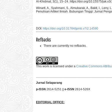
Al-Khidmat, 3(1), 15–24. https://doi.org/10.15575/jak.v3
Winarti, A., Syahmani, S., Almubarak, A., Bakti, I., Leny
Penulisan Artikel Ilmiah. Bubungan Tinggi: Jurnal Penga
DOI:
https://doi.org/10.31764/jpmb.v7i2.14590
Refbacks
There are currently no refbacks.
This work is licensed under a
Creative Commons Attribut
___________________________________________
Jurnal Selaparang
p-ISSN
2614-5251 ||
e-ISSN
2614-526X
EDITORIAL OFFICE: