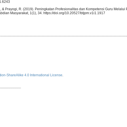
i1.6243
, L., & Prayogi, R. (2019). Peningkatan Profesionalitas dan Kompetensi Guru Melalui 
bdian Masyarakat, 1(1), 34. https://doi.org/10.20527/btjpm.v1i1.1917
ion-ShareAlike 4.0 International License
.
___________