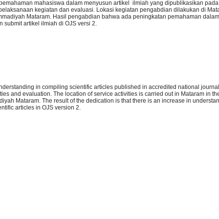
 pemahaman mahasiswa dalam menyusun artikel ilmiah yang dipublikasikan pada 
si, pelaksanaan kegiatan dan evaluasi. Lokasi kegiatan pengabdian dilakukan di Ma
hammadiyah Mataram. Hasil pengabdian bahwa ada peningkatan pemahaman dal
 submit artikel ilmiah di OJS versi 2.
understanding in compiling scientific articles published in accredited national journ
ities and evaluation. The location of service activities is carried out in Mataram in 
ah Mataram. The result of the dedication is that there is an increase in understa
ntific articles in OJS version 2.