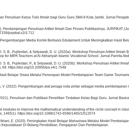
elatihan Penulisan Karya Tulis Ilmiah bagi Guru Guru SMA 8 Kota Jambi. Jurnal Peng
021). Pendampingan Penulisan Artikel Ilmiah Dan Proses Publikasinya. JURPIKAT (J
7339/jurpikat.v2i3.712
21). Pengembangan Media Komik Berbasis Edutaiment Untuk Meningkatkan Hasil Bel
a, D. S. B., Pujilestari, & Setyawati, D. U. (2020a). Workshop Penulisan Artikel Ilmiah
op for MIPA Teachers at Al-Abhariyah Islamic Vocational School. Jurnal Panrita Abdi
a, D. S. B., Pujilestari, P., & Setyawati, D. U. (2020b). Workshop Penulisan Artikel Ilm
 69. https://doi.org/10.20956/pa.v4i1.7548
n Hasil Belajar Siswa Melalui Penerapan Model Pembelajaran Team Game Tournam
ina, V. (2022). Pengembangan alat peraga roda pintar sebagai media pembelajaran 
E. (2021). Penulisan dan Publikasi Penelitian Tindakan Kelas Bagi Guru. Jurnal Basic
d modules to improve the mathematical understanding of the circle concept in clas
es, 1465(1). https://doi.org/10.1088/1742-6596/1465/1/012074
& Fitriani, E. (2020). Peningkatan Hasil Belajar Mahasiswa Melalui Model Pembelaja
ian Kepustakaan Di Bidang Pendidikan, Pengajaran Dan Pembelajaran.