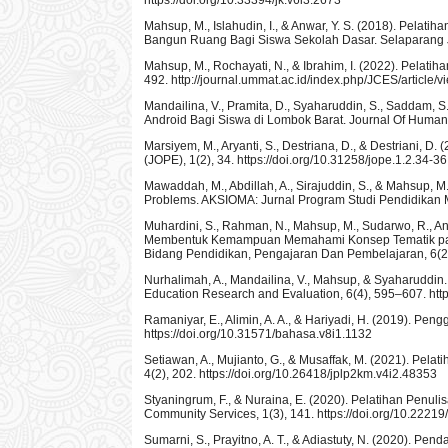
Mahsup, M., Islahudin, I., & Anwar, Y. S. (2018). P
Bangun Ruang Bagi Siswa Sekolah Dasar. Selaparang Ju
Mahsup, M., Rochayati, N., & Ibrahim, I. (2022). Pelat
492. http://journal.ummat.ac.id/index.php/JCES/article/
Mandailina, V., Pramita, D., Syaharuddin, S., Saddam, 
Android Bagi Siswa di Lombok Barat. Journal Of Human A
Marsiyem, M., Aryanti, S., Destriana, D., & Destriani, D
(JOPE), 1(2), 34. https://doi.org/10.31258/jope.1.2.34-36
Mawaddah, M., Abdillah, A., Sirajuddin, S., & Mahsup, 
Problems. AKSIOMA: Jurnal Program Studi Pendidikan Ma
Muhardini, S., Rahman, N., Mahsup, M., Sudarwo, R., 
Membentuk Kemampuan Memahami Konsep Tematik pada S
Bidang Pendidikan, Pengajaran Dan Pembelajaran, 6(2), 
Nurhalimah, A., Mandailina, V., Mahsup, & Syaharuddin. 
Education Research and Evaluation, 6(4), 595–607. http
Ramaniyar, E., Alimin, A. A., & Hariyadi, H. (2019). Pe
https://doi.org/10.31571/bahasa.v8i1.1132
Setiawan, A., Mujianto, G., & Musaffak, M. (2021). Pe
4(2), 202. https://doi.org/10.26418/jplp2km.v4i2.48353
Styaningrum, F., & Nuraina, E. (2020). Pelatihan Penuli
Community Services, 1(3), 141. https://doi.org/10.22219/
Sumarni, S., Prayitno, A. T., & Adiastuty, N. (2020).