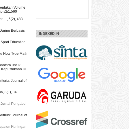
nentukan Volume
mb.v2i1.560
er …, 5(2), 483–
 Daring Berbasis
INDEXED IN
f Sport Education
ng Hots Type Math
santara untuk
n Kepustakaan Di
teria. Journal of
a, 8(1), 34.
 Jurnal Pengabdi,
ltruis: Journal of
bupaten Kuningan.