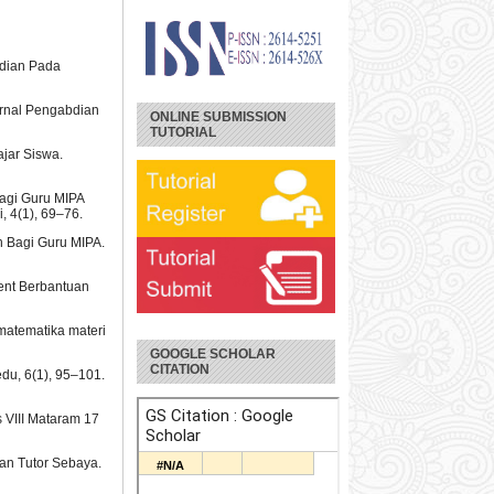
abdian Pada
urnal Pengabdian
ONLINE SUBMISSION
TUTORIAL
ajar Siswa.
 Bagi Guru MIPA
, 4(1), 69–76.
iah Bagi Guru MIPA.
ent Berbantuan
matematika materi
GOOGLE SCHOLAR
CITATION
edu, 6(1), 95–101.
s VIII Mataram 17
ran Tutor Sebaya.