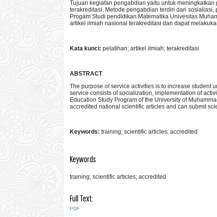
Tujuan kegiatan pengabdian yaitu untuk meningkatkan
terakreditasi. Metode pengabdian terdiri dari sosialia
Progam Studi pendidikan Matematika Univesitas Mu
artikel ilmiah nasional terakreditasi dan dapat melakukan
Kata
k
unci:
pelatihan; artikel ilmiah; terakreditasi
ABSTRACT
The purpose of service activities is to increase student 
service consists of socialization, implementation of activ
Education Study Program of the University of Muhammadiy
accredited national scientific articles and can submit scie
Keywords:
training; scientific articles; accredited
Keywords
training; scientific articles; accredited
Full Text:
PDF