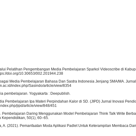
elalui Pelatihan Pengembangan Media Pembelajaran Sparkol Videoscribe di Kabup
tps://doi.org/10.30653/002.201944.238
Sebagai Media Pembelajaran Bahasa Dan Sastra Indonesia Jenjang SMA/MA. Jurna
m.ac.id/index.php/Sasindo/article/view/8354
ia pembelajaran. Yogyakarta : Deepublish.
dia Pembelajaran Ipa Materi Perpindahan Kalor di SD. (JIPD) Jurnal Inovasi Pendid
/index.php/jipd/article/view/848/451
021). Pembelajaran Daring Menggunakan Model Pembelajaran Think Talk Write Berb
u Kependidikan, 50(1), 60–65.
 Buana, A. (2021). Pemanfaatan Moda Aplikasi Padlet Untuk Keterampilan Membaca Da