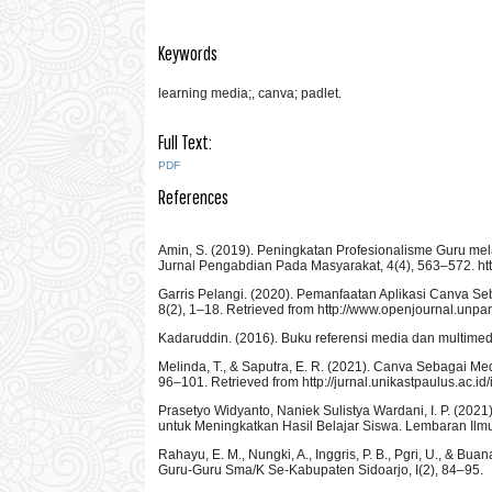
Keywords
learning media;, canva; padlet.
Full Text:
PDF
References
Amin, S. (2019). Peningkatan Profesionalisme Guru m
Jurnal Pengabdian Pada Masyarakat, 4(4), 563–572. ht
Garris Pelangi. (2020). Pemanfaatan Aplikasi Canva 
8(2), 1–18. Retrieved from http://www.openjournal.unpa
Kadaruddin. (2016). Buku referensi media dan multimed
Melinda, T., & Saputra, E. R. (2021). Canva Sebagai Me
96–101. Retrieved from http://jurnal.unikastpaulus.ac.id
Prasetyo Widyanto, Naniek Sulistya Wardani, I. P. (2
untuk Meningkatkan Hasil Belajar Siswa. Lembaran Ilm
Rahayu, E. M., Nungki, A., Inggris, P. B., Pgri, U., &
Guru-Guru Sma/K Se-Kabupaten Sidoarjo, I(2), 84–95.