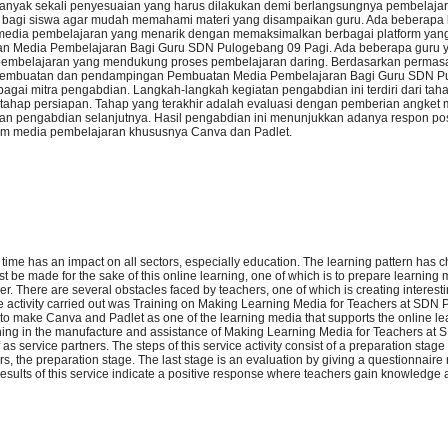
Banyak sekali penyesuaian yang harus dilakukan demi berlangsungnya pembelajara
 bagi siswa agar mudah memahami materi yang disampaikan guru. Ada beberapa
 media pembelajaran yang menarik dengan memaksimalkan berbagai platform yang
an Media Pembelajaran Bagi Guru SDN Pulogebang 09 Pagi. Ada beberapa guru 
pembelajaran yang mendukung proses pembelajaran daring. Berdasarkan permasa
 pembuatan dan pendampingan Pembuatan Media Pembelajaran Bagi Guru SDN P
ebagai mitra pengabdian. Langkah-langkah kegiatan pengabdian ini terdiri dari tah
 tahap persiapan. Tahap yang terakhir adalah evaluasi dengan pemberian angket
tan pengabdian selanjutnya. Hasil pengabdian ini menunjukkan adanya respon pos
am media pembelajaran khususnya Canva dan Padlet.
rt time has an impact on all sectors, especially education. The learning pattern has
t be made for the sake of this online learning, one of which is to prepare learning 
er. There are several obstacles faced by teachers, one of which is creating interes
ice activity carried out was Training on Making Learning Media for Teachers at SD
o make Canva and Padlet as one of the learning media that supports the online le
raining in the manufacture and assistance of Making Learning Media for Teachers a
f as service partners. The steps of this service activity consist of a preparation stage 
rs, the preparation stage. The last stage is an evaluation by giving a questionnaire
e results of this service indicate a positive response where teachers gain knowledge a