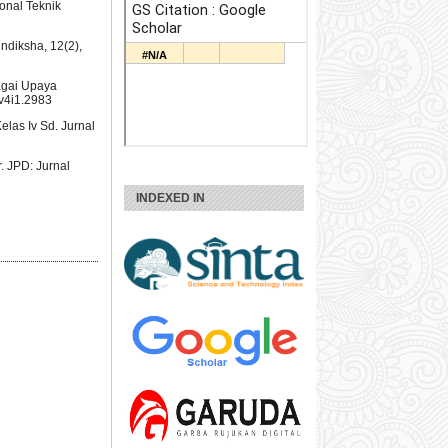
onal Teknik
ndiksha, 12(2),
agai Upaya
v4i1.2983
las Iv Sd. Jurnal
. JPD: Jurnal
INDEXED IN