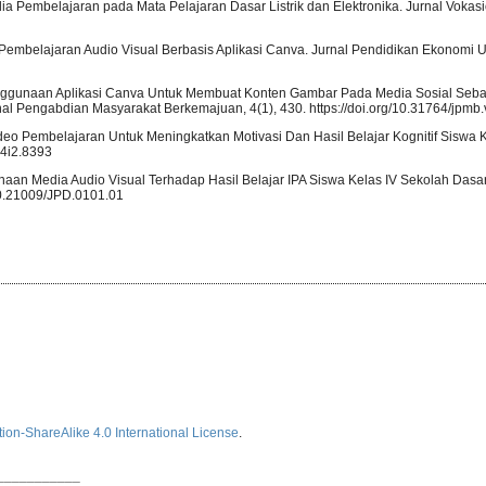
ia Pembelajaran pada Mata Pelajaran Dasar Listrik dan Elektronika. Jurnal Vokasi
ia Pembelajaran Audio Visual Berbasis Aplikasi Canva. Jurnal Pendidikan Ekonomi U
. Penggunaan Aplikasi Canva Untuk Membuat Konten Gambar Pada Media Sosial Seb
engabdian Masyarakat Berkemajuan, 4(1), 430. https://doi.org/10.31764/jpmb.
eo Pembelajaran Untuk Meningkatkan Motivasi Dan Hasil Belajar Kognitif Siswa Ke
v4i2.8393
unaan Media Audio Visual Terhadap Hasil Belajar IPA Siswa Kelas IV Sekolah Dasar
/10.21009/JPD.0101.01
ion-ShareAlike 4.0 International License
.
___________