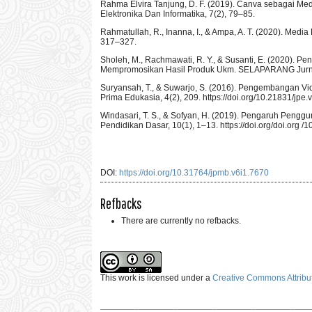
Rahma Elvira Tanjung, D. F. (2019). Canva sebagai Med
Elektronika Dan Informatika, 7(2), 79–85.
Rahmatullah, R., Inanna, I., & Ampa, A. T. (2020). Med
317–327.
Sholeh, M., Rachmawati, R. Y., & Susanti, E. (2020)
Mempromosikan Hasil Produk Ukm. SELAPARANG Jurnal P
Suryansah, T., & Suwarjo, S. (2016). Pengembangan Vid
Prima Edukasia, 4(2), 209. https://doi.org/10.21831/jpe.
Windasari, T. S., & Sofyan, H. (2019). Pengaruh Pengg
Pendidikan Dasar, 10(1), 1–13. https://doi.org/doi.org 
DOI:
https://doi.org/10.31764/jpmb.v6i1.7670
Refbacks
There are currently no refbacks.
This work is licensed under a
Creative Commons Attribut
___________________________________________