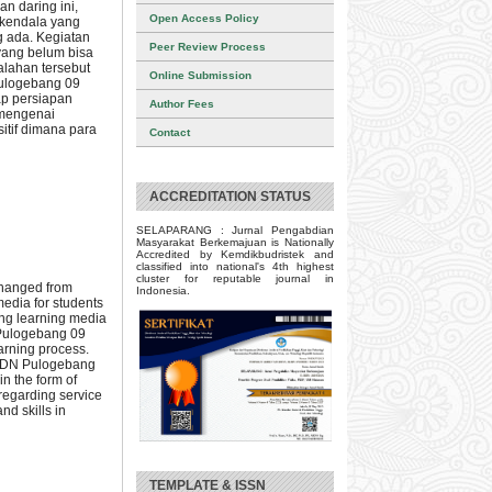
n daring ini,
Open Access Policy
 kendala yang
 ada. Kegiatan
Peer Review Process
yang belum bisa
lahan tersebut
Online Submission
ulogebang 09
ap persiapan
Author Fees
 mengenai
itif dimana para
Contact
ACCREDITATION STATUS
SELAPARANG : Jurnal Pengabdian
Masyarakat Berkemajuan is Nationally
Accredited by Kemdikbudristek and
classified into national's 4th highest
cluster for reputable journal in
 changed from
Indonesia.
media for students
ting learning media
N Pulogebang 09
arning process.
t SDN Pulogebang
in the form of
 regarding service
nd skills in
TEMPLATE & ISSN