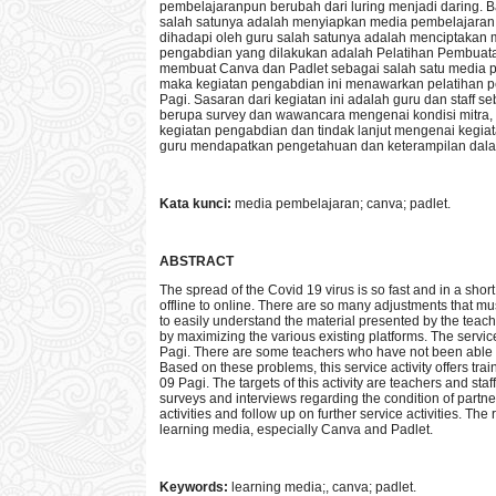
pembelajaranpun berubah dari luring menjadi daring. 
salah satunya adalah menyiapkan media pembelajaran
dihadapi oleh guru salah satunya adalah menciptakan
pengabdian yang dilakukan adalah Pelatihan Pembuat
membuat Canva dan Padlet sebagai salah satu media 
maka kegiatan pengabdian ini menawarkan pelatihan
Pagi. Sasaran dari kegiatan ini adalah guru dan staff s
berupa survey dan wawancara mengenai kondisi mitra,
kegiatan pengabdian dan tindak lanjut mengenai kegia
guru mendapatkan pengetahuan dan keterampilan dal
Kata
k
unci:
media pembelajaran; canva; padlet.
ABSTRACT
The spread of the Covid 19 virus is so fast and in a sho
offline to online. There are so many adjustments that mus
to easily understand the material presented by the teach
by maximizing the various existing platforms. The serv
Pagi. There are some teachers who have not been able t
Based on these problems, this service activity offers t
09 Pagi. The targets of this activity are teachers and staf
surveys and interviews regarding the condition of partne
activities and follow up on further service activities. Th
learning media, especially Canva and Padlet.
Keywords:
learning media;, canva; padlet.