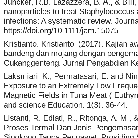
Juncker, R.B. Lazazzera, B. A., & Billi,
nanoparticles to treat Staphylococcus 
infections: A systematic review. Journ
https://doi.org/10.1111/jam.15075
Kristianto, Kristianto. (2017). Kajian
bandeng dan mojang dengan pengema
Cukanggenteng. Jurnal Pengabdian Ke
Laksmiari, K., Permatasari, E. and Nin
Exposure to an Extremely Low Freque
Magnetic Fields in Tuna Meat ( Euthynn
and science Education. 1(3), 36-44.
Listanti, R. Ediati, R., Ritonga, A. M.,
Proses Termal Dan Jenis Pengemasan
Singkong Tanpa Pengawet. Prosiding 