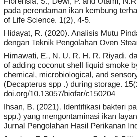
Florensia, S., Dewi, P. and Utami, N.
pada perendaman ikan kembung terhad
of Life Science. 1(2), 4-5.
Hidayat, R. (2020). Analisis Mutu Pind
dengan Teknik Pengolahan Oven Stea
Himawati, E., N. U. R. H. R. Riyadi, d
of adding coconut shell liquid smoke by 
chemical, microbiological, and sensory
(Decapterus spp .) during storage. 15(
doi.org/10.13057/biofar/c150204
Ihsan, B. (2021). Identifikasi bakteri 
spp.) yang mengontaminasi ikan layang
Jurnal Pengolahan Hasil Perikanan Ind