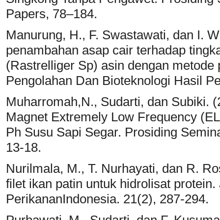
Papers, 78–184.
Manurung, H., F. Swastawati, dan I. W
penambahan asap cair terhadap tingka
(Rastrelliger Sp) asin dengan metode
Pengolahan Dan Bioteknologi Hasil Pe
Muharromah,N., Sudarti, dan Subiki.
Magnet Extremely Low Frequency (ELF
Ph Susu Sapi Segar. Prosiding Seminar
13-18.
Nurilmala, M., T. Nurhayati, dan R. R
filet ikan patin untuk hidrolisat protei
PerikananIndonesia. 21(2), 287-294.
Purbawati, M., Sudarti, dan F. Kusum