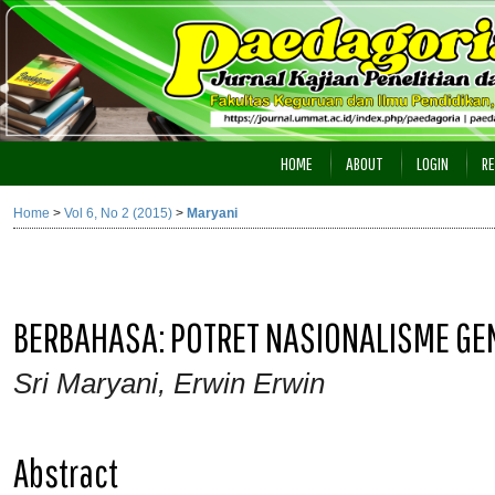
HOME
ABOUT
LOGIN
RE
Home
>
Vol 6, No 2 (2015)
>
Maryani
BERBAHASA: POTRET NASIONALISME GE
Sri Maryani, Erwin Erwin
Abstract