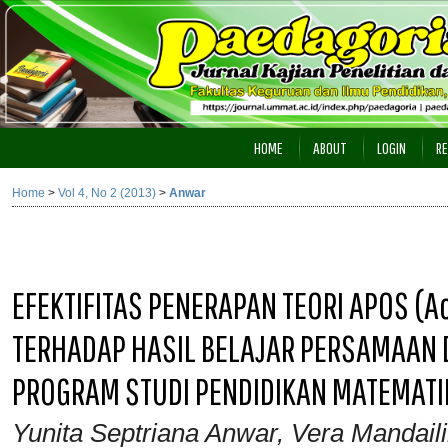
HOME
ABOUT
LOGIN
RE
Home
>
Vol 4, No 2 (2013)
>
Anwar
EFEKTIFITAS PENERAPAN TEORI APOS (Ac
TERHADAP HASIL BELAJAR PERSAMAAN 
PROGRAM STUDI PENDIDIKAN MATEMATI
Yunita Septriana Anwar, Vera Mandail