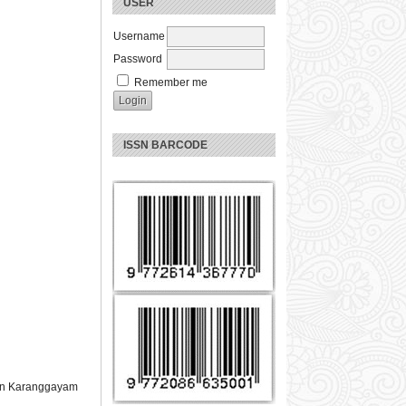
USER
Username
Password
Remember me
ISSN BARCODE
tan Karanggayam