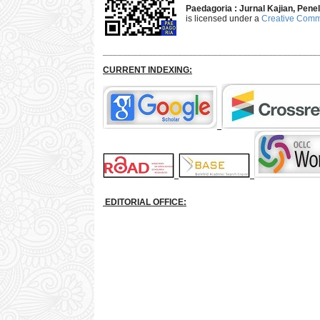
Paedagoria : Jurnal Kajian, Pen
is licensed under a
Creative Commo
___________________________________________
CURRENT INDEXING:
EDITORIAL OFFICE: