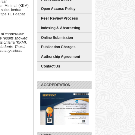
itian
san Minimal (KKM),
Open Access Policy
 siklus kedua
tipe
TGT dapat
Peer Review Process
Indexing & Abstracting
 of cooperative
Online Submission
he results showed
s criteria (KKM),
tudents. Thus it
Publication Charges
mentary school
Authorship Agreement
Contact Us
ACCREDITATION