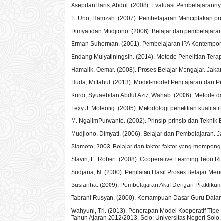
AsepdanHaris, Abdul. (2008). Evaluasi Pembelajarannya
B. Uno, Hamzah. (2007). Pembelajaran Menciptakan pros
Dimyatidan Mudjiono. (2006). Belajar dan pembelajaran.
Erman Suherman. (2001). Pembelajaran IPA Kontempore
Endang Mulyatiningsih. (2014). Metode Penelitian Te
Hamalik, Oemar. (2008). Proses Belajar Mengajar. Jaka
Huda, Miftahul. (2013). Model-model Pengajaran dan P
Kurdi, Syuaebdan Abdul Aziz, Wahab. (2006). Metode 
Lexy J. Moleong. (2005). Metodologi penelitian kualitat
M. NgalimPurwanto. (2002). Prinsip-prinsip dan Tekni
Mudjiono, Dimyati. (2006). Belajar dan Pembelajaran. J
Slameto, 2003. Belajar dan faktor-faktor yang mempenga
Slavin, E. Robert. (2008). Cooperative Learning Teori 
Sudjana, N. (2000). Penilaian Hasil Proses Belajar M
Susianha. (2009). Pembelajaran Aktif Dengan Praktiku
Tabrani Rusyan. (2000). Kemampuan Dasar Guru Dalam
Wahyuni, Tri. (2013). Penerapan Model Kooperatif Tip
Tahun Ajaran 2012/2013. Solo: Universitas Negeri Solo.