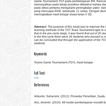
Game Tournament
TGT pada pembelajaran IPA. Rancanga
menunjukkan pada tahap prasiklus diketahui bahwa dari 
pada siklus pertama mengalami peningkatan yakni dari 
yang mencapai KKM sebanyak 21 siswa. Dengan demiki
meningkatkan hasil belajar siswa kelas V SD.
Abstract:
The purpose of this study was to improve the 
learning methods of the TGT Team Tournament type to s
that in the pre-cycle stage, it was found that out of 26
in the first cycle there were 26 students who passed o
can be concluded that through the application of the TG
students
.
Keywords
Teams Game Tournament (TGT), Hasil belajar
Full Text:
PDF
References
Arikunto, Suharsimi. (2012). Prosedur Penelitian, Suatu
Aris, shoimin. (2014). 68 model pembelajaran inovatif 