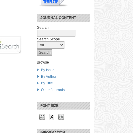
JOURNAL CONTENT
Search
Search Scope
Browse
By Issue
By Author
By Title
Other Journals
FONT SIZE
INFORMATION