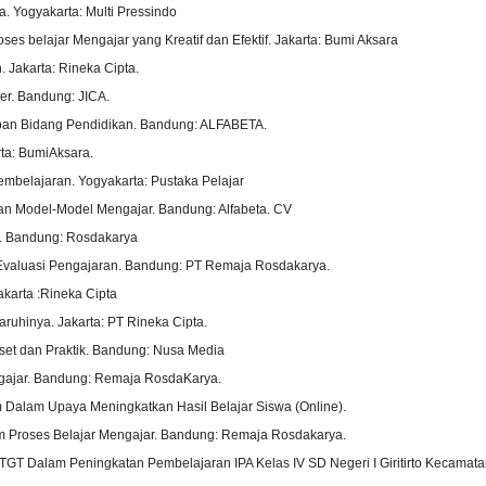
. Yogyakarta: Multi Pressindo
es belajar Mengajar yang Kreatif dan Efektif. Jakarta: Bumi Aksara
 Jakarta: Rineka Cipta.
r. Bandung: JICA.
rapan Bidang Pendidikan. Bandung: ALFABETA.
rta: BumiAksara.
embelajaran. Yogyakarta: Pustaka Pelajar
dan Model-Model Mengajar. Bandung: Alfabeta. CV
if. Bandung: Rosdakarya
k Evaluasi Pengajaran. Bandung: PT Remaja Rosdakarya.
akarta :Rineka Cipta
ruhinya. Jakarta: PT Rineka Cipta.
Riset dan Praktik. Bandung: Nusa Media
engajar. Bandung: Remaja RosdaKarya.
m Dalam Upaya Meningkatkan Hasil Belajar Siswa (Online).
 Proses Belajar Mengajar. Bandung: Remaja Rosdakarya.
e TGT Dalam Peningkatan Pembelajaran IPA Kelas IV SD Negeri I Giritirto Kecama