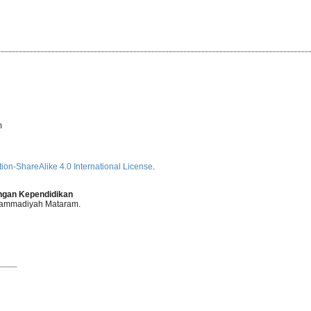
m
ion-ShareAlike 4.0 International License
.
angan Kependidikan
uhammadiyah Mataram.
____