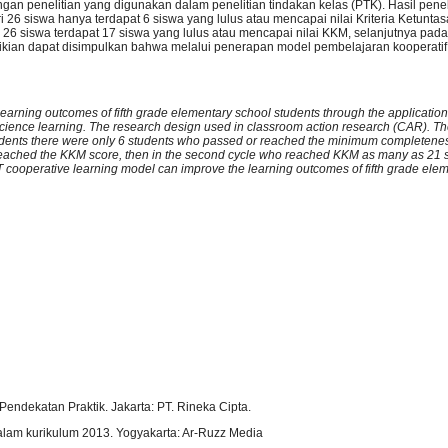
n penelitian yang digunakan dalam penelitian tindakan kelas (PTK). Hasil penel
26 siswa hanya terdapat 6 siswa yang lulus atau mencapai nilai Kriteria Ketunta
26 siswa terdapat 17 siswa yang lulus atau mencapai nilai KKM, selanjutnya pada
an dapat disimpulkan bahwa melalui penerapan model pembelajaran kooperatif 
learning outcomes of fifth grade elementary school students through the application
cience learning. The research design used in classroom action research (CAR). T
 students there were only 6 students who passed or reached the minimum completenes
r reached the KKM score, then in the second cycle who reached KKM as many as 21 s
T cooperative learning model can improve the learning outcomes of fifth grade ele
 Pendekatan Praktik. Jakarta: PT. Rineka Cipta.
dalam kurikulum 2013. Yogyakarta: Ar-Ruzz Media