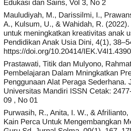
Edukasi dan Sains, Vol 3, No 2
Mauludiyah, M., Darissilmi, I., Prawansa
A., Kulsum, U., & Wahidah, R. (2022)
untuk meningkatkan kreativitas anak us
Pendidikan Anak Usia Dini, 4(1), 38–5
https://doi.org/10.20414/IEK.V4I1.4390
Prastawati, Titik dan Mulyono, Rahm
Pembelajaran Dalam Mningkatkan Pres
Penggunaan Alat Peraga Sederhana. 
Universitas Mandiri ISSN Cetak: 2477
09 , No 01
Purwasih, R., Anita, I. W., & Afrilian
Kain Perca Untuk Mengembangkan Me
Guru Sd. Jurnal Solma, 09(1), 167–17