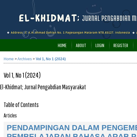
HOME
ABOUT
LOGIN
REGISTER
Home
>
Archives
>
Vol 1, No 1 (2024)
Vol 1, No 1 (2024)
El-Khidmat; Jurnal Pengabdian Masyarakat
Table of Contents
Articles
PENDAMPINGAN DALAM PENGEM
PEMBELAJARAN BAHASA ARAB P