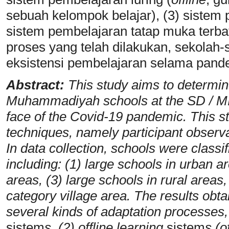
sebuah kelompok belajar), (3) sistem 
sistem pembelajaran tatap muka terb
proses yang telah dilakukan, sekola
eksistensi pembelajaran selama pand
Abstract:
This study aims to determin
Muhammadiyah schools at the SD / MI 
face of the Covid-19 pandemic. This s
techniques, namely participant observa
In data collection, schools were classif
including: (1) large schools in urban a
areas, (3) large schools in rural areas,
category village area. The results obta
several kinds of adaptation processes, 
sistem
s, (2) offline learning
sistem
s (o