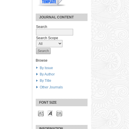
JOURNAL CONTENT
Search
Search Scope
Browse
By Issue
By Author
By Title
Other Journals
FONT SIZE
INFORMATION