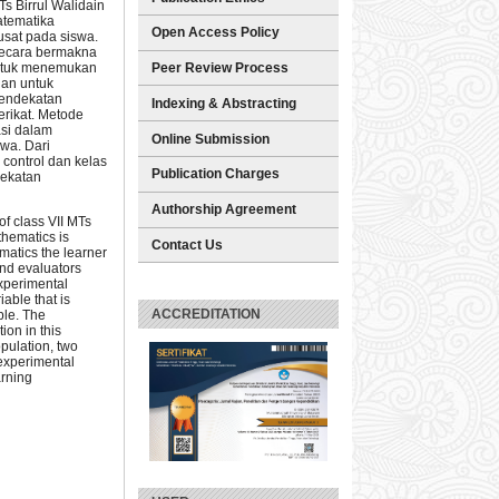
Ts Birrul Walidain
atematika
Open Access Policy
usat pada siswa.
 secara bermakna
untuk menemukan
Peer Review Process
uan untuk
pendekatan
Indexing & Abstracting
rikat. Metode
asi dalam
Online Submission
swa. Dari
 control dan kelas
Publication Charges
dekatan
Authorship Agreement
of class VII MTs
thematics is
Contact Us
matics the learner
and evaluators
experimental
able that is
ACCREDITATION
ble. The
ion in this
pulation, two
 experimental
arning