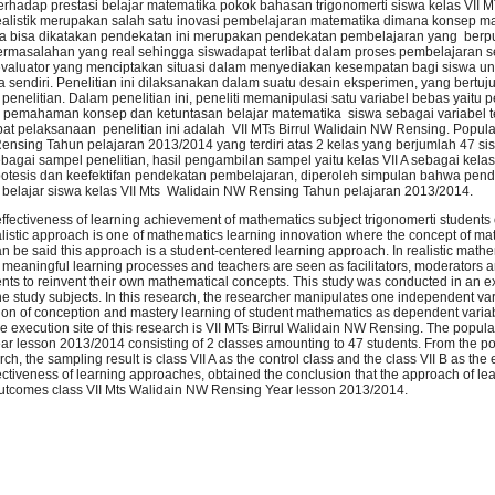
 terhadap prestasi belajar matematika pokok bahasan trigonomerti siswa kelas VII M
listik merupakan salah satu inovasi pembelajaran matematika dimana konsep m
ngga bisa dikatakan pendekatan ini merupakan pendekatan pembelajaran yang berp
permasalahan yang real sehingga siswadapat terlibat dalam proses pembelajaran
n evaluator yang menciptakan situasi dalam menyediakan kesempatan bagi siswa 
endiri. Penelitian ini dilaksanakan dalam suatu desain eksperimen, yang bertuj
litian. Dalam penelitian ini, peneliti memanipulasi satu variabel bebas yaitu 
pemahaman konsep dan ketuntasan belajar matematika siswa sebagai variabel te
at pelaksanaan penelitian ini adalah VII MTs Birrul Walidain NW Rensing. Popul
 Rensing Tahun pelajaran 2013/2014 yang terdiri atas 2 kelas yang berjumlah 47 si
gai sampel penelitian, hasil pengambilan sampel yaitu kelas VII A sebagai kelas
hipotesis dan keefektifan pendekatan pembelajaran, diperoleh simpulan bahwa pen
il belajar siswa kelas VII Mts Walidain NW Rensing Tahun pelajaran 2013/2014.
effectiveness of learning achievement of mathematics subject trigonomerti students 
stic approach is one of mathematics learning innovation where the concept of ma
an be said this approach is a student-centered learning approach. In realistic mathe
n meaningful learning processes and teachers are seen as facilitators, moderators 
dents to reinvent their own mathematical concepts. This study was conducted in an 
he study subjects. In this research, the researcher manipulates one independent vari
ion of conception and mastery learning of student mathematics as dependent varia
execution site of this research is VII MTs Birrul Walidain NW Rensing. The populat
ar lesson 2013/2014 consisting of 2 classes amounting to 47 students. From the po
, the sampling result is class VII A as the control class and the class VII B as the
fectiveness of learning approaches, obtained the conclusion that the approach of le
g outcomes class VII Mts Walidain NW Rensing Year lesson 2013/2014.