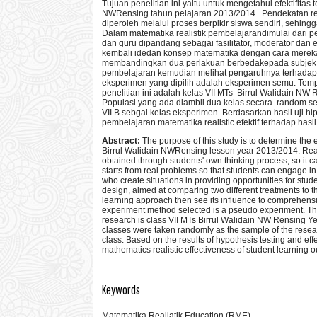
Tujuan penelitian ini yaitu untuk mengetahui efektifitas
NWRensing tahun pelajaran 2013/2014. Pendekatan rea
diperoleh melalui proses berpikir siswa sendiri, sehi
Dalam matematika realistik pembelajarandimulai dari 
dan guru dipandang sebagai fasilitator, moderator da
kembali idedan konsep matematika dengan cara mereka s
membandingkan dua perlakuan berbedakepada subjek pene
pembelajaran kemudian melihat pengaruhnya terhadap 
eksperimen yang dipilih adalah eksperimen semu. Temp
penelitian ini adalah kelas VII MTs Birrul Walidain NW
Populasi yang ada diambil dua kelas secara random seba
VII B sebgai kelas eksperimen. Berdasarkan hasil uji 
pembelajaran matematika realistic efektif terhadap has
Abstract:
The purpose of this study is to determine the 
Birrul Walidain NWRensing lesson year 2013/2014. Reali
obtained through students' own thinking process, so it c
starts from real problems so that students can engage i
who create situations in providing opportunities for stu
design, aimed at comparing two different treatments to t
learning approach then see its influence to comprehens
experiment method selected is a pseudo experiment. The 
research is class VII MTs Birrul Walidain NW Rensing Ye
classes were taken randomly as the sample of the research
class. Based on the results of hypothesis testing and ef
mathematics realistic effectiveness of student learnin
Keywords
Matematika Realiatik Education (RME)