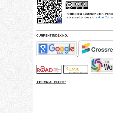
Paedagoria : Jurnal Kajian, Pen
is licensed under a
Creative Commo
___________________________________________
CURRENT INDEXING:
EDITORIAL OFFICE: