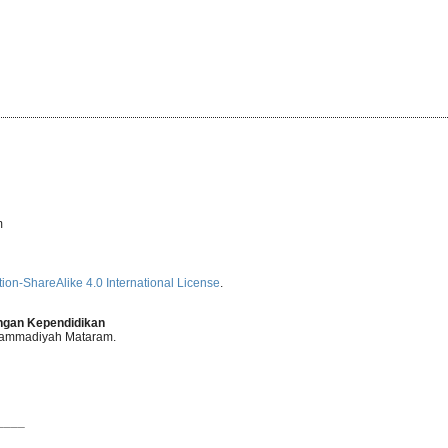
m
ion-ShareAlike 4.0 International License
.
angan Kependidikan
uhammadiyah Mataram.
____