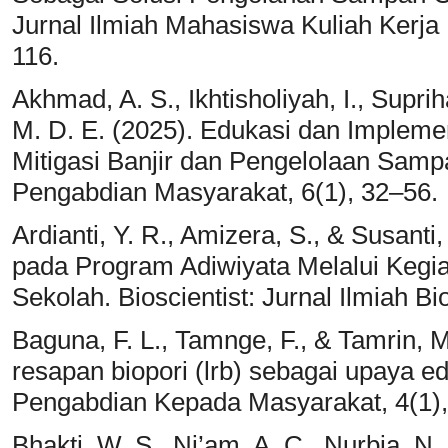
Jurnal Ilmiah Mahasiswa Kuliah Kerj
116.
Akhmad, A. S., Ikhtisholiyah, I., Suprih
M. D. E. (2025). Edukasi dan Impleme
Mitigasi Banjir dan Pengelolaan Samp
Pengabdian Masyarakat, 6(1), 32–56.
Ardianti, Y. R., Amizera, S., & Susanti,
pada Program Adiwiyata Melalui Kegi
Sekolah. Bioscientist: Jurnal Ilmiah Bi
Baguna, F. L., Tamnge, F., & Tamrin,
resapan biopori (lrb) sebagai upaya e
Pengabdian Kepada Masyarakat, 4(1),
Bhakti, W. S., Ni’am, A. C., Nurbia, N.