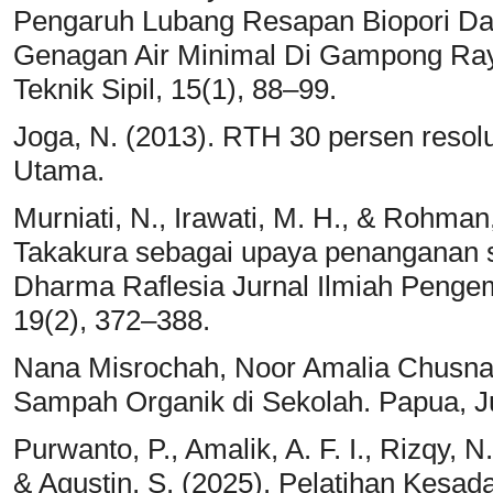
Pengaruh Lubang Resapan Biopori Da
Genagan Air Minimal Di Gampong Raye
Teknik Sipil, 15(1), 88–99.
Joga, N. (2013). RTH 30 persen resol
Utama.
Murniati, N., Irawati, M. H., & Rohma
Takakura sebagai upaya penanganan 
Dharma Raflesia Jurnal Ilmiah Pen
19(2), 372–388.
Nana Misrochah, Noor Amalia Chusna,
Sampah Organik di Sekolah. Papua, Ju
Purwanto, P., Amalik, A. F. I., Rizqy, N
& Agustin, S. (2025). Pelatihan Kesad