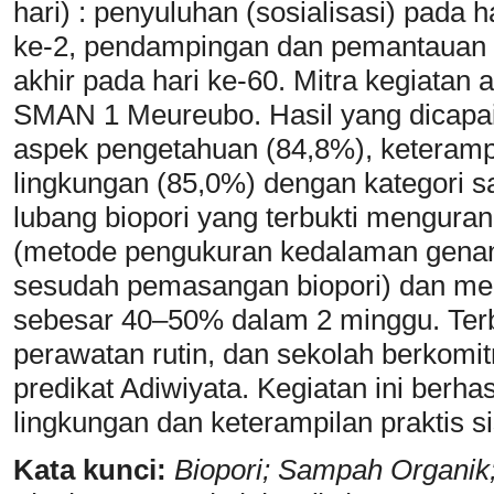
hari) : penyuluhan (sosialisasi) pada h
ke-2, pendampingan dan pemantauan set
akhir pada hari ke-60. Mitra kegiatan 
SMAN 1 Meureubo. Hasil yang dicapai
aspek pengetahuan (84,8%), keterampi
lingkungan (85,0%) dengan kategori sa
lubang biopori yang terbukti mengura
(metode pengukuran kedalaman genang
sesudah pemasangan biopori) dan me
sebesar 40–50% dalam 2 minggu. Terb
perawatan rutin, dan sekolah berkom
predikat Adiwiyata. Kegiatan ini berh
lingkungan dan keterampilan praktis s
Kata kunci:
Biopori; Sampah Organik