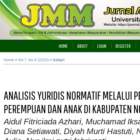
HOME
ABOUT
LOGIN
REGISTER
Home
>
Vol 7, No 6 (2023)
>
Azhari
ANALISIS YURIDIS NORMATIF MELALUI
PEREMPUAN DAN ANAK DI KABUPATEN 
Aidul Fitriciada Azhari, Muchamad Ik
Diana Setiawati, Diyah Murti Hastuti, N