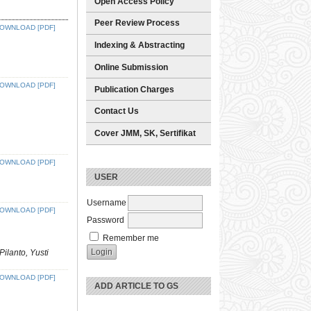
Open Access Policy
Peer Review Process
OWNLOAD [PDF]
Indexing & Abstracting
Online Submission
OWNLOAD [PDF]
Publication Charges
Contact Us
Cover JMM, SK, Sertifikat
OWNLOAD [PDF]
USER
Username
OWNLOAD [PDF]
Password
Remember me
ilanto, Yusti
OWNLOAD [PDF]
ADD ARTICLE TO GS