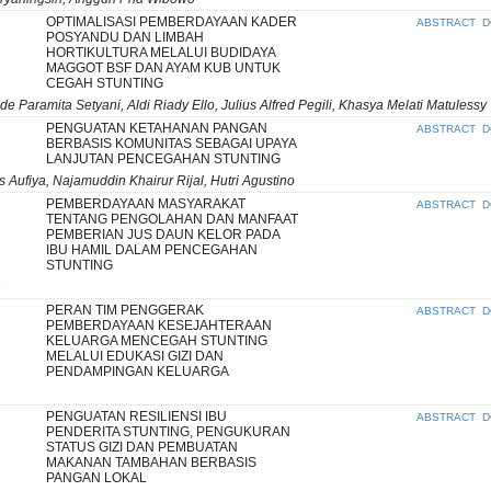
OPTIMALISASI PEMBERDAYAAN KADER
ABSTRACT
D
POSYANDU DAN LIMBAH
HORTIKULTURA MELALUI BUDIDAYA
MAGGOT BSF DAN AYAM KUB UNTUK
CEGAH STUNTING
e Paramita Setyani, Aldi Riady Ello, Julius Alfred Pegili, Khasya Melati Matulessy
PENGUATAN KETAHANAN PANGAN
ABSTRACT
D
BERBASIS KOMUNITAS SEBAGAI UPAYA
LANJUTAN PENCEGAHAN STUNTING
Aufiya, Najamuddin Khairur Rijal, Hutri Agustino
PEMBERDAYAAN MASYARAKAT
ABSTRACT
D
TENTANG PENGOLAHAN DAN MANFAAT
PEMBERIAN JUS DAUN KELOR PADA
IBU HAMIL DALAM PENCEGAHAN
STUNTING
n
PERAN TIM PENGGERAK
ABSTRACT
D
PEMBERDAYAAN KESEJAHTERAAN
KELUARGA MENCEGAH STUNTING
MELALUI EDUKASI GIZI DAN
PENDAMPINGAN KELUARGA
PENGUATAN RESILIENSI IBU
ABSTRACT
D
PENDERITA STUNTING, PENGUKURAN
STATUS GIZI DAN PEMBUATAN
MAKANAN TAMBAHAN BERBASIS
PANGAN LOKAL