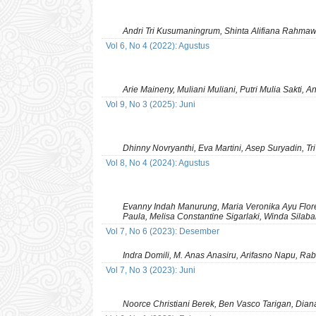
Andri Tri Kusumaningrum, Shinta Alifiana Rahmaw
Vol 6, No 4 (2022): Agustus
Arie Maineny, Muliani Muliani, Putri Mulia Sakti, 
Vol 9, No 3 (2025): Juni
Dhinny Novryanthi, Eva Martini, Asep Suryadin, Tr
Vol 8, No 4 (2024): Agustus
Evanny Indah Manurung, Maria Veronika Ayu Flore
Paula, Melisa Constantine Sigarlaki, Winda Sila
Vol 7, No 6 (2023): Desember
Indra Domili, M. Anas Anasiru, Arifasno Napu, Rab
Vol 7, No 3 (2023): Juni
Noorce Christiani Berek, Ben Vasco Tarigan, Dian