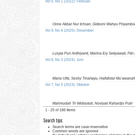
Vol 6, No 1 (2022): Februari
Onne Akbar Nur Ichsan, Gideoni Wahyu Priyambo
Vol 9, No 6 (2025): Desember
Lusyta Puri Ardhiyanti, Marina Ery Setiyawati, Fitr
Vol 8, No 3 (2024): Juni
Maria Ulfa, Seshy Tinartayu, Hafidlotul Mu’awanah
Vol 7, No 5 (2023): Oktober
Mahmudah Tri Widiastuti, Noviyati Rahardjo Putri
1 - 25 of 186 Items
Search tips:
Search terms are case-insensitive
Common words are ignored