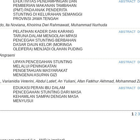
EFEKTIVITAS PENDAMPINGAN DAN
ABSTRACT
D
PEMBERIAN MAKANAN TAMBAHAN
(PMT) PADA ANAK PENDERITA
STUNTING DI KELURAHAN SEMANGGI
PROVINSI JAWA TENGAH
do, Ita Noviana, Khoirina Dwi Rahmawati, Muhammad Nurhuda
PELATIHAN KADER DAN KARANG
ABSTRACT
D
TARUNA DALAM MENGOLAH MPASI
PENCEGAH STUNTING BERBAHAN
DASAR DAUN KELOR (MORINGA
OLEIFERA) MENJADI OLAHAN PUDING
i Angraeni
UPAYA PENCEGAHAN STUNTING
ABSTRACT
D
MELALUI PENINGKATAN
PENGETAHUAN MASYARAKAT
MENGENAI ASUPAN GIZI
, Varianidia Veterini, Abdul Latief, An Yuliani, Afan Fatkhur Akhmad, Mohammad Z
EDUKASI PERAN IBU DALAM
ABSTRACT
D
PENCEGAHAN STUNTING DARI MASA
KEHAMILAN SAMPAI DENGAN MASA
MENYUSUI
1
2
3