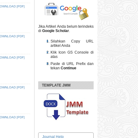
OWNLOAD [PDF]
Jika Artikel Anda belum terindeks
di
Google Scholar
.
OWNLOAD [PDF]
Silahkan Copy URL
artikel Anda
Klik Icon GS Console di
atas
OWNLOAD [PDF]
Paste di URL Prefix dan
tekan
Continue
TEMPLATE JMM
OWNLOAD [PDF]
OWNLOAD [PDF]
Journal Help