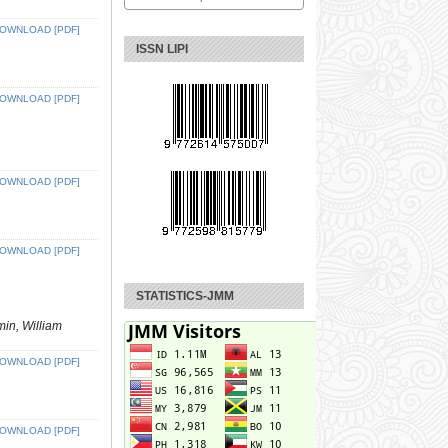
OWNLOAD [PDF]
ISSN LIPI
OWNLOAD [PDF]
OWNLOAD [PDF]
OWNLOAD [PDF]
STATISTICS-JMM
in, William
OWNLOAD [PDF]
OWNLOAD [PDF]