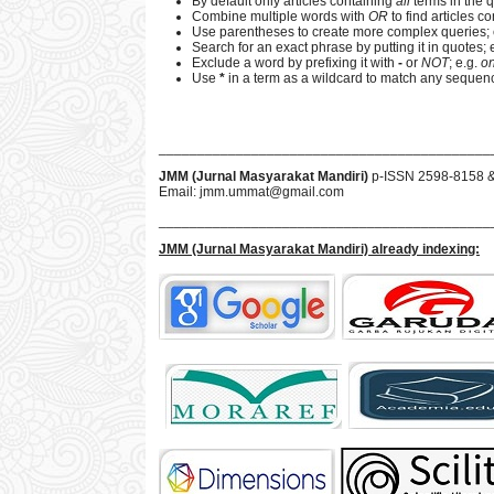
By default only articles containing
all
terms in the q
Combine multiple words with
OR
to find articles co
Use parentheses to create more complex queries; 
Search for an exact phrase by putting it in quotes; 
Exclude a word by prefixing it with
-
or
NOT
; e.g.
on
Use
*
in a term as a wildcard to match any sequenc
___________________________________________
JMM (Jurnal Masyarakat Mandiri)
p-ISSN 2598-8158 
Email:
jmm.ummat@gmail.com
___________________________________________
JMM
(Jurnal Masyarakat Mandiri)
already indexing: