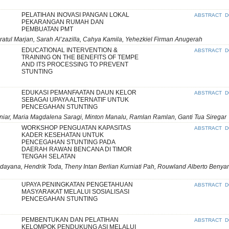
PELATIHAN INOVASI PANGAN LOKAL
ABSTRACT
D
PEKARANGAN RUMAH DAN
PEMBUATAN PMT
uratul Marjan, Sarah Al’zazilla, Cahya Kamila, Yehezkiel Firman Anugerah
EDUCATIONAL INTERVENTION &
ABSTRACT
D
TRAINING ON THE BENEFITS OF TEMPE
AND ITS PROCESSING TO PREVENT
STUNTING
EDUKASI PEMANFAATAN DAUN KELOR
ABSTRACT
D
SEBAGAI UPAYA ALTERNATIF UNTUK
PENCEGAHAN STUNTING
sniar, Maria Magdalena Saragi, Minton Manalu, Ramlan Ramlan, Ganti Tua Siregar
WORKSHOP PENGUATAN KAPASITAS
ABSTRACT
D
KADER KESEHATAN UNTUK
PENCEGAHAN STUNTING PADA
DAERAH RAWAN BENCANA DI TIMOR
TENGAH SELATAN
yana, Hendrik Toda, Theny Intan Berlian Kurniati Pah, Rouwland Alberto Benyam
UPAYA PENINGKATAN PENGETAHUAN
ABSTRACT
D
MASYARAKAT MELALUI SOSIALISASI
PENCEGAHAN STUNTING
PEMBENTUKAN DAN PELATIHAN
ABSTRACT
D
KELOMPOK PENDUKUNG ASI MELALUI