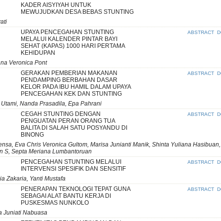
KADER AISYIYAH UNTUK
MEWUJUDKAN DESA BEBAS STUNTING
ati
UPAYA PENCEGAHAN STUNTING
ABSTRACT
D
MELALUI KALENDER PINTAR BAYI
SEHAT (KAPAS) 1000 HARI PERTAMA
KEHIDUPAN
Anna Veronica Pont
GERAKAN PEMBERIAN MAKANAN
ABSTRACT
D
PENDAMPING BERBAHAN DASAR
KELOR PADA IBU HAMIL DALAM UPAYA
PENCEGAHAN KEK DAN STUNTING
i Utami, Nanda Prasadila, Epa Pahrani
CEGAH STUNTING DENGAN
ABSTRACT
D
PENGUATAN PERAN ORANG TUA
BALITA DI SALAH SATU POSYANDU DI
BINONG
nsa, Eva Chris Veronica Gultom, Marisa Junianti Manik, Shinta Yuliana Hasibuan,
ban S, Septa Meriana Lumbantoruan
PENCEGAHAN STUNTING MELALUI
ABSTRACT
D
INTERVENSI SPESIFIK DAN SENSITIF
ia Zakaria, Yanti Mustafa
PENERAPAN TEKNOLOGI TEPAT GUNA
ABSTRACT
D
SEBAGAI ALAT BANTU KERJA DI
PUSKESMAS NUNKOLO
a Juniati Nabuasa