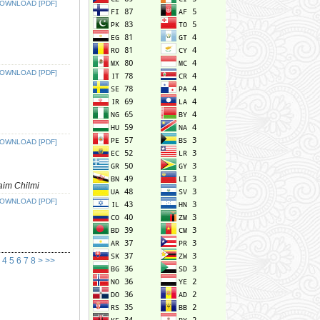
OWNLOAD [PDF]
OWNLOAD [PDF]
OWNLOAD [PDF]
aim Chilmi
OWNLOAD [PDF]
4
5
6
7
8
>
>>