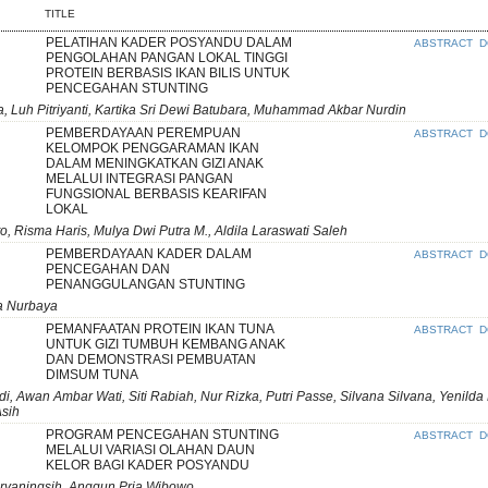
TITLE
PELATIHAN KADER POSYANDU DALAM
ABSTRACT
D
PENGOLAHAN PANGAN LOKAL TINGGI
PROTEIN BERBASIS IKAN BILIS UNTUK
PENCEGAHAN STUNTING
Luh Pitriyanti, Kartika Sri Dewi Batubara, Muhammad Akbar Nurdin
PEMBERDAYAAN PEREMPUAN
ABSTRACT
D
KELOMPOK PENGGARAMAN IKAN
DALAM MENINGKATKAN GIZI ANAK
MELALUI INTEGRASI PANGAN
FUNGSIONAL BERBASIS KEARIFAN
LOKAL
nto, Risma Haris, Mulya Dwi Putra M., Aldila Laraswati Saleh
PEMBERDAYAAN KADER DALAM
ABSTRACT
D
PENCEGAHAN DAN
PENANGGULANGAN STUNTING
ya Nurbaya
PEMANFAATAN PROTEIN IKAN TUNA
ABSTRACT
D
UNTUK GIZI TUMBUH KEMBANG ANAK
DAN DEMONSTRASI PEMBUATAN
DIMSUM TUNA
i, Awan Ambar Wati, Siti Rabiah, Nur Rizka, Putri Passe, Silvana Silvana, Yenilda P
Asih
PROGRAM PENCEGAHAN STUNTING
ABSTRACT
D
MELALUI VARIASI OLAHAN DAUN
KELOR BAGI KADER POSYANDU
uryaningsih, Anggun Pria Wibowo