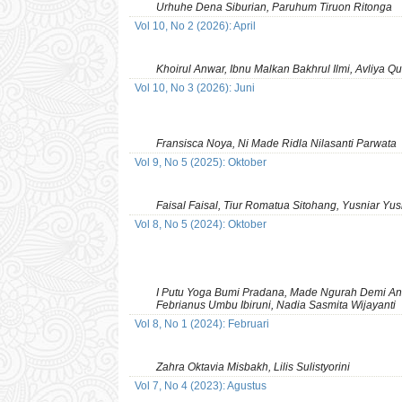
Urhuhe Dena Siburian, Paruhum Tiruon Ritonga
Vol 10, No 2 (2026): April
Khoirul Anwar, Ibnu Malkan Bakhrul Ilmi, Avliya Q
Vol 10, No 3 (2026): Juni
Fransisca Noya, Ni Made Ridla Nilasanti Parwata
Vol 9, No 5 (2025): Oktober
Faisal Faisal, Tiur Romatua Sitohang, Yusniar Yu
Vol 8, No 5 (2024): Oktober
I Putu Yoga Bumi Pradana, Made Ngurah Demi Anda
Febrianus Umbu Ibiruni, Nadia Sasmita Wijayanti
Vol 8, No 1 (2024): Februari
Zahra Oktavia Misbakh, Lilis Sulistyorini
Vol 7, No 4 (2023): Agustus