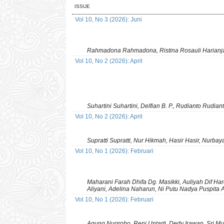
ISSUE
Vol 10, No 3 (2026): Juni
Rahmadona Rahmadona, Ristina Rosauli Harianja, 
Vol 10, No 2 (2026): April
Suhartini Suhartini, Delfian B. P., Rudianto Rudia
Vol 10, No 2 (2026): April
Supratti Supratti, Nur Hikmah, Hasir Hasir, Nurba
Vol 10, No 1 (2026): Februari
Maharani Farah Dhifa Dg. Masikki, Auliyah Dif Hard
Aliyani, Adelina Naharun, Ni Putu Nadya Puspita 
Vol 10, No 1 (2026): Februari
Agung Nugroho, Reni Untarti, Dedy Irawan, Sri M