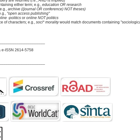
uery are returned (i.e.,
AND
is implied)
ntaining either term; e.g.,
education OR research
e.g.,
archive ((journal OR conference) NOT theses)
e.g.,
"open access publishing"
line -politics
or
online NOT politics
e of characters; e.g.,
soci* morality
would match documents containing "sociological
_____________________
& e-ISSN 2614-5758
_____________________