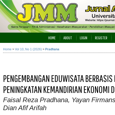
HOME
ABOUT
LOGIN
REGISTER
Home
>
Vol 10, No 1 (2026)
>
Pradhana
PENGEMBANGAN EDUWISATA BERBASIS 
PENINGKATAN KEMANDIRIAN EKONOMI 
Faisal Reza Pradhana, Yayan Firmansa
Dian Afif Arifah