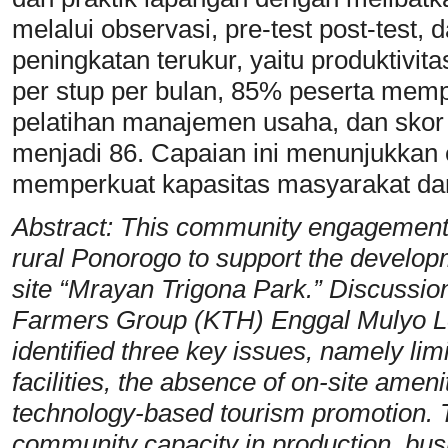
melalui observasi, pre-test post-test
peningkatan terukur, yaitu produktivita
per stup per bulan, 85% peserta memp
pelatihan manajemen usaha, dan skor li
menjadi 86. Capaian ini menunjukkan 
memperkuat kapasitas masyarakat dan 
Abstract: This community engagement
rural Ponorogo to support the develop
site “Mrayan Trigona Park.” Discussion
Farmers Group (KTH) Enggal Mulyo 
identified three key issues, namely lim
facilities, the absence of on-site amenit
technology-based tourism promotion. 
community capacity in production, bu