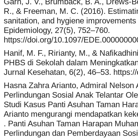
Garn, J. V., Brumback, B. A., Drews-Bo
R., & Freeman, M. C. (2016). Estimatin
sanitation, and hygiene improvements 
Epidemiology, 27(5), 752–760.
https://doi.org/10.1097/EDE.0000000
Hanif, M. F., Ririanty, M., & Nafikadhin
PHBS di Sekolah dalam Meningkatkan 
Jurnal Kesehatan, 6(2), 46–53. https:/
Hasna Zahra Arianto, Admiral Nelson A
Perlindungan Sosial Anak Telantar Ol
Studi Kasus Panti Asuhan Taman Ha
Arianto mengurangi mendapatkan keke
. Panti Asuhan Taman Harapan Muham
Perlindungan dan Pemberdayaan Sosia