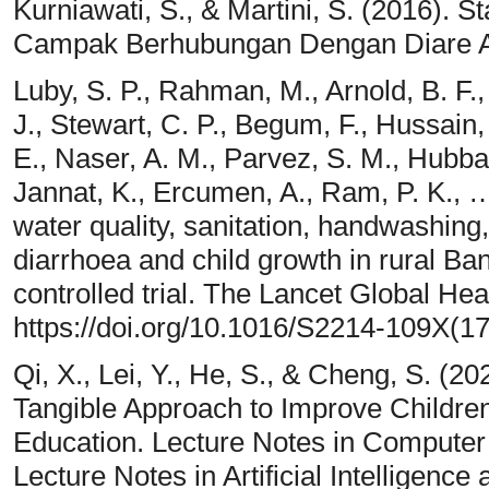
Kurniawati, S., & Martini, S. (2016). S
Campak Berhubungan Dengan Diare Aku
Luby, S. P., Rahman, M., Arnold, B. F.,
J., Stewart, C. P., Begum, F., Hussain,
E., Naser, A. M., Parvez, S. M., Hubbar
Jannat, K., Ercumen, A., Ram, P. K., … 
water quality, sanitation, handwashing,
diarrhoea and child growth in rural Ba
controlled trial. The Lancet Global Hea
https://doi.org/10.1016/S2214-109X(1
Qi, X., Lei, Y., He, S., & Cheng, S. (2
Tangible Approach to Improve Children
Education. Lecture Notes in Computer
Lecture Notes in Artificial Intelligence