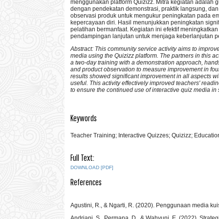
menggunakan platform Quizizz. Mitra kegiatan adalah g
dengan pendekatan demonstrasi, praktik langsung, da
observasi produk untuk mengukur peningkatan pada emp
kepercayaan diri. Hasil menunjukkan peningkatan signi
pelatihan bermanfaat. Kegiatan ini efektif meningkatk
pendampingan lanjutan untuk menjaga keberlanjutan pen
Abstract: This community service activity aims to impro
media using the Quizizz platform. The partners in this 
a two-day training with a demonstration approach, hand
and product observation to measure improvement in four 
results showed significant improvement in all aspects wi
useful. This activity effectively improved teachers' read
to ensure the continued use of interactive quiz media in
Keywords
Teacher Training; Interactive Quizzes; Quizizz; Educati
Full Text:
DOWNLOAD [PDF]
References
Agustini, R., & Ngarti, R. (2020). Penggunaan media ku
Andriani, S., Permana, D., & Wahyuni, E. (2022). Strate