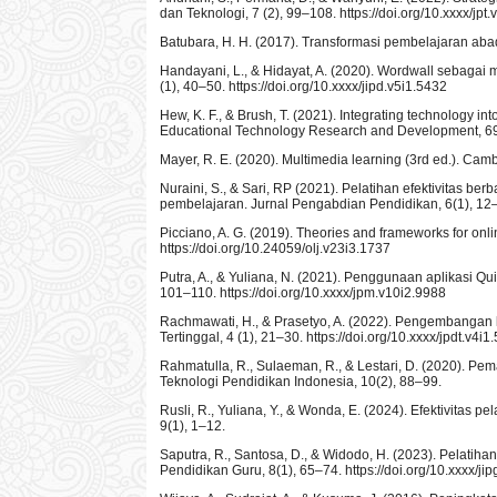
dan Teknologi, 7 (2), 99–108. https://doi.org/10.xxxx/jpt
Batubara, H. H. (2017). Transformasi pembelajaran abad
Handayani, L., & Hidayat, A. (2020). Wordwall sebagai m
(1), 40–50. https://doi.org/10.xxxx/jipd.v5i1.5432
Hew, K. F., & Brush, T. (2021). Integrating technology 
Educational Technology Research and Development, 69(
Mayer, R. E. (2020). Multimedia learning (3rd ed.). Cam
Nuraini, S., & Sari, RP (2021). Pelatihan efektivitas 
pembelajaran. Jurnal Pengabdian Pendidikan, 6(1), 12–2
Picciano, A. G. (2019). Theories and frameworks for on
https://doi.org/10.24059/olj.v23i3.1737
Putra, A., & Yuliana, N. (2021). Penggunaan aplikasi Q
101–110. https://doi.org/10.xxxx/jpm.v10i2.9988
Rachmawati, H., & Prasetyo, A. (2022). Pengembangan k
Tertinggal, 4 (1), 21–30. https://doi.org/10.xxxx/jpdt.v4i1
Rahmatulla, R., Sulaeman, R., & Lestari, D. (2020). Pem
Teknologi Pendidikan Indonesia, 10(2), 88–99.
Rusli, R., Yuliana, Y., & Wonda, E. (2024). Efektivitas 
9(1), 1–12.
Saputra, R., Santosa, D., & Widodo, H. (2023). Pelatih
Pendidikan Guru, 8(1), 65–74. https://doi.org/10.xxxx/ji