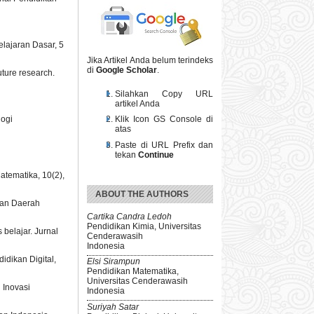
elajaran Dasar, 5
Jika Artikel Anda belum terindeks
di
Google Scholar
.
uture research.
Silahkan Copy URL
artikel Anda
logi
Klik Icon GS Console di
atas
Paste di URL Prefix dan
tekan
Continue
atematika, 10(2),
ABOUT THE AUTHORS
ikan Daerah
Cartika Candra Ledoh
Pendidikan Kimia, Universitas
 belajar. Jurnal
Cenderawasih
Indonesia
idikan Digital,
Elsi Sirampun
Pendidikan Matematika,
Universitas Cenderawasih
 Inovasi
Indonesia
Suriyah Satar