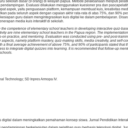
uru sekolah dasar (9 orang) di wilayah papua. Metode pelaksanaan meliputi pelati
n pendampingan. Evaluasi dilakukan menggunakan kuesioner pra dan pascapelatih
at aspek, yaitu penguasaan platform, kemampuan membuat kuis, kreativitas med
fikan pada seluruh aspek dengan capaian akhir rata-rata di atas 75%, dan 90% p
an kesiapan guru dalam mengintegrasikan kuis digital ke dalam pembelajaran. Dis
erapan media kuis interaktif di sekolah.
ve the competence of elementary school teachers in developing interactive quiz-bas
activity are nine elementary school teachers in the Papua region. The implementati
s-on practice, and mentoring. Evaluation was conducted using pre- and post-traini
aspects, namely platform mastery, quiz-making skills, media creativity, and self-c
th a final average achievement of above 75%, and 90% of participants stated that t
iness to integrate digital quizzes into learning. It is recommended that follow-up men
 schools.
onal Technology; SD Inpres Armopa IV.
is digital dalam meningkatkan pemahaman konsep siswa. Jurnal Pendidikan Interakt
gi pendampingan berkelanjutan dalam pelatihan guru berbasis teknologi digital. Ju