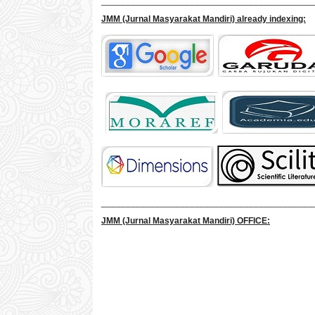
___________________________________________
JMM
(Jurnal Masyarakat Mandiri)
already indexing:
___________________________________________
JMM
(Jurnal Masyarakat Mandiri)
OFFICE: