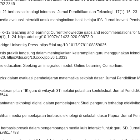
.v7i2.2345
 21 berbasis teknologi informasi. Jurnal Pendidikan dan Teknologi, 17(1), 15–23.
edia evaluasi interaktif untuk meningkatkan hasil belajar IPA. Jurnal Inovasi Pemb
into K–12 teaching and learning: Current knowledge gaps and recommendations for f
1), 1–24. https://doi.org/10.1007/s11423-020-09872-0
bridge University Press. https://doi.org/10.1017/9781108859025
berbasis praktik langsung dalam meningkatkan keterampilan guru menggunakan tekno
0. https://doi.org/10.xxxx/jpp.v6i1.3333
line education: Seeking an integrated model. Online Learning Consortium.
uizizz dalam evaluasi pembelajaran matematika sekolah dasar. Jurnal Pendidikan M
eterampilan TIK guru di wilayah 3T melalui pelatihan kontekstual. Jurnal Pendid
.5544
anfaatan teknologi digital dalam pembelajaran: Studi pengaruh terhadap efektivitas
pelatihan media pembelajaran berbasis teknologi di sekolah dasar Papua. Jurnal Pend
an berbasis proyek dalam pengembangan media kuis interaktif untuk guru SD. Jurnal
pg.v8i1.7788