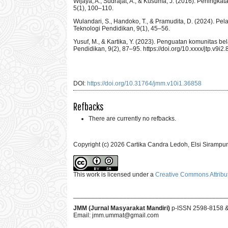
Wijaya, A., Sudrajat, A., & Kusuma, J. (2016). Peningk
5(1), 100–110.
Wulandari, S., Handoko, T., & Pramudita, D. (2024). Pe
Teknologi Pendidikan, 9(1), 45–56.
Yusuf, M., & Kartika, Y. (2023). Penguatan komunitas b
Pendidikan, 9(2), 87–95. https://doi.org/10.xxxx/jtp.v9i2.
DOI:
https://doi.org/10.31764/jmm.v10i1.36858
Refbacks
There are currently no refbacks.
Copyright (c) 2026 Cartika Candra Ledoh, Elsi Sirampun,
This work is licensed under a
Creative Commons Attribut
___________________________________________
JMM (Jurnal Masyarakat Mandiri)
p-ISSN 2598-8158 
Email:
jmm.ummat@gmail.com