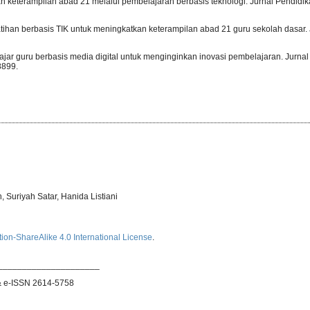
atan keterampilan abad 21 melalui pembelajaran berbasis teknologi. Jurnal Pendidi
latihan berbasis TIK untuk meningkatkan keterampilan abad 21 guru sekolah dasar. 
elajar guru berbasis media digital untuk menginginkan inovasi pembelajaran. Jurna
8899.
 Suriyah Satar, Hanida Listiani
ion-ShareAlike 4.0 International License
.
_____________________
& e-ISSN 2614-5758