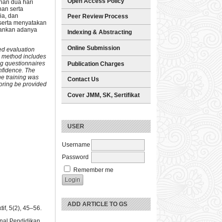
Open Access Policy
han dua hari
an serta
ia, dan
Peer Review Process
eserta menyatakan
arankan adanya
Indexing & Abstracting
Online Submission
ed evaluation
on method includes
ng questionnaires
Publication Charges
onfidence. The
he training was
Contact Us
toring be provided
Cover JMM, SK, Sertifikat
USER
Username
Password
Remember me
ADD ARTICLE TO GS
if, 5(2), 45–56.
rnal Pendidikan