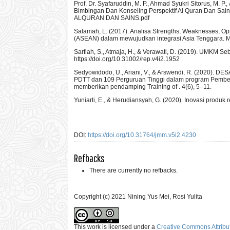
Prof. Dr. Syafaruddin, M. P., Ahmad Syukri Sitorus, M. 
Bimbingan Dan Konseling Perspektif Al Quran Dan Sa
ALQURAN DAN SAINS.pdf
Salamah, L. (2017). Analisa Strengths, Weaknesses, Op
(ASEAN) dalam mewujudkan integrasi Asia Tenggara. Ma
Sarfiah, S., Atmaja, H., & Verawati, D. (2019). UMKM
https://doi.org/10.31002/rep.v4i2.1952
Sedyowidodo, U., Ariani, V., & Arswendi, R. (2020
PDTT dan 109 Perguruan Tinggi dalam program Pember
memberikan pendamping Training of . 4(6), 5–11.
Yuniarti, E., & Herudiansyah, G. (2020). Inovasi produ
DOI:
https://doi.org/10.31764/jmm.v5i2.4230
Refbacks
There are currently no refbacks.
Copyright (c) 2021 Nining Yus Mei, Rosi Yulita
This work is licensed under a
Creative Commons Attribut