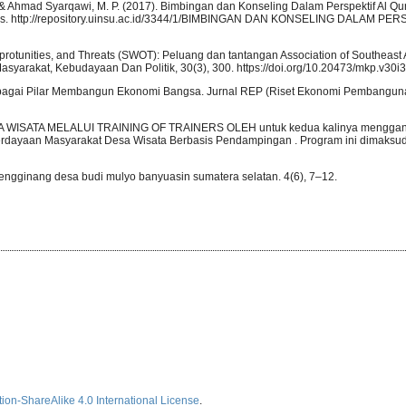
P., & Ahmad Syarqawi, M. P. (2017). Bimbingan dan Konseling Dalam Perspektif Al Qu
ins. http://repository.uinsu.ac.id/3344/1/BIMBINGAN DAN KONSELING DALAM PE
protunities, and Threats (SWOT): Peluang dan tantangan Association of Southeast 
syarakat, Kebudayaan Dan Politik, 30(3), 300. https://doi.org/10.20473/mkp.v30
 Sebagai Pilar Membangun Ekonomi Bangsa. Jurnal REP (Riset Ekonomi Pembanguna
). DESA WISATA MELALUI TRAINING OF TRAINERS OLEH untuk kedua kalinya meng
dayaan Masyarakat Desa Wisata Berbasis Pendampingan . Program ini dimaksu
k rengginang desa budi mulyo banyuasin sumatera selatan. 4(6), 7–12.
ion-ShareAlike 4.0 International License
.