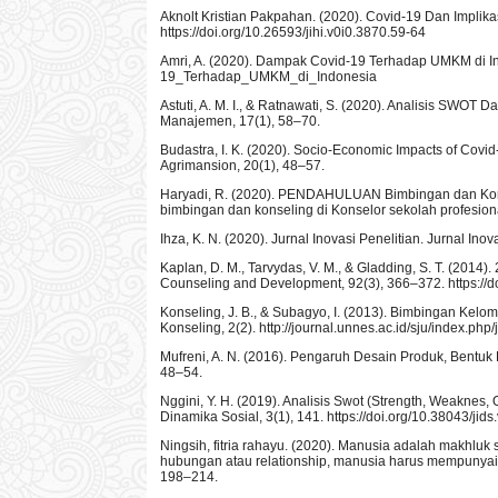
Aknolt Kristian Pakpahan. (2020). Covid-19 Dan Implika
https://doi.org/10.26593/jihi.v0i0.3870.59-64
Amri, A. (2020). Dampak Covid-19 Terhadap UMKM di I
19_Terhadap_UMKM_di_Indonesia
Astuti, A. M. I., & Ratnawati, S. (2020). Analisis SWO
Manajemen, 17(1), 58–70.
Budastra, I. K. (2020). Socio-Economic Impacts of Covid-
Agrimansion, 20(1), 48–57.
Haryadi, R. (2020). PENDAHULUAN Bimbingan dan Konseli
bimbingan dan konseling di Konselor sekolah profesiona
Ihza, K. N. (2020). Jurnal Inovasi Penelitian. Jurnal Ino
Kaplan, D. M., Tarvydas, V. M., & Gladding, S. T. (2014).
Counseling and Development, 92(3), 366–372. https://d
Konseling, J. B., & Subagyo, I. (2013). Bimbingan Ke
Konseling, 2(2). http://journal.unnes.ac.id/sju/index.php/
Mufreni, A. N. (2016). Pengaruh Desain Produk, Bent
48–54.
Nggini, Y. H. (2019). Analisis Swot (Strength, Weaknes,
Dinamika Sosial, 3(1), 141. https://doi.org/10.38043/jids
Ningsih, fitria rahayu. (2020). Manusia adalah makhl
hubungan atau relationship, manusia harus mempunya
198–214.