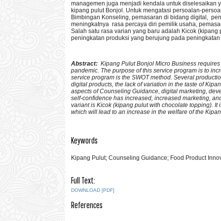
managemen juga menjadi kendala untuk diselesaikan ya
kipang pulut Bonjol. Untuk mengatasi persoalan-persoa
Bimbingan Konseling, pemasaran di bidang digital, pe
meningkatnya rasa percaya diri pemilik usaha, pemasa
Salah satu rasa varian yang baru adalah Kicok (kipang
peningkatan produksi yang berujung pada peningkatan 
Abstract:
Kipang Pulut Bonjol Micro Business requires
pandemic. The purpose of this service program is to inc
service program is the SWOT method. Several productio
digital products, the lack of variation in the taste of Ki
aspects of Counseling Guidance, digital marketing, devel
self-confidence has increased, increased marketing, and p
variant is Kicok (kipang pulut with chocolate topping). 
which will lead to an increase in the welfare of the Kipa
Keywords
Kipang Pulut; Counseling Guidance; Food Product Innov
Full Text:
DOWNLOAD [PDF]
References