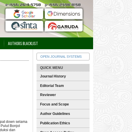
AUTHORS BLACKLIST
OPEN JOURNAL SYSTEMS
QUICK MENU
Journal History
Editorial Team
Reviewer
Focus and Scope
Author Guidelines
mpat down selama
Publication Ethics
Pulut Bonjol
duksi dan