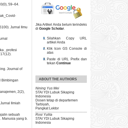
0(0), 59–64.
pak_Covid-
Jika Artikel Anda belum terindeks
6100). Jurnal Ilmu
di
Google Scholar
.
Silahkan Copy URL
urnal
artikel Anda
Klik Icon GS Console di
a , profesi
atas
 17(12).
Paste di URL Prefix dan
tekan
Continue
ing. Journal of
ABOUT THE AUTHORS
al Bimbingan
Nining Yus Mei
anajemen, 2(2),
STAI YDI Lubuk Sikaping
Indonesia
Dosen tetap di departemen
Jurnal Ilmiah
Tarbiyah,
Pangkat Lektor
njalin sebuah
Rosi Yulita
. Manusia yang b.
STAI YDI Lubuk Sikaping
Indonesia