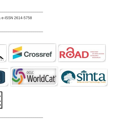
_____________________
& e-ISSN 2614-5758
_____________________
_____________________