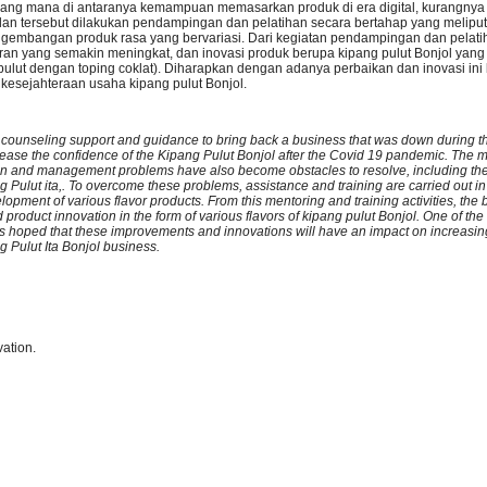
ng mana di antaranya kemampuan memasarkan produk di era digital, kurangnya v
lan tersebut dilakukan pendampingan dan pelatihan secara bertahap yang meliput
ngembangan produk rasa yang bervariasi. Dari kegiatan pendampingan dan pelatih
ran yang semakin meningkat, dan inovasi produk berupa kipang pulut Bonjol yang
 pulut dengan toping coklat). Diharapkan dengan adanya perbaikan dan inovasi i
kesejahteraan usaha kipang pulut Bonjol.
 counseling support and guidance to bring back a business that was down during 
rease the confidence of the Kipang Pulut Bonjol after the Covid 19 pandemic. The m
n and management problems have also become obstacles to resolve, including the a
pang Pulut ita,. To overcome these problems, assistance and training are carried out i
opment of various flavor products. From this mentoring and training activities, the
roduct innovation in the form of various flavors of kipang pulut Bonjol. One of the 
It is hoped that these improvements and innovations will have an impact on increasi
ng Pulut Ita Bonjol business.
ation.