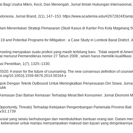
si Bagi Usaha Mikro, Kecil, Dan Menengah. Jurnal Ilmiah Hubungan Internasional, 
ndonesia. Jurnal Brand, 2(1), 147–153. https://www.academia.edu/42672824/Dam
T Dalam Menentukan Strategi Pemasaran (Studi Kasus di Kantor Pos Kota Magelang 5
19 and Potential Programs for Mitigation : a Case Study in Lombok Barat District. J
ng merupakan suatu profesi yang masih terbilang baru . Tidak seperti di Amerik
l menurut Permendiknas nomor 27 Tahun 2008 , selain harus memiliki kualifikasi.
vasi Penelitian, 1(7), 1325–1330.
 20/20: A vision for the future of counseling: The new consensus definition of counsel
oi.org/10.1002/j.1556-6676.2014.00164.x
lompok Dengan Teknik Outbound Untuk Meningkatkan Penyesuaian Diri Siswa. Jurn
jubk
uk Kemasan Dan Bahan Kemasan Terhadap Minat Beli Konsumen. Jurnal Ekonomi M
 Opportunity, Threats) Terhadap Kebijakan Pengembangan Pariwisata Provinsi Bali. 
.v3i1.1739
uk sosial yang selalu berhubungan dan membutuhkan bantuan orang lain. Dalam me
i keberanian untuk mampu menyampaikan maksud dan tujuan yang diinginkannya 