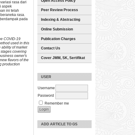
Open Access Policy
ariasi rasa dari
i aspek
Peer Review Process
an ini telah
 beraneka rasa.
ni berdampak pada
Indexing & Abstracting
Online Submission
Publication Charges
the COVID-19
ethod used in this
bility of market
Contact Us
n stages covering
 business owner's
Cover JMM, SK, Sertifikat
new flavors of the
ng production
USER
Username
Password
Remember me
ADD ARTICLE TO GS