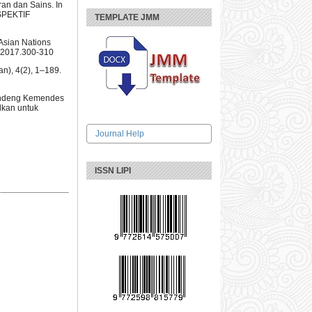
ran dan Sains. In
RSPEKTIF
TEMPLATE JMM
Asian Nations
i32017.300-310
n), 4(2), 1–189.
gandeng Kemendes
dkan untuk
Journal Help
ISSN LIPI