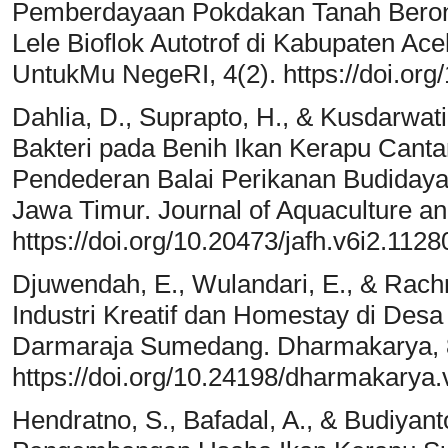
Pemberdayaan Pokdakan Tanah Beron
Lele Bioflok Autotrof di Kabupaten Ac
UntukMu NegeRI, 4(2). https://doi.org
Dahlia, D., Suprapto, H., & Kusdarwati,
Bakteri pada Benih Ikan Kerapu Canta
Pendederan Balai Perikanan Budidaya
Jawa Timur. Journal of Aquaculture and
https://doi.org/10.20473/jafh.v6i2.1128
Djuwendah, E., Wulandari, E., & Rach
Industri Kreatif dan Homestay di De
Darmaraja Sumedang. Dharmakarya, 8
https://doi.org/10.24198/dharmakarya
Hendratno, S., Bafadal, A., & Budiyant