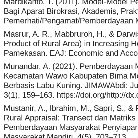
Mardikanto, T. (2011). Model-Model 
Bagi Aparat Birokrasi, Akademis, Prakt
Pemerhati/Pengamat/Pemberdayaan M
Masrur, A. R., Mabbruroh, H., & Dar
Product of Rural Area) in Increasing H
Pamekasan. EAJ: Economic and Accoun
Munandar, A. (2021). Pemberdayaan M
Kecamatan Wawo Kabupaten Bima Melal
Berbasis Labu Kuning. JIMAWAbdi: Ju
3(1), 159–163. https://doi.org/http://d
Mustanir, A., Ibrahim, M., Sapri, S., &
Rural Appraisal: Transect dan Matrik
Pemberdayaan Masyarakat Penyiapan 
Masyarakat Mandiri, 4(5), 703–713.