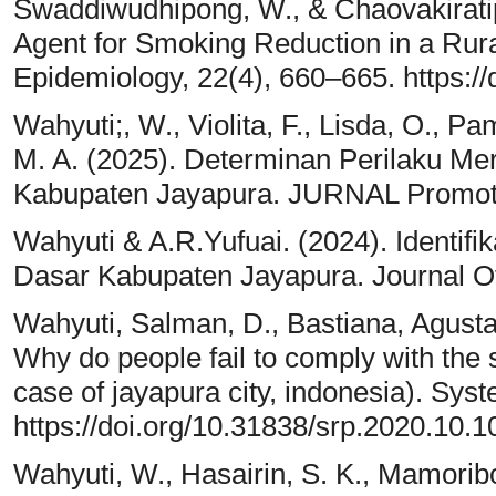
Swaddiwudhipong, W., & Chaovakiratipo
Agent for Smoking Reduction in a Rural
Epidemiology, 22(4), 660–665. https://
Wahyuti;, W., Violita, F., Lisda, O., Pa
M. A. (2025). Determinan Perilaku Me
Kabupaten Jayapura. JURNAL Promotif 
Wahyuti & A.R.Yufuai. (2024). Identif
Dasar Kabupaten Jayapura. Journal Of 
Wahyuti, Salman, D., Bastiana, Agustan
Why do people fail to comply with the 
case of jayapura city, indonesia). Sys
https://doi.org/10.31838/srp.2020.10.1
Wahyuti, W., Hasairin, S. K., Mamorib