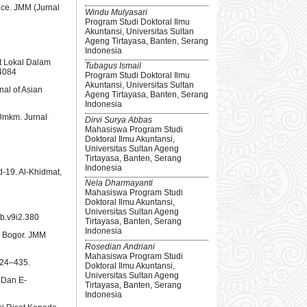
nce. JMM (Jurnal
Windu Mulyasari
Program Studi Doktoral Ilmu
Akuntansi, Universitas Sultan
Ageng Tirtayasa, Banten, Serang
Indonesia
at Lokal Dalam
Tubagus Ismail
/4084
Program Studi Doktoral Ilmu
Akuntansi, Universitas Sultan
nal of Asian
Ageng Tirtayasa, Banten, Serang
Indonesia
Umkm. Jurnal
Dirvi Surya Abbas
Mahasiswa Program Studi
Doktoral Ilmu Akuntansi,
Universitas Sultan Ageng
Tirtayasa, Banten, Serang
Indonesia
d-19. Al-Khidmat,
Nela Dharmayanti
Mahasiswa Program Studi
Doktoral Ilmu Akuntansi,
Universitas Sultan Ageng
ab.v9i2.380
Tirtayasa, Banten, Serang
Indonesia
a Bogor. JMM
Rosedian Andriani
Mahasiswa Program Studi
 424–435.
Doktoral Ilmu Akuntansi,
Universitas Sultan Ageng
 Dan E-
Tirtayasa, Banten, Serang
Indonesia