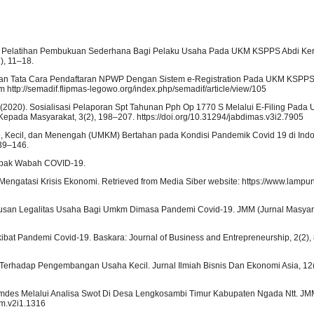
021). Pelatihan Pembukuan Sederhana Bagi Pelaku Usaha Pada UKM KSPPS Abdi Ker
), 11–18.
latihan Tata Cara Pendaftaran NPWP Dengan Sistem e-Registration Pada UKM KSPPS
 http://semadif.flipmas-legowo.org/index.php/semadif/article/view/105
 B. (2020). Sosialisasi Pelaporan Spt Tahunan Pph Op 1770 S Melalui E-Filing Pad
Kepada Masyarakat, 3(2), 198–207. https://doi.org/10.31294/jabdimas.v3i2.7905
Mikro, Kecil, dan Menengah (UMKM) Bertahan pada Kondisi Pandemik Covid 19 di Ind
139–146.
ampak Wabah COVID-19.
engatasi Krisis Ekonomi. Retrieved from Media Siber website: https://www.lampun
usan Legalitas Usaha Bagi Umkm Dimasa Pandemi Covid-19. JMM (Jurnal Masyara
bat Pandemi Covid-19. Baskara: Journal of Business and Entrepreneurship, 2(2),
 Terhadap Pengembangan Usaha Kecil. Jurnal Ilmiah Bisnis Dan Ekonomi Asia, 12(
umdes Melalui Analisa Swot Di Desa Lengkosambi Timur Kabupaten Ngada Ntt. JMM
mm.v2i1.1316