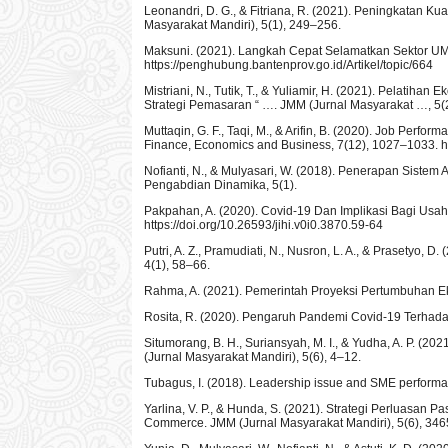
Leonandri, D. G., & Fitriana, R. (2021). Peningkatan 
Masyarakat Mandiri), 5(1), 249–256.
Maksuni. (2021). Langkah Cepat Selamatkan Sektor UM
https://penghubung.bantenprov.go.id/Artikel/topic/664
Mistriani, N., Tutik, T., & Yuliamir, H. (2021). Pelati
Strategi Pemasaran “ …. JMM (Jurnal Masyarakat …, 5(2)
Muttaqin, G. F., Taqi, M., & Arifin, B. (2020). Job Per
Finance, Economics and Business, 7(12), 1027–1033. 
Nofianti, N., & Mulyasari, W. (2018). Penerapan Sist
Pengabdian Dinamika, 5(1).
Pakpahan, A. (2020). Covid-19 Dan Implikasi Bagi Usah
https://doi.org/10.26593/jihi.v0i0.3870.59-64
Putri, A. Z., Pramudiati, N., Nusron, L. A., & Prasetyo
4(1), 58–66.
Rahma, A. (2021). Pemerintah Proyeksi Pertumbuhan Ek
Rosita, R. (2020). Pengaruh Pandemi Covid-19 Terhadap 
Situmorang, B. H., Suriansyah, M. I., & Yudha, A. P. (
(Jurnal Masyarakat Mandiri), 5(6), 4–12.
Tubagus, I. (2018). Leadership issue and SME performanc
Yarlina, V. P., & Hunda, S. (2021). Strategi Perluasa
Commerce. JMM (Jurnal Masyarakat Mandiri), 5(6), 34