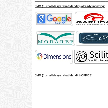
___________________________________________
JMM
(Jurnal Masyarakat Mandiri)
already indexing:
___________________________________________
JMM
(Jurnal Masyarakat Mandiri)
OFFICE: