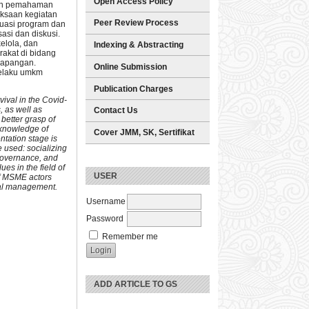
Open Access Policy
tkan pemahaman
ksaan kegiatan
Peer Review Process
luasi program dan
asi dan diskusi.
elola, dan
Indexing & Abstracting
rakat di bidang
ilapangan.
Online Submission
elaku umkm
Publication Charges
vival in the Covid-
, as well as
Contact Us
better grasp of
 knowledge of
Cover JMM, SK, Sertifikat
ntation stage is
 used: socializing
 governance, and
es in the field of
USER
of MSME actors
ial management.
Username
Password
Remember me
ADD ARTICLE TO GS