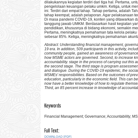
dilakukannya kegiatan terdiri dari tiga hal. Pertama
pengelolaan keuangan pelaku umkm. Ketiga, untuk me
ini. Terdiri dari empat tahap. Tahap pertama, adalah 
tahap keempat, adalah pelaporan. Agar pelaksanaan ter
Di masa pandemi COVID-19, konten yang ditawarkan dal
tanggung jawab UMKM. Berdasarkan hasil kegiatan yang 
pendidikan, khususnya di bidang ekonomi, semakin memb
Pertama, meningkatnya pemahaman tata kelola pela
sebesar 85%. Ketiga, meningkatnya pemahaman akunta
Abstract: Understanding financial management, governance,
19 era. In addition, 509 participants in this activity, inc
community people, gained an awareness of governance and 
how MSME actors are governed. Second, to increase kn
accountability. stage in the process of carrying out this
the second stage. The third stage is program assessment,
and dialogue. During the COVID-19 epidemic, the social
MSMEs' responsibilities. Based on the outcomes of previou
education, particularly in the economic field. This can 
now have a better knowledge of how to regulate themse
Third, an 85 percent increase in knowledge of accountab
Keywords
Financial Management; Governance; Accountability; M
Full Text:
DOWNLOAD [PDF]