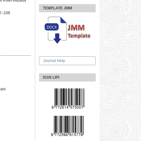
si Riset Kepada
TEMPLATE JMM
02–108.
Journal Help
ISSN LIPI
iani