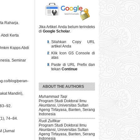
ta Raharja.
Jika Artikel Anda belum terindeks
di
Google Scholar
.
 Abdi Kerta
Silahkan Copy URL
artikel Anda
a Umkm Kspps Abdi
Klik Icon GS Console di
atas
onesia. Seminar
Paste di URL Prefix dan
tekan
Continue
g.co/blog/peran-
ABOUT THE AUTHORS
kat Mandiri),
Muhammad Taqi
Program Studi Doktoral Ilmu
Akuntansi, Universitas Sultan
 83–92.
Ageng Tirtayasa, Banten, Serang
Indonesia
1), 74–84.
Rudi Zulfikar
Program Studi Doktoral Ilmu
Akuntansi, Universitas Sultan
 (Jurnal
Ageng Tirtayasa, Banten, Serang
Indonesia