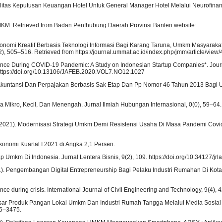
Kualitas Keputusan Keuangan Hotel Untuk General Manager Hotel Melalui Neurofina
KM. Retrieved from Badan Penfhubung Daerah Provinsi Banten website:
han Ekonomi Kreatif Berbasis Teknologi Informasi Bagi Karang Taruna, Umkm Masyarak
, 505–516. Retrieved from https://journal.ummat.ac.id/index.php/jmm/article/view
formance During COVID-19 Pandemic: A Study on Indonesian Startup Companies*. Jour
https://doi.org/10.13106/JAFEB.2020.VOL7.NO12.1027
em Akuntansi Dan Perpajakan Berbasis Sak Etap Dan Pp Nomor 46 Tahun 2013 Bagi 
a Mikro, Kecil, Dan Menengah. Jurnal Ilmiah Hubungan Internasional, 0(0), 59–64.
, D. (2021). Modernisasi Strategi Umkm Demi Resistensi Usaha Di Masa Pandemi Covi
onomi Kuartal I 2021 di Angka 2,1 Persen.
Umkm Di Indonesia. Jurnal Lentera Bisnis, 9(2), 109. https://doi.org/10.34127/jrl
2021). Pengembangan Digital Entrepreneurship Bagi Pelaku Industri Rumahan Di Kot
e during crisis. International Journal of Civil Engineering and Technology, 9(4),
n Pasar Produk Pangan Lokal Umkm Dan Industri Rumah Tangga Melalui Media Sosial
65–3475.