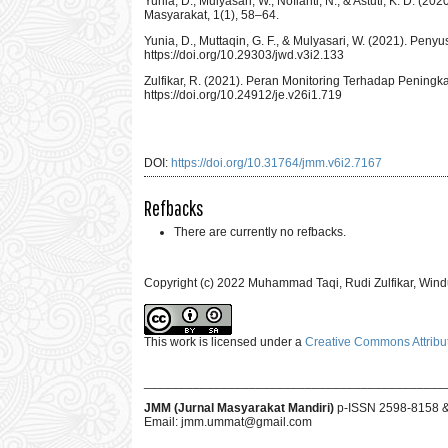
Yunia, D., Mulyasari, W., Nofianti, N., & Astuti, K. 
Masyarakat, 1(1), 58–64.
Yunia, D., Muttaqin, G. F., & Mulyasari, W. (2021). 
https://doi.org/10.29303/jwd.v3i2.133
Zulfikar, R. (2021). Peran Monitoring Terhadap Peningk
https://doi.org/10.24912/je.v26i1.719
DOI:
https://doi.org/10.31764/jmm.v6i2.7167
Refbacks
There are currently no refbacks.
Copyright (c) 2022 Muhammad Taqi, Rudi Zulfikar, Wind
This work is licensed under a
Creative Commons Attribut
___________________________________________
JMM (Jurnal Masyarakat Mandiri)
p-ISSN 2598-8158 
Email:
jmm.ummat@gmail.com