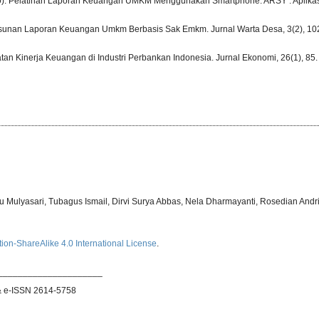
D. (2020). Pelatihan Laporan Keuangan UMKM Menggunakan Smartphone. ARSY : Aplika
Penyusunan Laporan Keuangan Umkm Berbasis Sak Emkm. Jurnal Warta Desa, 3(2), 1
atan Kinerja Keuangan di Industri Perbankan Indonesia. Jurnal Ekonomi, 26(1), 85.
u Mulyasari, Tubagus Ismail, Dirvi Surya Abbas, Nela Dharmayanti, Rosedian Andr
ion-ShareAlike 4.0 International License
.
_____________________
& e-ISSN 2614-5758