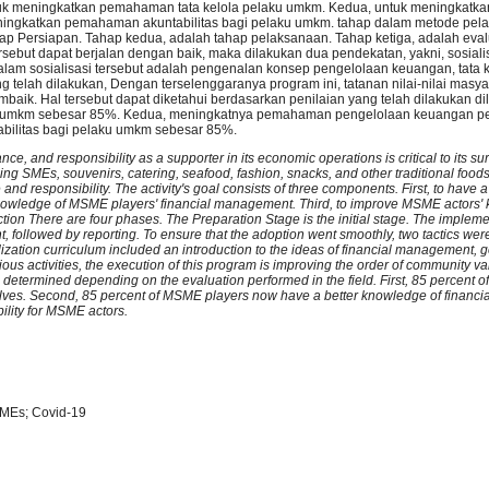
, untuk meningkatkan pemahaman tata kelola pelaku umkm. Kedua, untuk meningka
ningkatkan pemahaman akuntabilitas bagi pelaku umkm. tahap dalam metode pela
Tahap Persiapan. Tahap kedua, adalah tahap pelaksanaan. Tahap ketiga, adalah eva
sebut dapat berjalan dengan baik, maka dilakukan dua pendekatan, yakni, sosialis
am sosialisasi tersebut adalah pengenalan konsep pengelolaan keuangan, tata k
telah dilakukan, Dengan terselenggaranya program ini, tatanan nilai-nilai masya
aik. Hal tersebut dapat diketahui berdasarkan penilaian yang telah dilakukan d
ku umkm sebesar 85%. Kedua, meningkatnya pemahaman pengelolaan keuangan p
bilitas bagi pelaku umkm sebesar 85%.
 and responsibility as a supporter in its economic operations is critical to its sur
luding SMEs, souvenirs, catering, seafood, fashion, snacks, and other traditional foods
responsibility. The activity's goal consists of three components. First, to have a 
owledge of MSME players' financial management. Third, to improve MSME actors'
 action There are four phases. The Preparation Stage is the initial stage. The impleme
 followed by reporting. To ensure that the adoption went smoothly, two tactics were
ization curriculum included an introduction to the ideas of financial management,
s activities, the execution of this program is improving the order of community valu
be determined depending on the evaluation performed in the field. First, 85 percent 
lves. Second, 85 percent of MSME players now have a better knowledge of financ
ility for MSME actors.
SMEs; Covid-19