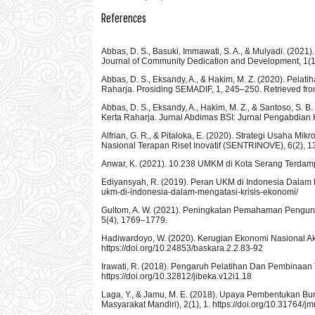
References
Abbas, D. S., Basuki, Immawati, S. A., & Mulyadi. (2
Journal of Community Dedication and Development, 1(1
Abbas, D. S., Eksandy, A., & Hakim, M. Z. (2020). Pe
Raharja. Prosiding SEMADIF, 1, 245–250. Retrieved from
Abbas, D. S., Eksandy, A., Hakim, M. Z., & Santoso, S.
Kerta Raharja. Jurnal Abdimas BSI: Jurnal Pengabdian 
Alfrian, G. R., & Pitaloka, E. (2020). Strategi Usaha 
Nasional Terapan Riset Inovatif (SENTRINOVE), 6(2), 
Anwar, K. (2021). 10.238 UMKM di Kota Serang Terd
Ediyansyah, R. (2019). Peran UKM di Indonesia Dalam M
ukm-di-indonesia-dalam-mengatasi-krisis-ekonomi/
Gultom, A. W. (2021). Peningkatan Pemahaman Pengur
5(4), 1769–1779.
Hadiwardoyo, W. (2020). Kerugian Ekonomi Nasional Aki
https://doi.org/10.24853/baskara.2.2.83-92
Irawati, R. (2018). Pengaruh Pelatihan Dan Pembinaan
https://doi.org/10.32812/jibeka.v12i1.18
Laga, Y., & Jamu, M. E. (2018). Upaya Pembentukan B
Masyarakat Mandiri), 2(1), 1. https://doi.org/10.31764/j