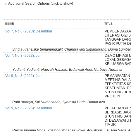
Additional Search Options (click to show)
ISSUE
TITLE
Vol 7, No 6 (2023): Desember
PEMBERDAYAA
LITERASI GIZI 
TANGGAP DARU
PASIR PUTIH 
Sintha Fransiske Simanungkalit, Chandrayani Simanjorang, Duma Lumba
Vol 7, No 3 (2023): Juni
DEMO MP-ASI 
LOKAL SEBAGA
KELUARGA BA
Yudianti Yudianti, Hapzah Hapzah, Erdiawati Arief, Nurbaya Nurbaya
Vol 6, No 3 (2022): Juni
PEMANFAATAN 
MEETING DALA
EFEKTIFITAS 
KESEHATAN: 
STUNTING DEN
PROTEIN
Robi Andoyo, Siti Nurhasanah, Syamsul Huda, Damar Irza
Vol 9, No 6 (2025): Desember
PELATIHAN P
BERBASIS JAG
STUNTING DAN
DI DESA WATU
TIMUR
Reyna Virginia Nona, Kristono Yohanes Fowo, Agustinus J. P. Ana Saga, Ari