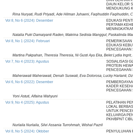
DAN OLAHAN P
DAUN KELOR S
MENDUKUNG K
Rina Nuryati, Rudi Priyadi, Ade Hilman Juhaeni, Faqihuddin Faqihuddin, C
Vol 8, No 6 (2024): Desember
EDUKASI PENT
PERTAMA KEHI
MENINGKATKAN
Natalia Putri Damaiyanti Raden, Makrina Sedista Manggul, Paskalinda Ma
Vol 8, No 1 (2024): Februari
PEMERIKSAAN
EDUKASI KEBU
PENCEGAHAN 
Martina Pakpahan, Theresia Theresia, Ni Gusti Ayu Eka, Belet Lydia Ingr
Vol 7, No 4 (2023): Agustus
SOSIALISASI G
PROTEIN HEW
PENCEGAHAN 
Maherawati Maherawati, Denah Suswati, Eva Dolorosa, Lucky Hartanti, Dz
Vol 6, No 6 (2022): Desember
PEMBERDAYAA
KADER KESEHA
PENCEGAHAN S
Yoni Astuti, Alfaina Wahyuni
Vol 9, No 4 (2025): Agustus
PELATIHAN P
LOKAL BERBAS
UNTUK PENCE
KELUARGA PE
PKH/BPNT CIB
Nurlaila Nurlaila, Silvi Assania Turrohmah, Wishal Pazril
Vol 8, No 5 (2024): Oktober
PENYULUHAN