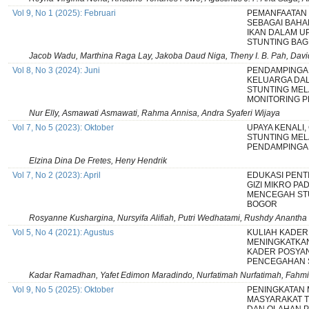
Vol 9, No 1 (2025): Februari
PEMANFAATAN
SEBAGAI BAH
IKAN DALAM U
STUNTING BAGI
Jacob Wadu, Marthina Raga Lay, Jakoba Daud Niga, Theny I. B. Pah, David
Vol 8, No 3 (2024): Juni
PENDAMPINGA
KELUARGA DA
STUNTING MEL
MONITORING P
Nur Elly, Asmawati Asmawati, Rahma Annisa, Andra Syaferi Wijaya
Vol 7, No 5 (2023): Oktober
UPAYA KENALI,
STUNTING MEL
PENDAMPINGA
Elzina Dina De Fretes, Heny Hendrik
Vol 7, No 2 (2023): April
EDUKASI PENT
GIZI MIKRO PA
MENCEGAH STU
BOGOR
Rosyanne Kushargina, Nursyifa Alifiah, Putri Wedhatami, Rushdy Anantha
Vol 5, No 4 (2021): Agustus
KULIAH KADER
MENINGKATKA
KADER POSYA
PENCEGAHAN 
Kadar Ramadhan, Yafet Edimon Maradindo, Nurfatimah Nurfatimah, Fahmi
Vol 9, No 5 (2025): Oktober
PENINGKATAN 
MASYARAKAT 