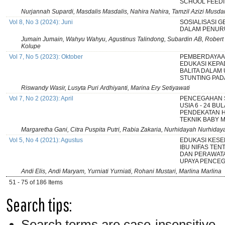
SCHOOL FEED
Nurjannah Supardi, Masdalis Masdalis, Nahira Nahira, Tamzil Azizi Musda
Vol 8, No 3 (2024): Juni
SOSIALISASI 
DALAM PENUR
Jumain Jumain, Wahyu Wahyu, Agustinus Talindong, Subardin AB, Robert 
Kolupe
Vol 7, No 5 (2023): Oktober
PEMBERDAYAA
EDUKASI KEPAD
BALITA DALAM
STUNTING PADA
Riswandy Wasir, Lusyta Puri Ardhiyanti, Marina Ery Setiyawati
Vol 7, No 2 (2023): April
PENCEGAHAN S
USIA 6 - 24 B
PENDEKATAN H
TEKNIK BABY 
Margaretha Gani, Citra Puspita Putri, Rabia Zakaria, Nurhidayah Nurhiday
Vol 5, No 4 (2021): Agustus
EDUKASI KESE
IBU NIFAS TEN
DAN PERAWAT
UPAYA PENCE
Andi Elis, Andi Maryam, Yurniati Yurniati, Rohani Mustari, Marlina Marlina
51 - 75 of 186 Items
Search tips:
Search terms are case-insensitive