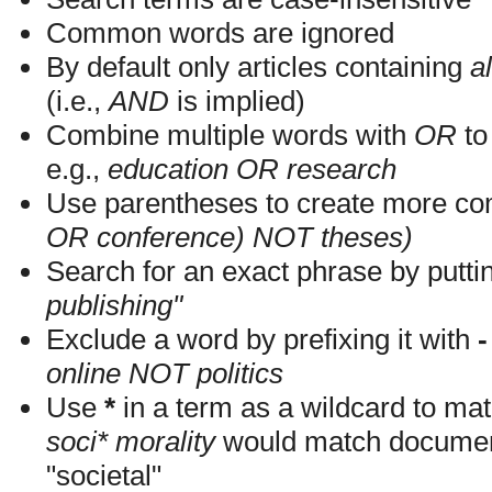
Common words are ignored
By default only articles containing
al
(i.e.,
AND
is implied)
Combine multiple words with
OR
to 
e.g.,
education OR research
Use parentheses to create more com
OR conference) NOT theses)
Search for an exact phrase by putting
publishing"
Exclude a word by prefixing it with
-
online NOT politics
Use
*
in a term as a wildcard to mat
soci* morality
would match documents
"societal"