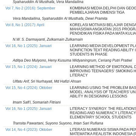
Syaharuddin Al Musthafa, Vera Mandailina
Vol 7, No 2 (2016): September
KOMBINASI MEDIA DELPHI DAN GEO
PEMBELAJARAN DIMENSI TIGA
Vera Mandailina, Syaharuddin Al Musthafa, Dewi Pramita
Vol 8, No 1 (2017): April
KORELASI MOTIVASI BELAJAR DENG
MAHASISWA ANGKATAN 2015 PROGR
PENDIDIKAN FISIKA PADA MATA KULI
N.W. S. Darmayanti, Zulkarnain Zulkarnain
Vol 16, No 1 (2025): Januari
LEARNING MEDIA DEVELOPMENT PL
NONFICTION TEXT READING ABILITY 
STUDENTS IN PHASE
Aditya Deo Mulyono, Heny Kusuma Widyaningrum, Ceriang Putri Pratiwi
Vol 15, No 1 (2024): Januari
LEARNING METHOD OF EMOTIONAL 
IMPROVING TEENAGERS’ SMOKING 
LITERACY
Ulfatu Arif, Sri Nurhayati, Md Hafizi Ahsan
Vol 15, No 4 (2024): Oktober
LEARNING USING THE PROBLEM BA
MODEL: ANALYSIS OF TEACHERS' U
ABILITY IN DESIGNING LESSONS
Imam Safi'i, Somariah Fitriani
Vol 16, No 1 (2025): Januari
LITERACY SYNERGY: THE RELATION
READING AND NUMERACY LITERACY 
ELEMENTARY SCHOOL STUDENTS
Transita Pawartani, Suyono Suyono, Intan Sari Rufiana
Vol 14, No 4 (2023): Oktober
LITERASI NUMERASI SISWA PADA P
MATEMATIKA REALISTIK INDONESIA 