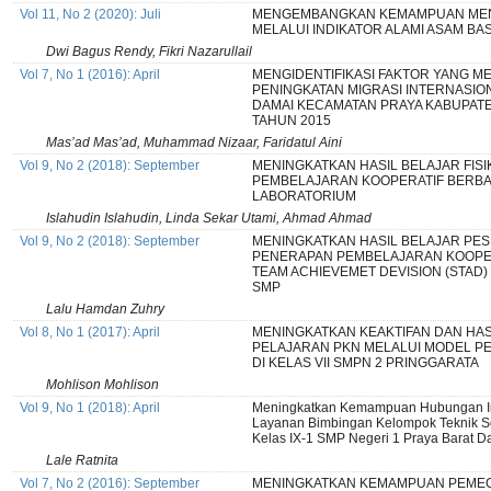
Vol 11, No 2 (2020): Juli
MENGEMBANGKAN KEMAMPUAN ME
MELALUI INDIKATOR ALAMI ASAM BA
Dwi Bagus Rendy, Fikri Nazarullail
Vol 7, No 1 (2016): April
MENGIDENTIFIKASI FAKTOR YANG 
PENINGKATAN MIGRASI INTERNASIO
DAMAI KECAMATAN PRAYA KABUPAT
TAHUN 2015
Mas’ad Mas’ad, Muhammad Nizaar, Faridatul Aini
Vol 9, No 2 (2018): September
MENINGKATKAN HASIL BELAJAR FISI
PEMBELAJARAN KOOPERATIF BERBA
LABORATORIUM
Islahudin Islahudin, Linda Sekar Utami, Ahmad Ahmad
Vol 9, No 2 (2018): September
MENINGKATKAN HASIL BELAJAR PESE
PENERAPAN PEMBELAJARAN KOOPER
TEAM ACHIEVEMET DEVISION (STAD) 
SMP
Lalu Hamdan Zuhry
Vol 8, No 1 (2017): April
MENINGKATKAN KEAKTIFAN DAN HAS
PELAJARAN PKN MELALUI MODEL P
DI KELAS VII SMPN 2 PRINGGARATA
Mohlison Mohlison
Vol 9, No 1 (2018): April
Meningkatkan Kemampuan Hubungan Int
Layanan Bimbingan Kelompok Teknik S
Kelas IX-1 SMP Negeri 1 Praya Barat D
Lale Ratnita
Vol 7, No 2 (2016): September
MENINGKATKAN KEMAMPUAN PEME