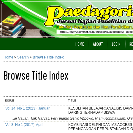
HOME
ABOUT
LOGIN
RE
Home
>
Search
>
Browse Title Index
Browse Title Index
ISSUE
TITLE
Vol 14, No 1 (2023): Januari
KESULITAN BELAJAR: ANALISIS DA
DARING TERHADAP SISWA
Jiji Najiah, Titik Haryati, Fery Irianto Setyo Wibowo, Niam Rohmatullah, Or
Vol 8, No 1 (2017): April
KOMBINASI DELPHI DAN MS ACCESS
PERANCANGAN PERPUSTAKAAN DIG