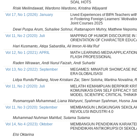
SOAL HOTS
Riski Meilindawati, Wardono Wardono, Kristina Wijayanti
Vol 17, No 1 (2026): January
Lived Experiences of BIPA Teachers with
in Fostering Foreign Learners’ Motivati
Joint Courses 2025
Dewi Puspa Arum, Suhailee Sohnui, Rattanaporn Muhry, Matthew Nepom
Vol 11, No 2 (2020): Juli
MAPPING OF HUMOR DISCOURSE IN 
ORIENTATION OF CHARACTER EDUC
Hari Kusmanto, Atiqa Sabardila, Ali Imron Al-Ma’Ruf
Vol 12, No 1 (2021): APRIL
MATH LEARNING MEDIA APPLICATIO
FLASH PROFESSIONAL
Raden Wirawan, Andi Nurul Faizah, Andi Suharbi
Vol 13, No 2 (2022): September
MEGAMES: MINIATUR SHOWCASE IND
ERA GLOBALISASI
Lidya Rundu'Padang, Nove Kristiani Zai, Steni Soloha, Martina Novalina, 
Vol 11, No 2 (2020): Juli
MELATIH KEMAMPUAN BERPIKIR KRI
KOMUNIKASI DAN SELF EFFICACY 
MODEL SCIENTIFIC CRITICAL THINKI
Rusmansyah Muhammad, Liana Wahyuni, Syahman Syahman, Husna Juw
Vol 11, No 3 (2020): September
MEMBANGUN LINGKUNGAN SEKOLAH 
REVOLUSI INDUSTRI 4.0
Muhammad Nuhman Mahfud, Sutama Sutama
Vol 14, No 4 (2023): Oktober
MEMBANGUN PENDIDIKAN KARAKTE
PENDIDIKAN ANTIKORUPSI DI SEKO
Elsi Oktarina