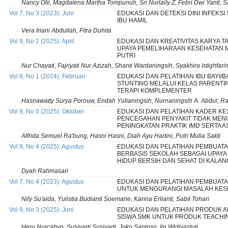
Nancy Olii, Magdalena Martha Tompunuh, Sri Nurlaily Z, Febri Dwi Yanti, S
Vol 7, No 3 (2023): Juni
EDUKASI DAN DETEKSI DINI INFEKS
IBU HAMIL
Vera Iriani Abdullah, Fitra Duhita
Vol 9, No 2 (2025): April
EDUKASI DAN KREATIVITAS KARYA T
UPAYA PEMELIHARAAN KESEHATAN 
PUTRI
Nur Chayati, Fajriyati Nur Azizah, Shanti Wardaningsih, Syakhira Istighfar
Vol 8, No 1 (2024): Februari
EDUKASI DAN PELATIHAN IBU BAYI/BA
STUNTING MELALUI KELAS PARENTIN
TERAPI KOMPLEMENTER
Hasnawatty Surya Porouw, Endah Yulianingsih, Nurnaningsih A. Abdul,
Vol 9, No 5 (2025): Oktober
EDUKASI DAN PELATIHAN KADER K
PENCEGAHAN PENYAKIT TIDAK MEN
PENINGKATAN PRAKTIK IMD SERTA A
Alfrida Semuel Ra'bung, Hasni Hasni, Diah Ayu Hartini, Putri Mulia Sakti
Vol 9, No 4 (2025): Agustus
EDUKASI DAN PELATIHAN PEMBUATA
BERBASIS SEKOLAH SEBAGAI UPAYA
HIDUP BERSIH DAN SEHAT DI KALA
Dyah Rahmasari
Vol 7, No 4 (2023): Agustus
EDUKASI DAN PELATIHAN PEMBUAT
UNTUK MENGURANGI MASALAH KES
Nily Su'aida, Yulistia Budianti Soemarie, Karina Erlianti, Sabit Tohari
Vol 9, No 3 (2025): Juni
EDUKASI DAN PELATIHAN PRODUK A
SISWA SMK UNTUK PRODUK TEACHI
Heru Nurcahyo, Susiyarti Susiyarti, Joko Santoso, Iin Widiyastuti