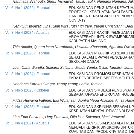
Rahmalia Syahputri, Sherli Trisnawati, Taufik Taufik, Nurfiana Nurfiana
Vol 6, No 1 (2022): Februari
EDUKASI DAN PENGUATAN KEPATU
PROTOKOL KESEHATAN BAGI PASIEN
DAN HIPERTENSI AGAR TERHINDAR
COVID-19
Reny Sulistyowati, Fina Ratih Wira Putri Fitri Yani, Yuyun Christyanni, De
Vol 8, No 4 (2024): Agustus
EDUKASI DAN PRAKTIK PEMBUATAN M
AROMATERAPI UNTUK SWAMEDIKASI 
KABUPATEN MALANG
Thia Amalia, Queen Intan Nurrahmah, Uswatun Khasanah, Agustina Dwi Ilmi
Vol 9, No 1 (2025): Februari
EDUKASI DAN PRAKTIK PERILAKU H
SEHAT DALAM UPAYAH PENCEGAHAN
SEKOLAH DASAR
Juen Carla Warella, Sulfiana Sulfiana, Melda Yunita, Dylan Tamalsir, Joha
Vol 8, No 1 (2024): Februari
EDUKASI DAN PROMOSI KESEHATAN
PADA PENDERITA DIABETES MELITUS
Henrianto Karolus Siregar, Yenny Yenny, Loritta Yemina
Vol 9, No 5 (2025): Oktober
EDUKASI DAN SIMULASI PEMUSNAHA
SEBAGAI UPAYA PENURUNAN HOUS
Fildza Huwaina Fathnin, Eka Wulansari, Aprilia Mega Anjeline, Anisa Ha
Vol 9, No 1 (2025): Februari
EDUKASI DAN SKRINING SEBAGAI U
KESEHATAN MENTAL REMAJA DI PAN
Lina Ema Purwanti, Hery Ernawati, Filia Icha Sukamto, Metti Verawati
Vol 5, No 4 (2021): Agustus
EDUKASI DAN SOSIALISASI ALAT P
MENJADI KERIPIK SINGKONG UNTUK
KUALITAS DAN PRODUKTIVITAS DI D