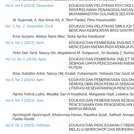
Vol 8, No 6 (2024): Desember
EDUKASI DAN PELATIHAN PSYCHOLOG
PADA RELAWAN PENANGGULANGAN
MUHAMMADIYAH SULAWESI SELATA
St. Suarniati, A. Nur Anna AS, A. Tenri Padad, Fitria Hasanuddin
Vol. 3, No. 2: Desember 2019
EDUKASI DAN PELATIHAN SIMULASI
BENCANA KEBAKARAN BAGI SANTRI
Erna Suryani, Wahyu Naris Wari, Siska Aprilia Hardiyanti
Vol 6, No 2 (2022): April
EDUKASI DAN PEMBERIAN JAGUNG 
MENCEGAH ANEMIA PADA REMAJA P
Febri Dwi Yanti, Nancy Olii, Magdalena M. Tompunuh, Sri Nurlaily Z, Nur
Vol 10, No 2 (2026): April
EDUKASI DAN PEMBERIAN TABLET 
SEBAGAI UPAYA PENCEGAHAN ANEMI
PUTERI
Rina Sulisthia Arbie, Nancy Olii, Endah Yulianingsih, Yollanda Dwi Santi V
Vol 9, No 2 (2025): April
EDUKASI DAN PEMERIKSAAN GOLO
HEMOGLOBIN PADA REMAJA SEBAGA
LITERASI KESEHATANPADA PENCEG
Agnes Felicia Lubis, Mustika Sari H Hutabarat, Margareta Haiti, Lidwina Se
Vol 8, No 3 (2024): Juni
EDUKASI DAN PEMERIKSAAN KESEH
PENCEGAHAN DAN PENGENDALIAN H
WARGA BINAAN
Apriningsih Apriningsih, Khairunisa Hasan, Raudina Izzah, Safinah Ann
Fadila Hanifa
Vol 9, No 1 (2025): Februari
EDUKASI DAN PENCEGAHAN CYBE
MELALUI WORKSHOP DAN WORKING