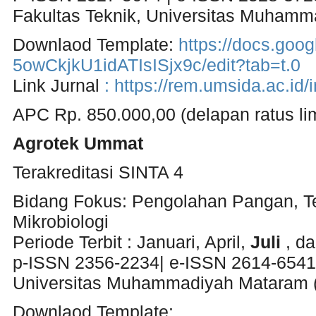
Fakultas Teknik, Universitas Muhamm
Downlaod Template:
https://docs.go
5owCkjkU1idATIsISjx9c/edit?tab=t.0
Link Jurnal
:
https://rem.umsida.ac.id
APC Rp. 850.000,00 (delapan ratus lim
Agrotek Ummat
Terakreditasi SINTA 4
Bidang Fokus: Pengolahan Pangan, Te
Mikrobiologi
Periode Terbit : Januari, April,
Juli
, da
p-ISSN 2356-2234| e-ISSN 2614-6541
Universitas Muhammadiyah Mataram
Downlaod Template: