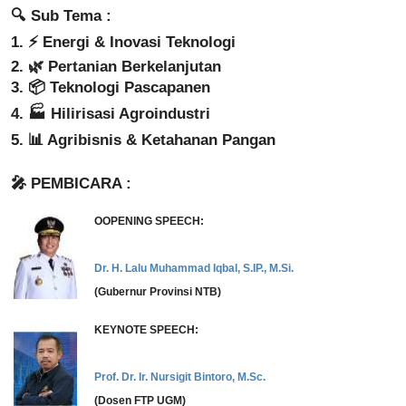
🔍 Sub Tema :
1. ⚡ Energi & Inovasi Teknologi
2. 🌿 Pertanian Berkelanjutan
3. 📦 Teknologi Pascapanen
4. 🏭 Hilirisasi Agroindustri
5. 📊 Agribisnis & Ketahanan Pangan
🎤 PEMBICARA :
OOPENING SPEECH:
Dr. H. Lalu Muhammad Iqbal, S.IP., M.Si.
(Gubernur Provinsi NTB)
KEYNOTE SPEECH:
Prof. Dr. Ir. Nursigit Bintoro, M.Sc.
(Dosen FTP UGM)