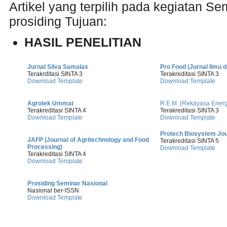
Artikel yang terpilih pada kegiatan Se
prosiding Tujuan:
HASIL PENELITIAN
Jurnal Silva Samalas
Pro Food (Jurnal Ilmu 
Terakrditasi SINTA 3
Terakreditasi SINTA 3
Download Template
Download Template
Agrotek Ummat
R.E.M. (Rekayasa Energ
Terakreditasi SINTA 4
Terakreditasi SINTA 3
Download Template
Download Template
Protech Biosystem Jou
JAFP (Journal of Agritechnology and Food
Terakreditasi SINTA 5
Processing)
Download Template
Terakreditasi SINTA 4
Download Template
Prosiding Seminar Nasional
Nasional ber-ISSN
Download Template