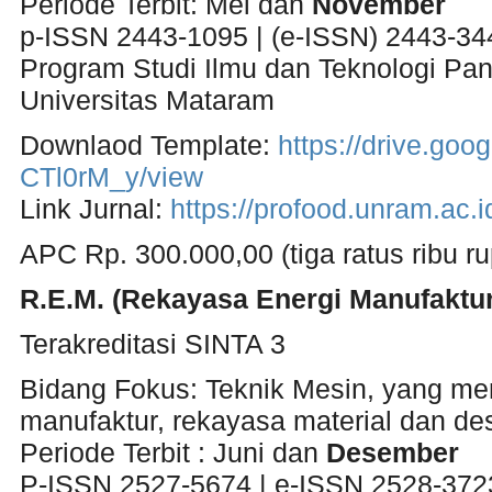
Periode Terbit: Mei dan
November
p-ISSN 2443-1095 | (e-ISSN) 2443-34
Program Studi Ilmu dan Teknologi Pan
Universitas Mataram
Downlaod Template:
https://drive.g
CTl0rM_y/view
Link Jurnal:
https://profood.unram.ac.
APC Rp. 300.000,00 (tiga ratus ribu ru
R.E.M. (Rekayasa Energi Manufaktur
Terakreditasi SINTA 3
Bidang Fokus: Teknik Mesin, yang men
manufaktur, rekayasa material dan des
Periode Terbit : Juni dan
Desember
P-ISSN 2527-5674 | e-ISSN 2528-372